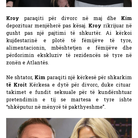
Kroy
paraqiti për divorc në maj dhe
Kim
depozituar menjëherë pas kësaj.
Kroy
rikrijuar në
gusht pas një pajtimi të shkurtër. Ai kërkoi
kujdestarinë e plotë të fëmijëve të tyre,
alimentacionin, mbështetjen e fëmijëve dhe
përdorimin ekskluziv të rezidencës së tyre në
zonën e Atlantës.
Ne shtator,
Kim
paraqiti një kërkesë për shkarkim
të Kroit
Kërkesa e dytë për divorc, duke cituar
takimet e fundit seksuale për të kundërshtuar
pretendimin e tij se martesa e tyre ishte
“shkëputur në mënyrë të pakthyeshme”.