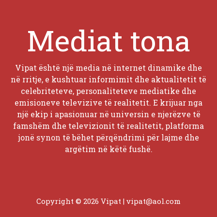
Mediat tona
Vipat është një media në internet dinamike dhe
në rritje, e kushtuar informimit dhe aktualitetit të
celebriteteve, personaliteteve mediatike dhe
emisioneve televizive të realitetit. E krijuar nga
një ekip i apasionuar në universin e njerëzve të
famshëm dhe televizionit të realitetit, platforma
jonë synon të bëhet përqëndrimi për lajme dhe
argëtim në këtë fushë.
Copyright © 2026 Vipat |
vipat@aol.com