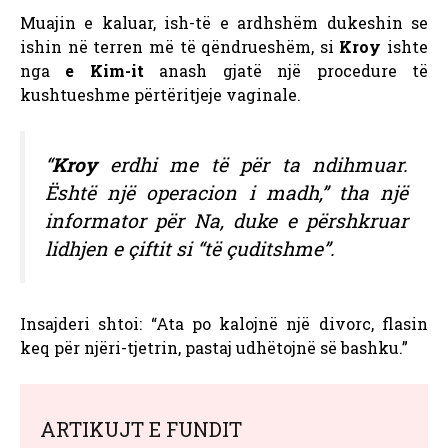
Muajin e kaluar, ish-të e ardhshëm dukeshin se
ishin në terren më të qëndrueshëm, si
Kroy
ishte
nga
e Kim-it
anash gjatë një procedure të
kushtueshme përtëritjeje vaginale.
“
Kroy
erdhi me të për ta ndihmuar.
Është një operacion i madh,” tha një
informator për Na, duke e përshkruar
lidhjen e çiftit si “të çuditshme”.
Insajderi shtoi: “Ata po kalojnë një divorc, flasin
keq për njëri-tjetrin, pastaj udhëtojnë së bashku.”
ARTIKUJT E FUNDIT