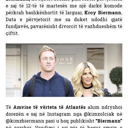
e saj të 12-të të martesës me një darkë komode
përkrah bashkëshortit të larguar,
Kroy Biermann.
Data e përvjetorit me sa duket ndodhi gjatë
fundjavës, pavarësisht divorcit të vazhdueshëm të
çiftit.
Të
Amvise të vërteta të Atlantës
alum ndryshoi
dorezën e saj në Instagram nga @kimzolciak në
@kimzbiermann pasi u hoq publikisht
“Biermann”
në qershor. Vendimi i saj për të hequr emrin e