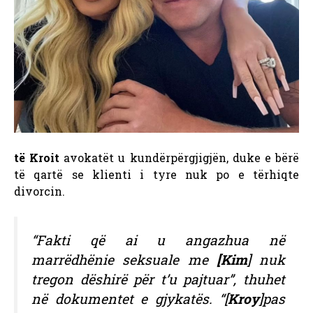
të Kroit
avokatët u kundërpërgjigjën, duke e bërë
të qartë se klienti i tyre nuk po e tërhiqte
divorcin.
“Fakti që ai u angazhua në
marrëdhënie seksuale me
[Kim
] nuk
tregon dëshirë për t’u pajtuar”, thuhet
në dokumentet e gjykatës. “[
Kroy
]pas