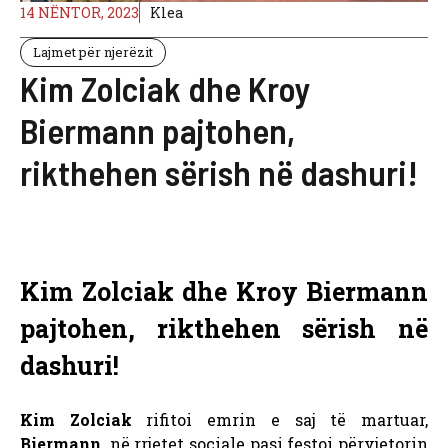
14 NËNTOR, 2023
Klea
Lajmet për njerëzit
Kim Zolciak dhe Kroy
Biermann pajtohen,
rikthehen sërish në dashuri!
Kim Zolciak dhe Kroy Biermann
pajtohen, rikthehen sërish në
dashuri!
Kim Zolciak
rifitoi emrin e saj të martuar,
Biermann,
në rrjetet sociale pasi festoi përvjetorin