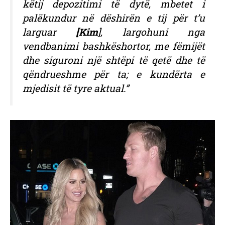
këtij depozitimi të dytë, mbetet i
palëkundur në dëshirën e tij për t’u
larguar
[Kim
], largohuni nga
vendbanimi bashkëshortor, me fëmijët
dhe siguroni një shtëpi të qetë dhe të
qëndrueshme për ta; e kundërta e
mjedisit të tyre aktual.”