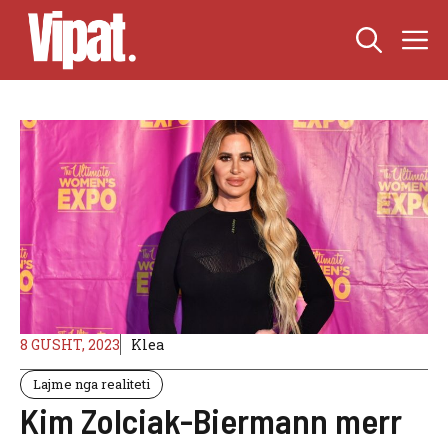
Skip
M
to
content
8 GUSHT, 2023
Klea
Lajme nga realiteti
Kim Zolciak-Biermann merr