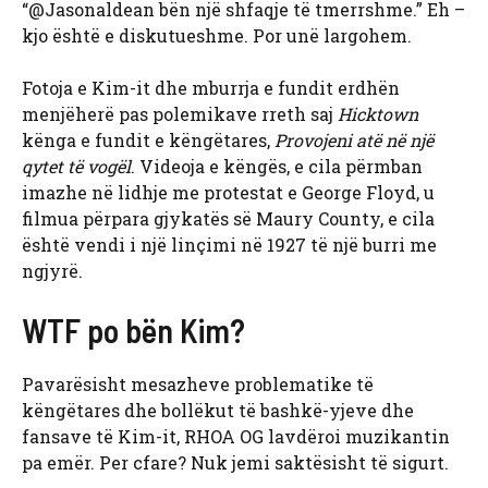
“@Jasonaldean bën një shfaqje të tmerrshme.” Eh –
kjo është e diskutueshme. Por unë largohem.
Fotoja e Kim-it dhe mburrja e fundit erdhën
menjëherë pas polemikave rreth saj
Hicktown
kënga e fundit e këngëtares,
Provojeni atë në një
qytet të vogël
. Videoja e këngës, e cila përmban
imazhe në lidhje me protestat e George Floyd, u
filmua përpara gjykatës së Maury County, e cila
është vendi i një linçimi në 1927 të një burri me
ngjyrë.
WTF po bën Kim?
Pavarësisht mesazheve problematike të
këngëtares dhe bollëkut të bashkë-yjeve dhe
fansave të Kim-it, RHOA OG lavdëroi muzikantin
pa emër. Per cfare? Nuk jemi saktësisht të sigurt.