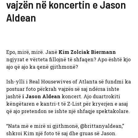
vajzën në koncertin e Jason
Aldean
Epo, mirë, mirë. Janë
Kim Zolciak Biermann
ngjyrat e vërteta fillojnë të shfaqen? Apo është kjo
ajo që ajo ka qenë gjithmonë?
Ish-ylli i Real Housewives of Atlanta së fundmi ka
postuar foto përkrah vajzës së saj ndërsa ishte
jashtë
i Jason Aldean
koncert. Ajo duartrokiti
këngëtaren e kantri-t të Z-List për kryerjen e asaj
që ajo pretendon se ishte një shfaqje spektakolare.
“Nata më e mirë si gjithmonë, @brittanyaldean,”
shkroi Kim një foto të saj dhe gruas së Jason.