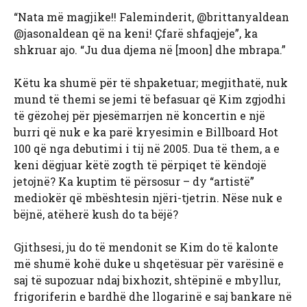
“Nata më magjike!! Faleminderit, @brittanyaldean
@jasonaldean që na keni! Çfarë shfaqjeje”, ka
shkruar ajo. “Ju dua djema në [moon] dhe mbrapa.”
Këtu ka shumë për të shpaketuar; megjithatë, nuk
mund të themi se jemi të befasuar që Kim zgjodhi
të gëzohej për pjesëmarrjen në koncertin e një
burri që nuk e ka parë kryesimin e Billboard Hot
100 që nga debutimi i tij në 2005. Dua të them, a e
keni dëgjuar këtë zogth të përpiqet të këndojë
jetojnë? Ka kuptim të përsosur – dy “artistë”
mediokër që mbështesin njëri-tjetrin. Nëse nuk e
bëjnë, atëherë kush do ta bëjë?
Gjithsesi, ju do të mendonit se Kim do të kalonte
më shumë kohë duke u shqetësuar për varësinë e
saj të supozuar ndaj bixhozit, shtëpinë e mbyllur,
frigoriferin e bardhë dhe llogarinë e saj bankare në