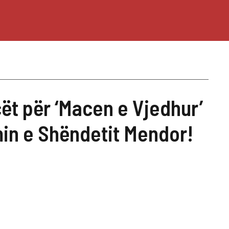
cët për ‘Macen e Vjedhur’
min e Shëndetit Mendor!