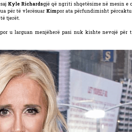
saj
Kyle Richards
gjë që ngriti shqetësime në mesin e 
ua për të vlerësuar
Kim
por ata përfundimisht përcaktu
ë tjerët.
por u larguan menjëherë pasi nuk kishte nevojë për t