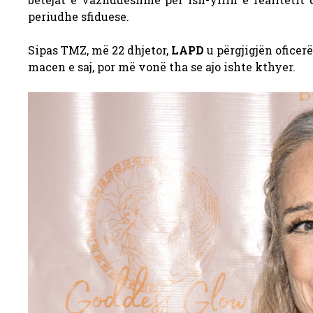
periudhe sfiduese.
Sipas TMZ, më 22 dhjetor,
LAPD
u përgjigjën oficer
macen e saj, por më vonë tha se ajo ishte kthyer.