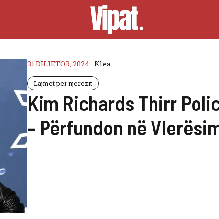
31 DHJETOR, 2024
Klea
Lajmet për njerëzit
Kim Richards Thirr Poli
– Përfundon në Vlerësi