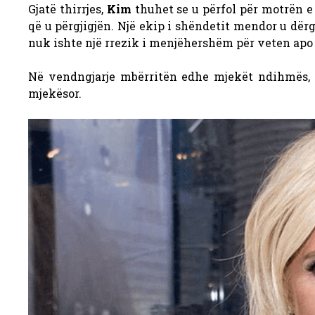
Gjatë thirrjes,
Kim
thuhet se u përfol për motrën e 
që u përgjigjën.
Një ekip i shëndetit mendor u dërg
nuk ishte një rrezik i menjëhershëm për veten apo t
Në vendngjarje mbërritën edhe mjekët ndihmës, 
mjekësor.