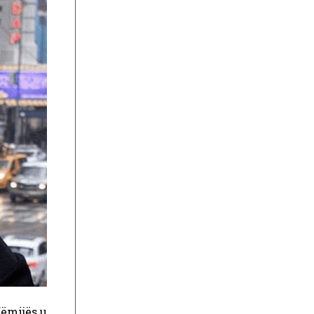
 fëmijës u