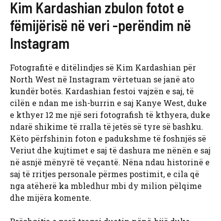
Kim Kardashian zbulon fotot e
fëmijërisë në veri -perëndim në
Instagram
Fotografitë e ditëlindjes së Kim Kardashian për
North West në Instagram vërtetuan se janë ato
kundër botës. Kardashian festoi vajzën e saj, të
cilën e ndan me ish-burrin e saj Kanye West, duke
e kthyer 12 me një seri fotografish të kthyera, duke
ndarë shikime të rralla të jetës së tyre së bashku.
Këto përfshinin foton e padukshme të foshnjës së
Veriut dhe kujtimet e saj të dashura me nënën e saj
në asnjë mënyrë të veçantë. Nëna ndau historinë e
saj të rritjes personale përmes postimit, e cila që
nga atëherë ka mbledhur mbi dy milion pëlqime
dhe mijëra komente.