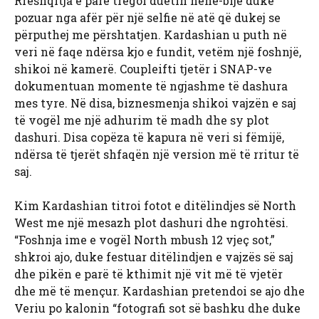
Rrëshqitja e parë tregoi duetin nënë-bijë duke
pozuar nga afër për një selfie në atë që dukej se
përputhej me përshtatjen. Kardashian u puth në
veri në faqe ndërsa kjo e fundit, vetëm një foshnjë,
shikoi në kamerë. Coupleifti tjetër i SNAP-ve
dokumentuan momente të ngjashme të dashura
mes tyre. Në disa, biznesmenja shikoi vajzën e saj
të vogël me një adhurim të madh dhe sy plot
dashuri. Disa copëza të kapura në veri si fëmijë,
ndërsa të tjerët shfaqën një version më të rritur të
saj.
Kim Kardashian titroi fotot e ditëlindjes së North
West me një mesazh plot dashuri dhe ngrohtësi.
“Foshnja ime e vogël North mbush 12 vjeç sot,”
shkroi ajo, duke festuar ditëlindjen e vajzës së saj
dhe pikën e parë të kthimit një vit më të vjetër
dhe më të mençur. Kardashian pretendoi se ajo dhe
Veriu po kalonin “fotografi sot së bashku dhe duke