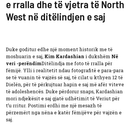
e rralla dhe të vjetra të North
West në ditëlindjen e saj
Duke goditur edhe një moment historik me të
moshuarin e saj,
Kim Kardashian
i dukshëm
Në
veri -perëndim
Ditëlindja me foto të rralla për
fëmijë. Ylli i realitetit ndau fotografitë e para-para
se të vuanin të vajzës së saj, të cilat u kthyen 12 të
Dielën, për të përkujtuar hapin e saj më afër viteve
të adoleshencës. Duke përdorur snaps, Kardashian
mori ndjekësit e saj gjatë udhëtimit të Veriut për
t’u rritur. Postimi erdhi me një mesazh të
përzemërt nga nëna e katër fëmijëve për vajzën e
saj.