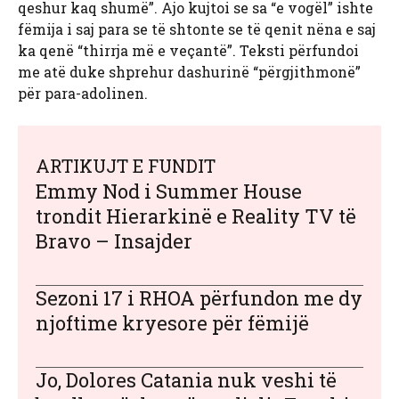
qeshur kaq shumë”. Ajo kujtoi se sa “e vogël” ishte
fëmija i saj para se të shtonte se të qenit nëna e saj
ka qenë “thirrja më e veçantë”. Teksti përfundoi
me atë duke shprehur dashurinë “përgjithmonë”
për para-adolinen.
ARTIKUJT E FUNDIT
Emmy Nod i Summer House
trondit Hierarkinë e Reality TV të
Bravo – Insajder
Sezoni 17 i RHOA përfundon me dy
njoftime kryesore për fëmijë
Jo, Dolores Catania nuk veshi të