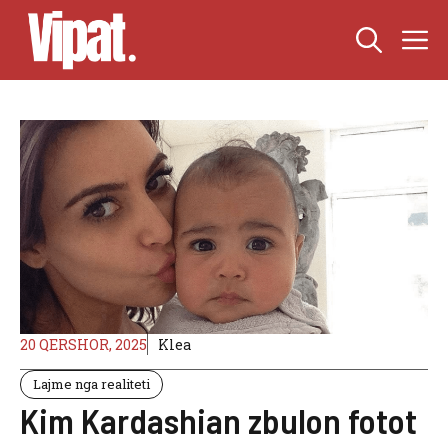
Skip
M
to
content
20 QERSHOR, 2025
Klea
Lajme nga realiteti
Kim Kardashian zbulon fotot