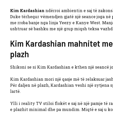
Kim Kardashian
ndërroi ambientin e saj të zakonsh
Duke tërhequr vëmendjen gjatë një seance joga në 
me rroba banje nga linja Yeezy e Kanye West. Manja
ushtruar së bashku me një grup miqsh teksa vazhdo
Kim Kardashian mahnitet me r
plazh
Shikoni se si Kim Kardashian e kthen një seancë jo
Kim Kardashian mori një qasje më të relaksuar jasht
Për daljen në plazh, Kardashian veshi një sytjena sp
lartë.
Ylli i reality TV stiloi flokët e saj në një pamje të
e plazhit minimal dhe pa mundim. Miqtë e saj u k