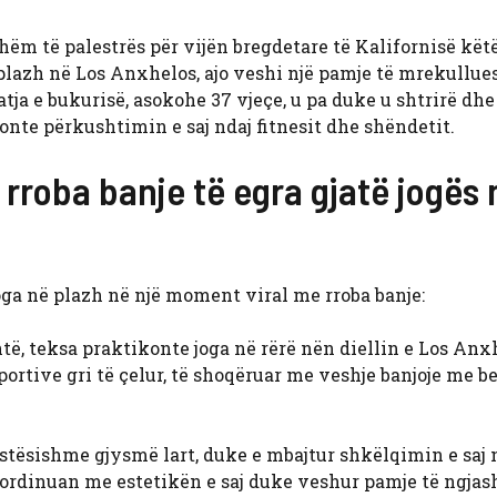
ëm të palestrës për vijën bregdetare të Kalifornisë këtë
plazh në Los Anxhelos, ajo veshi një pamje të mrekullu
tja e bukurisë, asokohe 37 vjeçe, u pa duke u shtrirë dh
nte përkushtimin e saj ndaj fitnesit dhe shëndetit.
roba banje të egra gjatë jogës 
ga në plazh në një moment viral me rroba banje:
ë, teksa praktikonte joga në rërë nën diellin e Los Anxh
ortive gri të çelur, të shoqëruar me veshje banjoje me be
 rastësishme gjysmë lart, duke e mbajtur shkëlqimin e saj 
oordinuan me estetikën e saj duke veshur pamje të ngja