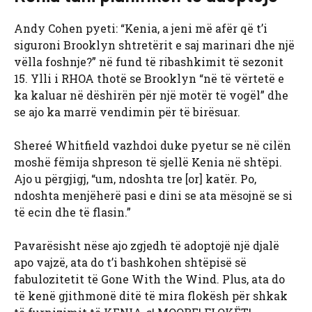
Andy Cohen pyeti: “Kenia, a jeni më afër që t’i
siguroni Brooklyn shtretërit e saj marinari dhe një
vëlla foshnje?” në fund të ribashkimit të sezonit
15. Ylli i RHOA thotë se Brooklyn “në të vërtetë e
ka kaluar në dëshirën për një motër të vogël” dhe
se ajo ka marrë vendimin për të birësuar.
Shereé Whitfield vazhdoi duke pyetur se në cilën
moshë fëmija shpreson të sjellë Kenia në shtëpi.
Ajo u përgjigj, “um, ndoshta tre [or] katër. Po,
ndoshta menjëherë pasi e dini se ata mësojnë se si
të ecin dhe të flasin.”
Pavarësisht nëse ajo zgjedh të adoptojë një djalë
apo vajzë, ata do t’i bashkohen shtëpisë së
fabulozitetit të Gone With the Wind. Plus, ata do
të kenë gjithmonë ditë të mira flokësh për shkak