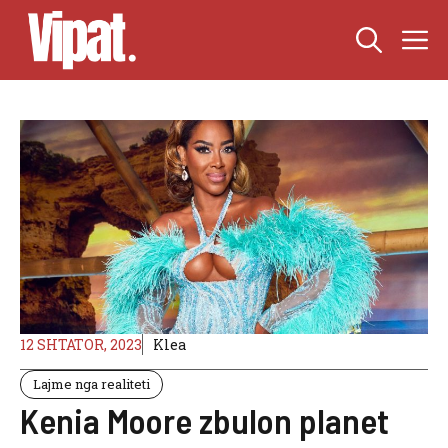
Skip
M
to
content
12 SHTATOR, 2023
Klea
Lajme nga realiteti
Kenia Moore zbulon planet