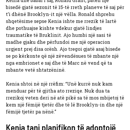
Kenia dhe babai i saj, Ronald Grant, patën një
bisedë gjatë sezonit të 15-të rreth planeve të saj për
t’i dhënë Brooklyn-it një vëlla. Ronald shprehu
shqetësime sepse Kenia ishte me rrezik të lartë
dhe pothuajse kishte vdekur gjatë lindjes
traumatike të Bruklinit. Ajo humbi një sasi të
madhe gjaku dhe përfundoi me një operacion
urgjent prej disa orësh. Ajo tregoi gjatë asaj bisede
se po kërkonte që një zëvendësues të mbante një
nga embrionet e saj dhe të Marc në vend që ta
mbante vetë shtatzëninë.
Kenia shtoi në një rrëfim: “Unë kurrë nuk kam
menduar për të gjitha ato rreziqe. Nuk dua ta
rrezikoj veten deri në atë pikë sa të mos mbijetoj të
kem një fëmijë tjetër dhe të lë Brooklyn-in dhe një
fëmijë tjetër pa nënë.”
Kenia tani planifikon të adoptojë