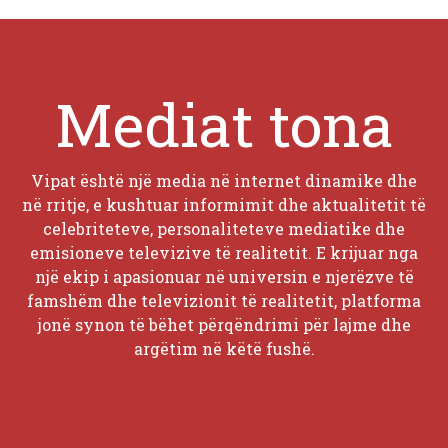
Mediat tona
Vipat është një media në internet dinamike dhe
në rritje, e kushtuar informimit dhe aktualitetit të
celebriteteve, personaliteteve mediatike dhe
emisioneve televizive të realitetit. E krijuar nga
një ekip i apasionuar në universin e njerëzve të
famshëm dhe televizionit të realitetit, platforma
jonë synon të bëhet përqëndrimi për lajme dhe
argëtim në këtë fushë.