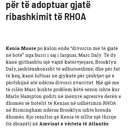
për të adoptuar gjatë
ribashkimit të RHOA
Kenia Moore
po kalon ende “divorcin më të gjatë
në botë” nga burri i saj i larguar, Marc Daly. Të dy
kanë gjithashtu një vajzë katërvjeçare, Brooklyn
Daly, jashtëzakonisht të adhurueshme, dhe për fat
të keq, kanë luftuar në gjykatë për çështjet që e
përfshijnë atë ndërsa divorci zvarritet. Një gjë me
të cilën Marc kishte problem këtë sezon ishte kur
Marlo Hampton goditi në mënyrë agresive derën e
dhomës së hotelit të Kenias në udhëtimin RHOA
në Birmingham ndërsa Brooklyn ishte brenda
dhomës. Kjo rezultoi që Kenia të sillte një thirrje
(të zbrazët) në
Amvisat e vërteta të Atlantës