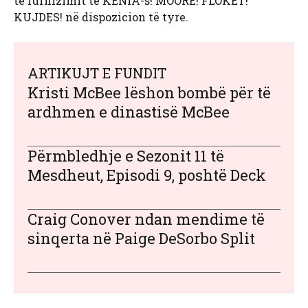
të furnizimit të KENIA-s! MOORE! FLOKËT!
KUJDES! në dispozicion të tyre.
ARTIKUJT E FUNDIT
Kristi McBee lëshon bombë për të
ardhmen e dinastisë McBee
Përmbledhje e Sezonit 11 të
Mesdheut, Episodi 9, poshtë Deck
Craig Conover ndan mendime të
sinqerta në Paige DeSorbo Split