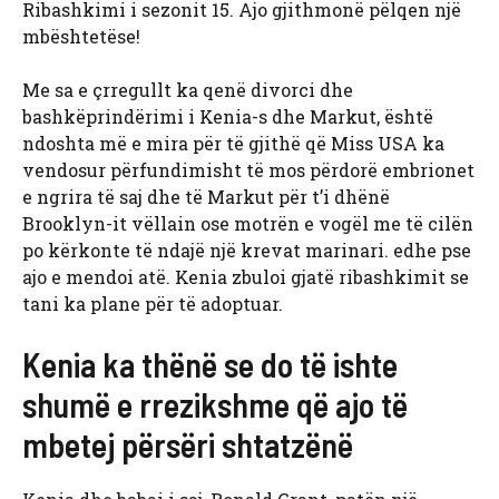
Ribashkimi i sezonit 15. Ajo gjithmonë pëlqen një
mbështetëse!
Me sa e çrregullt ka qenë divorci dhe
bashkëprindërimi i Kenia-s dhe Markut, është
ndoshta më e mira për të gjithë që Miss USA ka
vendosur përfundimisht të mos përdorë embrionet
e ngrira të saj dhe të Markut për t’i dhënë
Brooklyn-it vëllain ose motrën e vogël me të cilën
po kërkonte të ndajë një krevat marinari. edhe pse
ajo e mendoi atë. Kenia zbuloi gjatë ribashkimit se
tani ka plane për të adoptuar.
Kenia ka thënë se do të ishte
shumë e rrezikshme që ajo të
mbetej përsëri shtatzënë