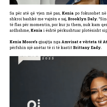
Sa për atë që vjen më pas,
Kenia
po fokusohet në p
shkroi bashkë me vajzën e saj,
Brooklyn Daly.
“Sin
të flas për momentin, por kur ju them, nuk kam qen
ardhshme,
Kenia
i është përkushtuar plotësisht si
Kenia Moore’s
gjuajtja nga
Amvisat e vërteta të A
përfshin një anëtar të ri të kastit
Brittany Eady.