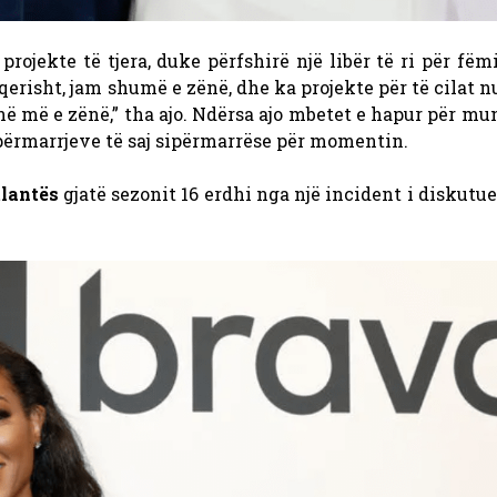
rojekte të tjera, duke përfshirë një libër të ri për fëmi
qerisht, jam shumë e zënë, dhe ka projekte për të cilat
ë më e zënë,” tha ajo. Ndërsa ajo mbetet e hapur për mu
përmarrjeve të saj sipërmarrëse për momentin.
tlantës
gjatë sezonit 16 erdhi nga një incident i diskut