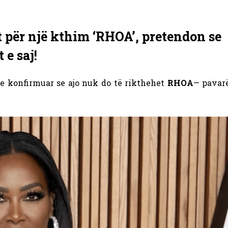
për një kthim ‘RHOA’, pretendon se
e saj!
e konfirmuar se ajo nuk do të rikthehet
RHOA
— pavarë