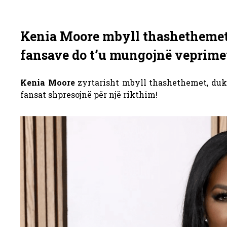
Kenia Moore mbyll thashethemet 
fansave do t’u mungojnë veprimet 
Kenia Moore
zyrtarisht mbyll thashethemet, duk
fansat shpresojnë për një rikthim!