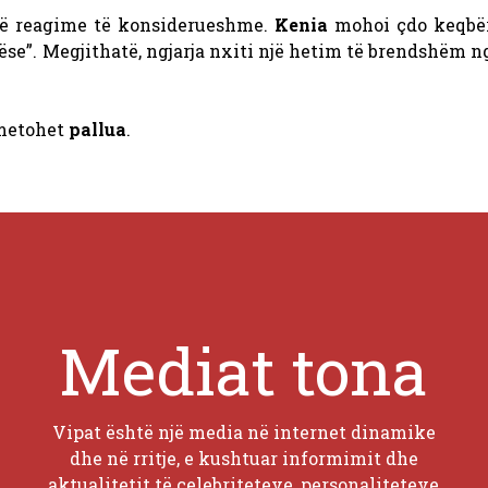
 në reagime të konsiderueshme.
Kenia
mohoi çdo keqbër
ëse”. Megjithatë, ngjarja nxiti një hetim të brendshëm 
smetohet
pallua
.
Mediat tona
Vipat është një media në internet dinamike
dhe në rritje, e kushtuar informimit dhe
aktualitetit të celebriteteve, personaliteteve