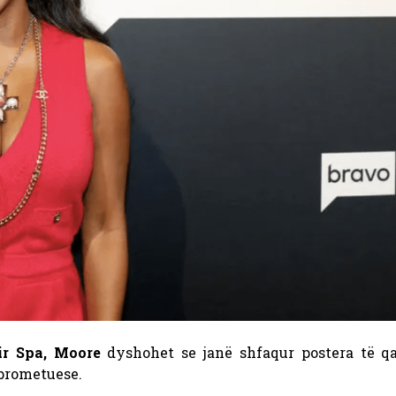
ir Spa, Moore
dyshohet se janë shfaqur postera të q
mprometuese.