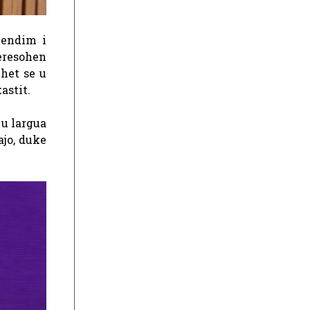
mendim i
teresohen
het se u
astit.
 u largua
ajo, duke