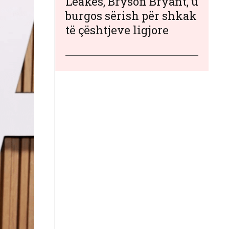
Leakes, Bryson Bryant, u
burgos sërish për shkak
të çështjeve ligjore