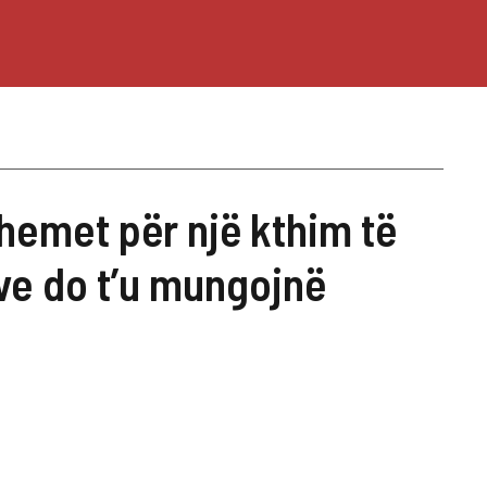
hemet për një kthim të
ve do t’u mungojnë