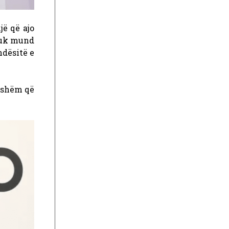
jë që ajo
 nuk mund
ndësitë e
ueshëm që