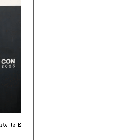
artë të
E