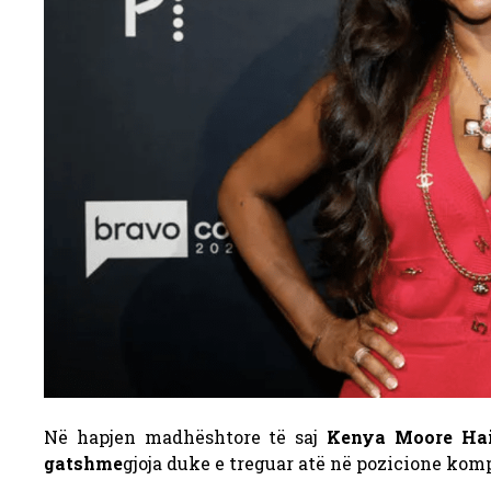
Në hapjen madhështore të saj
Kenya Moore Ha
gatshme
gjoja duke e treguar atë në pozicione ko