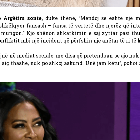
me
Argëtim sonte,
duke thënë, “Mendoj se është një 
shkëlqyer fansash – fansa të vërtetë dhe njerëz që in
mungon.” Kjo shënon shkarkimin e saj zyrtar pasi thu
fliktit mbi një incident që përfshin një anëtar të ri të k
jnë në mediat sociale, me disa që pretenduan se ajo nuk
o, siç thashë, nuk po shkoj askund. Unë jam këtu”, pohoi 