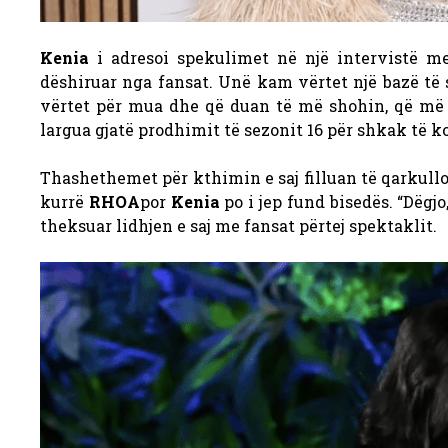
Kenia
i adresoi spekulimet në një intervistë 
dëshiruar nga fansat. Unë kam vërtet një bazë të 
vërtet për mua dhe që duan të më shohin, që më 
largua gjatë prodhimit të sezonit 16 për shkak të kon
Thashethemet për kthimin e saj filluan të qarkullo
kurrë
RHOA
por
Kenia
po i jep fund bisedës. “Dëgj
theksuar lidhjen e saj me fansat përtej spektaklit.