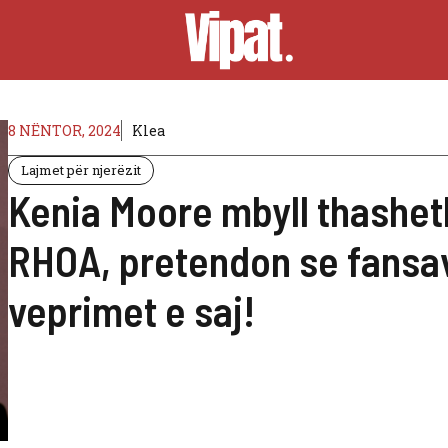
8 NËNTOR, 2024
Klea
Lajmet për njerëzit
Kenia Moore mbyll thashet
RHOA, pretendon se fansa
veprimet e saj!