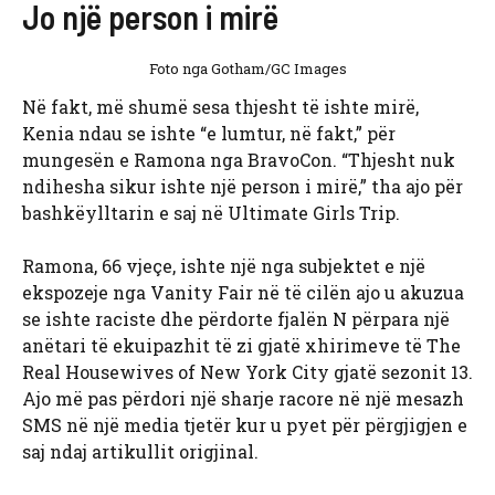
Jo një person i mirë
Foto nga Gotham/GC Images
Në fakt, më shumë sesa thjesht të ishte mirë,
Kenia ndau se ishte “e lumtur, në fakt,” për
mungesën e Ramona nga BravoCon. “Thjesht nuk
ndihesha sikur ishte një person i mirë,” tha ajo për
bashkëylltarin e saj në Ultimate Girls Trip.
Ramona, 66 vjeçe, ishte një nga subjektet e një
ekspozeje nga Vanity Fair në të cilën ajo u akuzua
se ishte raciste dhe përdorte fjalën N përpara një
anëtari të ekuipazhit të zi gjatë xhirimeve të The
Real Housewives of New York City gjatë sezonit 13.
Ajo më pas përdori një sharje racore në një mesazh
SMS në një media tjetër kur u pyet për përgjigjen e
saj ndaj artikullit origjinal.