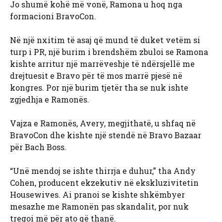
Jo shumë kohë më vonë, Ramona u hoq nga
formacioni BravoCon.
Në një nxitim të asaj që mund të duket vetëm si
turp i PR, një burim i brendshëm zbuloi se Ramona
kishte arritur një marrëveshje të ndërsjellë me
drejtuesit e Bravo për të mos marrë pjesë në
kongres. Por një burim tjetër tha se nuk ishte
zgjedhja e Ramonës.
Vajza e Ramonës, Avery, megjithatë, u shfaq në
BravoCon dhe kishte një stendë në Bravo Bazaar
për Bach Boss.
“Unë mendoj se ishte thirrja e duhur,” tha Andy
Cohen, producent ekzekutiv në ekskluzivitetin
Housewives. Ai pranoi se kishte shkëmbyer
mesazhe me Ramonën pas skandalit, por nuk
tregoi më për ato që thanë.