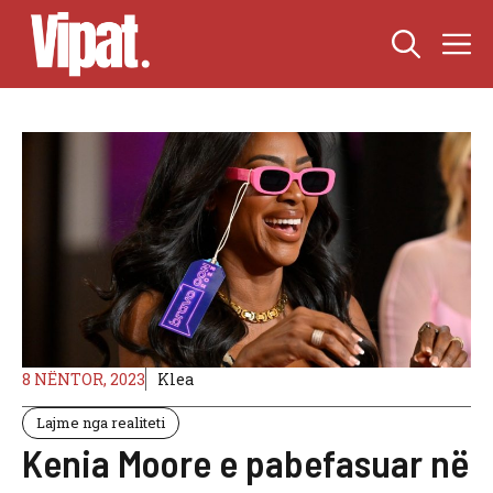
Skip
M
to
content
8 NËNTOR, 2023
Klea
Lajme nga realiteti
Kenia Moore e pabefasuar në