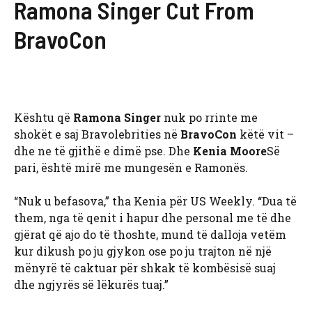
Ramona Singer Cut From
BravoCon
Kështu që
Ramona Singer
nuk po rrinte me
shokët e saj Bravolebrities në
BravoCon
këtë vit –
dhe ne të gjithë e dimë pse. Dhe
Kenia Moore
Së
pari, është mirë me mungesën e Ramonës.
“Nuk u befasova,” tha Kenia për US Weekly. “Dua të
them, nga të qenit i hapur dhe personal me të dhe
gjërat që ajo do të thoshte, mund të dalloja vetëm
kur dikush po ju gjykon ose po ju trajton në një
mënyrë të caktuar për shkak të kombësisë suaj
dhe ngjyrës së lëkurës tuaj.”