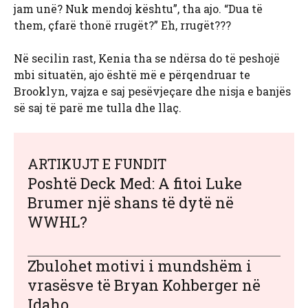
jam unë? Nuk mendoj kështu”, tha ajo. “Dua të
them, çfarë thonë rrugët?” Eh, rrugët???
Në secilin rast, Kenia tha se ndërsa do të peshojë
mbi situatën, ajo është më e përqendruar te
Brooklyn, vajza e saj pesëvjeçare dhe nisja e banjës
së saj të parë me tulla dhe llaç.
ARTIKUJT E FUNDIT
Poshtë Deck Med: A fitoi Luke
Brumer një shans të dytë në
WWHL?
Zbulohet motivi i mundshëm i
vrasësve të Bryan Kohberger në
Idaho