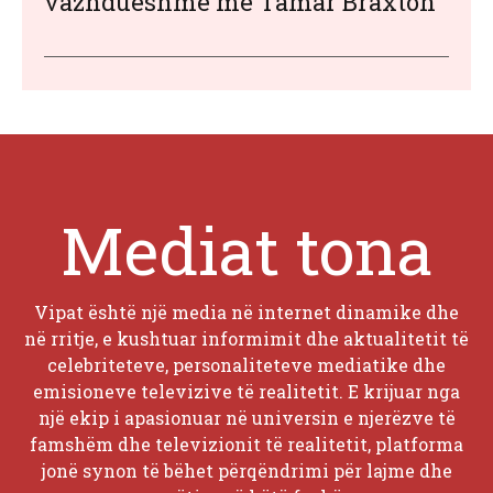
vazhdueshme me Tamar Braxton
Mediat tona
Vipat është një media në internet dinamike dhe
në rritje, e kushtuar informimit dhe aktualitetit të
celebriteteve, personaliteteve mediatike dhe
emisioneve televizive të realitetit. E krijuar nga
një ekip i apasionuar në universin e njerëzve të
famshëm dhe televizionit të realitetit, platforma
jonë synon të bëhet përqëndrimi për lajme dhe