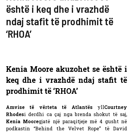
është i keq dhe i vrazhdë
ndaj stafit të prodhimit të
‘RHOA’
Kenia Moore akuzohet se është i
keq dhe i vrazhdë ndaj stafit të
prodhimit të ‘RHOA’
Amvise të vërteta të Atlantës
yll
Courtney
Rhodes
i derdhi ca çaj nga brenda shokut të saj,
Kenia Moore
gjatë një paraqitjeje më 4 gusht në
podkastin “Behind the Velvet Rope” të David