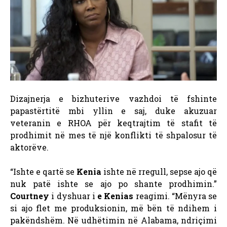
Dizajnerja e bizhuterive vazhdoi të fshinte
papastërtitë mbi yllin e saj, duke akuzuar
veteranin e RHOA për keqtrajtim të stafit të
prodhimit në mes të një konflikti të shpalosur të
aktorëve.
“Ishte e qartë se
Kenia
ishte në rregull, sepse ajo që
nuk patë ishte se ajo po shante prodhimin.”
Courtney
i dyshuar i
e Kenias
reagimi. “Mënyra se
si ajo flet me produksionin, më bën të ndihem i
pakëndshëm. Në udhëtimin në Alabama, ndriçimi