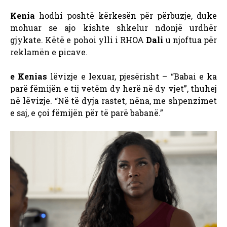
Kenia
hodhi poshtë kërkesën për përbuzje, duke
mohuar se ajo kishte shkelur ndonjë urdhër
gjykate. Këtë e pohoi ylli i RHOA
Dali
u njoftua për
reklamën e picave.
e Kenias
lëvizje e lexuar, pjesërisht – “Babai e ka
parë fëmijën e tij vetëm dy herë në dy vjet”, thuhej
në lëvizje. “Në të dyja rastet, nëna, me shpenzimet
e saj, e çoi fëmijën për të parë babanë.”