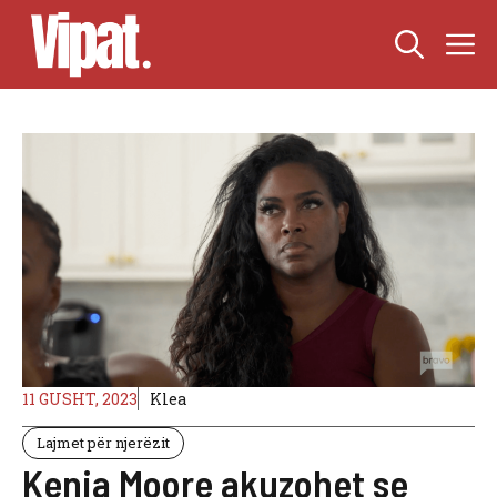
Skip
M
to
content
11 GUSHT, 2023
Klea
Lajmet për njerëzit
Kenia Moore akuzohet se