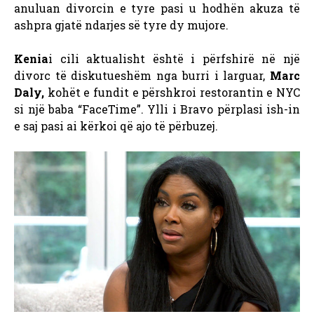
anuluan divorcin e tyre pasi u hodhën
akuza të
ashpra gjatë ndarjes së tyre dy mujore.
Kenia
i cili aktualisht është i përfshirë në një
divorc të diskutueshëm nga burri i larguar,
Marc
Daly,
kohët e fundit e përshkroi restorantin e NYC
si një baba “FaceTime”. Ylli i Bravo përplasi ish-in
e saj pasi ai kërkoi që ajo të përbuzej.