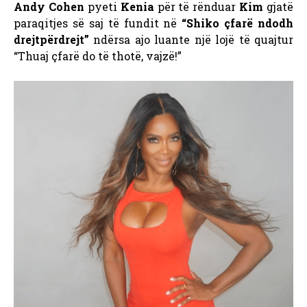
Andy Cohen
pyeti
Kenia
për të rënduar
Kim
gjatë
paraqitjes së saj të fundit në
“Shiko çfarë ndodh
drejtpërdrejt”
ndërsa ajo luante një lojë të quajtur
“Thuaj çfarë do të thotë, vajzë!”