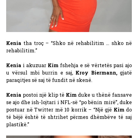
Kenia
tha troç – “Shko në rehabilitim … shko në
rehabilitim.”
Kenia
i akuzuar
Kim
fshehja e së vërtetës pasi ajo
u vërsul mbi burrin e saj,
Kroy Biermann,
gjatë
paraqitjes së saj të fundit në skenë.
Kenia
postoi një klip të
Kim
duke u thënë fansave
se ajo dhe ish-lojtari i NFL-së “po bënin mirë”, duke
postuar në Twitter më 10 korrik – “Një gjë
Kim
do
të bëjë është të shtrihet përmes dhëmbëve të saj
plastikë.”