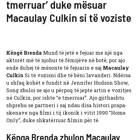
tmerruar’ duke mësuar
Macaulay Culkin si të voziste
Këngë Brenda
Mund të jetë e fejuar me një nga
aktorët më të njohur të fëmijëve në botë, por ajo
ende duhej të mësonte të fejuarin e saj
Macaulay
Culkin
Si të vozisni dhe të bëni lavanderi. Ndërsa
u shfaq kohët e fundit në Jennifer Hudson Show,
Song zbuloi se ajo u përpoq të jepte artin e vozitjes
në Culkin, por ishte “e tmerruar”. Ajo gjithashtu
shprehu se partneri i saj ndau disa histori prapa-
skenave nga filmi i tij ikonik i vitit 1990 “Home
Only”, duke shkatërruar filmin për të.
Kënga Brenda zbulon Macaulay