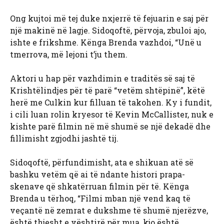
Ong kujtoi më tej duke nxjerrë të fejuarin e saj për
një makinë në lagje. Sidoqoftë, përvoja, zbuloi ajo,
ishte e frikshme. Kënga Brenda vazhdoi, “Unë u
tmerrova, më lejoni t’ju them.
Aktori u hap për vazhdimin e traditës së saj të
Krishtëlindjes për të parë “vetëm shtëpinë”, këtë
herë me Culkin kur filluan të takohen. Ky i fundit,
i cili luan rolin kryesor të Kevin McCallister, nuk e
kishte parë filmin në më shumë se një dekadë dhe
fillimisht zgjodhi jashtë tij.
Sidoqoftë, përfundimisht, ata e shikuan atë së
bashku vetëm që ai të ndante histori prapa-
skenave që shkatërruan filmin për të. Kënga
Brenda u tërhoq, “Filmi mban një vend kaq të
veçantë në zemrat e dukshme të shumë njerëzve,
është thjesht e vështirë për mua, kjo është