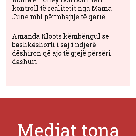
kontroll të realitetit nga Mama
June mbi përmbajtje të qartë
Amanda Kloots këmbëngul se
bashkëshorti i saj i ndjerë
dëshiron që ajo të gjejë përsëri
dashuri
Mediat tona