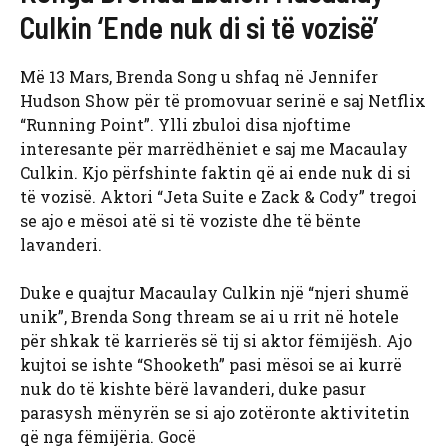
Culkin ‘Ende nuk di si të vozisë’
Më 13 Mars, Brenda Song u shfaq në Jennifer
Hudson Show për të promovuar serinë e saj Netflix
“Running Point”. Ylli zbuloi disa njoftime
interesante për marrëdhëniet e saj me Macaulay
Culkin. Kjo përfshinte faktin që ai ende nuk di si
të vozisë. Aktori “Jeta Suite e Zack & Cody” tregoi
se ajo e mësoi atë si të voziste dhe të bënte
lavanderi.
Duke e quajtur Macaulay Culkin një “njeri shumë
unik”, Brenda Song thream se ai u rrit në hotele
për shkak të karrierës së tij si aktor fëmijësh. Ajo
kujtoi se ishte “Shooketh” pasi mësoi se ai kurrë
nuk do të kishte bërë lavanderi, duke pasur
parasysh mënyrën se si ajo zotëronte aktivitetin
që nga fëmijëria. Gocë