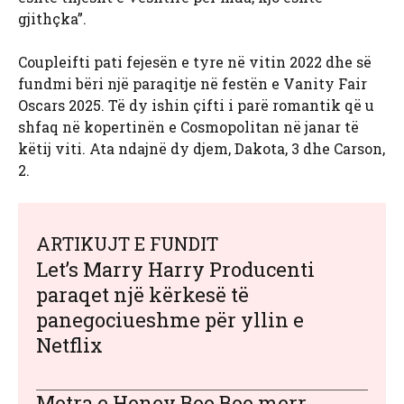
gjithçka”.
Coupleifti pati fejesën e tyre në vitin 2022 dhe së
fundmi bëri një paraqitje në festën e Vanity Fair
Oscars 2025. Të dy ishin çifti i parë romantik që u
shfaq në kopertinën e Cosmopolitan në janar të
këtij viti. Ata ndajnë dy djem, Dakota, 3 dhe Carson,
2.
ARTIKUJT E FUNDIT
Let’s Marry Harry Producenti
paraqet një kërkesë të
panegociueshme për yllin e
Netflix
Motra e Honey Boo Boo merr