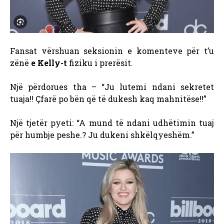
Fansat vërshuan seksionin e komenteve për t’u
zënë
e Kelly-t
fiziku i prerësit.
Një përdorues tha – “Ju lutemi ndani sekretet
tuaja!! Çfarë po bën që të dukesh kaq mahnitëse!!”
Një tjetër pyeti: “A mund të ndani udhëtimin tuaj
për humbje peshe.? Ju dukeni shkëlqyeshëm.”