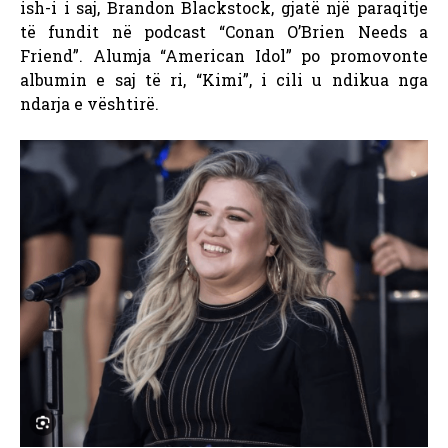
ish-i i saj, Brandon Blackstock, gjatë një paraqitje
të fundit në podcast “Conan O’Brien Needs a
Friend”. Alumja “American Idol” po promovonte
albumin e saj të ri, “Kimi”, i cili u ndikua nga
ndarja e vështirë.