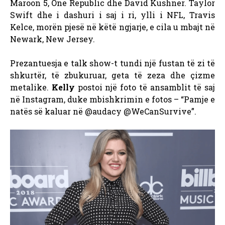
Maroon 5, One Republic dhe David Kushner. Taylor
Swift dhe i dashuri i saj i ri, ylli i NFL, Travis
Kelce, morën pjesë në këtë ngjarje, e cila u mbajt në
Newark, New Jersey.
Prezantuesja e talk show-t tundi një fustan të zi të
shkurtër, të zbukuruar, geta të zeza dhe çizme
metalike.
Kelly
postoi një foto të ansamblit të saj
në Instagram, duke mbishkrimin e fotos – “Pamje e
natës së kaluar në @audacy @WeCanSurvive”.