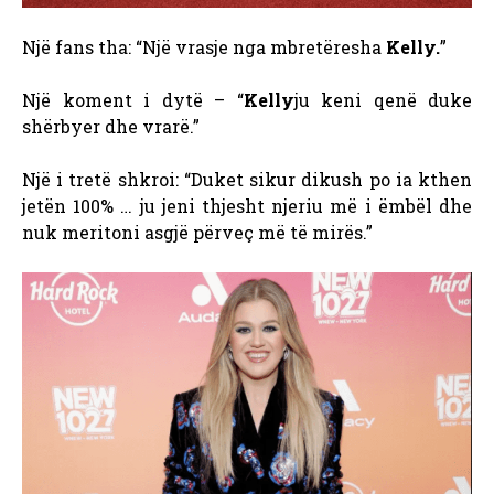
Një fans tha: “Një vrasje nga mbretëresha
Kelly.
”
Një koment i dytë – “
Kelly
ju keni qenë duke
shërbyer dhe vrarë.”
Një i tretë shkroi: “Duket sikur dikush po ia kthen
jetën 100% … ju jeni thjesht njeriu më i ëmbël dhe
nuk meritoni asgjë përveç më të mirës.”