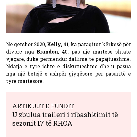
Në qershor 2020,
Kelly,
41,
ka paraqitur kërkesë për
divorc nga
Brandon
, 40, pas një martese shtatë
vjeçare, duke përmendur dallime të papajtueshme.
Ndarja e tyre ishte e diskutueshme dhe u pasua
nga një betejë e ashpër gjyqësore për pasuritë e
tyre martesore.
ARTIKUJT E FUNDIT
U zbulua traileri i ribashkimit të
sezonit 17 të RHOA