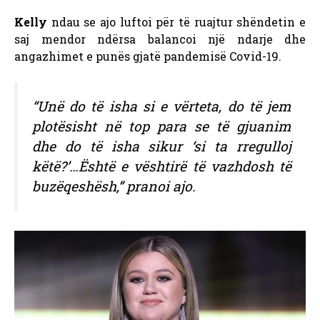
Kelly
ndau se ajo luftoi për të ruajtur shëndetin e
saj mendor ndërsa balancoi një ndarje dhe
angazhimet e punës gjatë pandemisë Covid-19.
“Unë do të isha si e vërteta, do të jem
plotësisht në top para se të gjuanim
dhe do të isha sikur ‘si ta rregulloj
këtë?’…Është e vështirë të vazhdosh të
buzëqeshësh,” pranoi ajo.