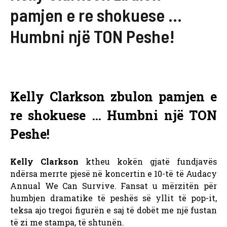
pamjen e re shokuese …
Humbni një TON Peshe!
Kelly Clarkson zbulon pamjen e
re shokuese … Humbni një TON
Peshe!
Kelly Clarkson
ktheu kokën gjatë fundjavës
ndërsa merrte pjesë në koncertin e 10-të të Audacy
Annual We Can Survive. Fansat u mërzitën për
humbjen dramatike të peshës së yllit të pop-it,
teksa ajo tregoi figurën e saj të dobët me një fustan
të zi me stampa, të shtunën.