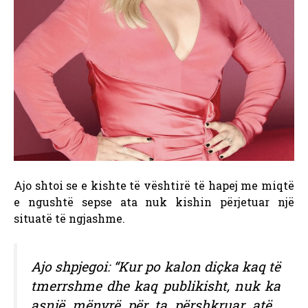
Ajo shtoi se e kishte të vështirë të hapej me miqtë
e ngushtë sepse ata nuk kishin përjetuar një
situatë të ngjashme.
Ajo shpjegoi: “Kur po kalon diçka kaq të
tmerrshme dhe kaq publikisht, nuk ka
asnjë mënyrë për ta përshkruar atë…