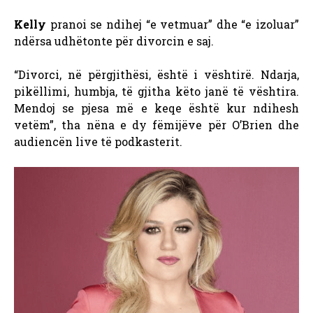
Kelly
pranoi se ndihej “e vetmuar” dhe “e izoluar”
ndërsa udhëtonte për divorcin e saj.
“Divorci, në përgjithësi, është i vështirë. Ndarja,
pikëllimi, humbja, të gjitha këto janë të vështira.
Mendoj se pjesa më e keqe është kur ndihesh
vetëm”, tha nëna e dy fëmijëve për O’Brien dhe
audiencën live të podkasterit.