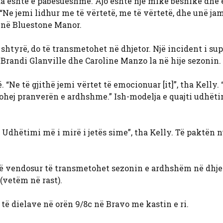
nda është e pabesueshme. Ajo është një mike besnike dhe 
Ne jemi lidhur me të vërtetë, me të vërtetë, dhe unë jam
m në Bluestone Manor.
 shtyrë, do të transmetohet në dhjetor. Një incident i sup
Brandi Glanville dhe Caroline Manzo la në hije sezonin.
 “Ne të gjithë jemi vërtet të emocionuar [it]”, tha Kelly.
etohej pranverën e ardhshme.” Ish-modelja e quajti udhët
 Udhëtimi më i mirë i jetës sime”, tha Kelly. Të paktën 
ë vendosur të transmetohet sezonin e ardhshëm në dhjet
(vetëm në rast).
të dielave në orën 9/8c në Bravo me kastin e ri.