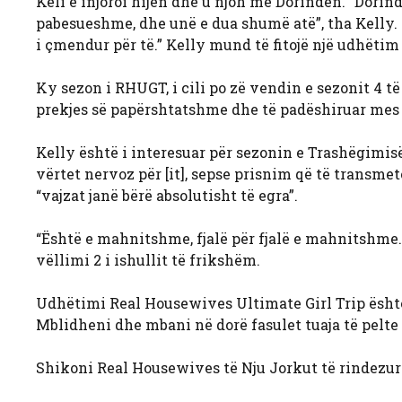
Keli e injoroi hijen dhe u njoh me Dorindën. “Dori
pabesueshme, dhe unë e dua shumë atë”, tha Kelly. “
i çmendur për të.” Kelly mund të fitojë një udhëti
Ky sezon i RHUGT, i cili po zë vendin e sezonit 4 të
prekjes së papërshtatshme dhe të padëshiruar mes 
Kelly është i interesuar për sezonin e Trashëgimisë.
vërtet nervoz për [it], sepse prisnim që të transm
“vajzat janë bërë absolutisht të egra”.
“Është e mahnitshme, fjalë për fjalë e mahnitshme.
vëllimi 2 i ishullit të frikshëm.
Udhëtimi Real Housewives Ultimate Girl Trip ësht
Mblidheni dhe mbani në dorë fasulet tuaja të pelte 
Shikoni Real Housewives të Nju Jorkut të rindezur 