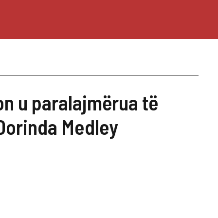
n u paralajmërua të
 Dorinda Medley