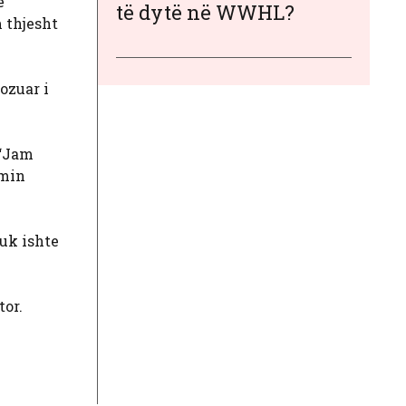
e
të dytë në WWHL?
 thjesht
ozuar i
 “Jam
imin
nuk ishte
or.