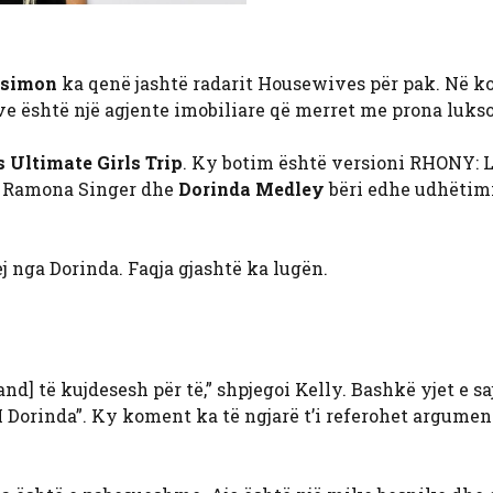
nsimon
ka qenë jashtë radarit Housewives për pak. Në kor
ëve është një agjente imobiliare që merret me prona luks
 Ultimate Girls Trip
. Ky botim është versioni RHONY: 
, Ramona Singer dhe
Dorinda Medley
bëri edhe udhëtimi
j nga Dorinda. Faqja gjashtë ka lugën.
nd] të kujdesesh për të,” shpjegoi Kelly. Bashkë yjet e sa
 Dorinda”. Ky koment ka të ngjarë t’i referohet argumen