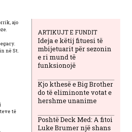
rik, ajo
oze.
ARTIKUJT E FUNDIT
Ideja e këtij fituesi të
Legacy.
mbijetuarit për sezonin
n në St.
e ri mund të
funksionojë
Kjo kthesë e Big Brother
do të eliminonte votat e
hershme unanime
j
teve të
Poshtë Deck Med: A fitoi
Luke Brumer një shans