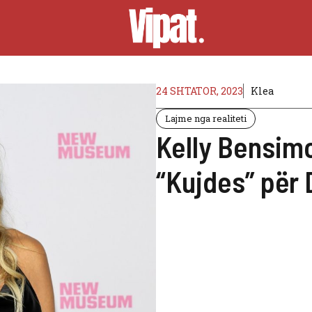
24 SHTATOR, 2023
Klea
Lajme nga realiteti
Kelly Bensimo
“Kujdes” për