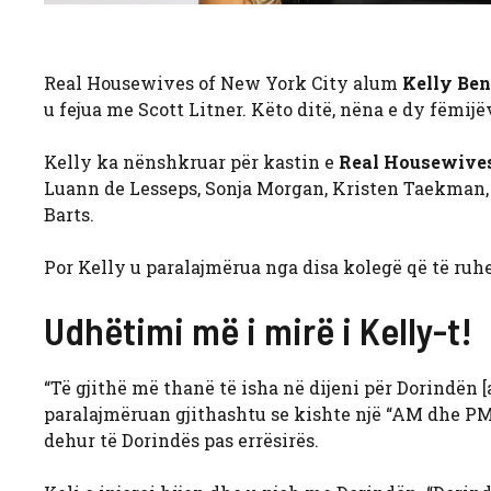
Real Housewives of New York City alum
Kelly Be
u fejua me Scott Litner. Këto ditë, nëna e dy fëmij
Kelly ka nënshkruar për kastin e
Real Housewives
Luann de Lesseps, Sonja Morgan, Kristen Taekman
Barts.
Por Kelly u paralajmërua nga disa kolegë që të ruhe
Udhëtimi më i mirë i Kelly-t!
“Të gjithë më thanë të isha në dijeni për Dorindën [a
paralajmëruan gjithashtu se kishte një “AM dhe PM
dehur të Dorindës pas errësirës.