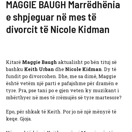
MAGGIE BAUGH Marrëdhënia
e shpjeguar në mes të
divorcit të Nicole Kidman
Kitarë
Maggie Baugh
aktualisht po bën tituj së
bashku
Keith Urban
dhe
Nicole Kidman
. Dy të
fundit po divorcohen. Dhe, me sa dimë, Maggie
është vetëm një parti e pafajshme për dramën e
tyre. Pra, pse tani po e gjen veten ky muzikant i
mbërthyer në mes të rrëmujës së tyre martesore?
Epo, për shkak të Keith. Por jo në një mënyrë të
keqe. Gjoja.