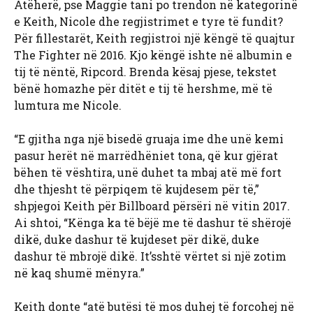
Atëherë, pse Maggie tani po trendon në kategorinë
e Keith, Nicole dhe regjistrimet e tyre të fundit?
Për fillestarët, Keith regjistroi një këngë të quajtur
The Fighter në 2016. Kjo këngë ishte në albumin e
tij të nëntë, Ripcord. Brenda kësaj pjese, tekstet
bënë homazhe për ditët e tij të hershme, më të
lumtura me Nicole.
“E gjitha nga një bisedë gruaja ime dhe unë kemi
pasur herët në marrëdhëniet tona, që kur gjërat
bëhen të vështira, unë duhet ta mbaj atë më fort
dhe thjesht të përpiqem të kujdesem për të,”
shpjegoi Keith për Billboard përsëri në vitin 2017.
Ai shtoi, “Kënga ka të bëjë me të dashur të shërojë
dikë, duke dashur të kujdeset për dikë, duke
dashur të mbrojë dikë. It’sshtë vërtet si një zotim
në kaq shumë mënyra.”
Keith donte “atë butësi të mos duhej të forcohej në