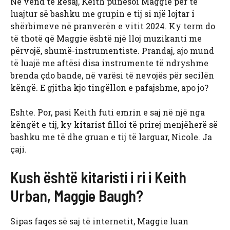
Në vend të kësaj, Keith punësoi Maggie për të
luajtur së bashku me grupin e tij si një lojtar i
shërbimeve në pranverën e vitit 2024. Ky term do
të thotë që Maggie është një lloj muzikanti me
përvojë, shumë-instrumentiste. Prandaj, ajo mund
të luajë me aftësi disa instrumente të ndryshme
brenda çdo bande, në varësi të nevojës për secilën
këngë. E gjitha kjo tingëllon e pafajshme, apo jo?
Eshte. Por, pasi Keith futi emrin e saj në një nga
këngët e tij, ky kitarist filloi të prirej menjëherë së
bashku me të dhe gruan e tij të larguar, Nicole. Ja
çaji.
Kush është kitaristi i ri i Keith
Urban, Maggie Baugh?
Sipas faqes së saj të internetit, Maggie luan