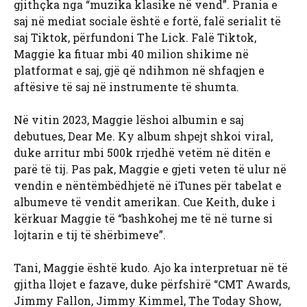
gjithçka nga “muzika klasike në vend”. Prania e
saj në mediat sociale është e fortë, falë serialit të
saj Tiktok, përfundoni The Lick. Falë Tiktok,
Maggie ka fituar mbi 40 milion shikime në
platformat e saj, gjë që ndihmon në shfaqjen e
aftësive të saj në instrumente të shumta.
Në vitin 2023, Maggie lëshoi ​​albumin e saj
debutues, Dear Me. Ky album shpejt shkoi viral,
duke arritur mbi 500k rrjedhë vetëm në ditën e
parë të tij. Pas pak, Maggie e gjeti veten të ulur në
vendin e nëntëmbëdhjetë në iTunes për tabelat e
albumeve të vendit amerikan. Cue Keith, duke i
kërkuar Maggie të “bashkohej me të në turne si
lojtarin e tij të shërbimeve”.
Tani, Maggie është kudo. Ajo ka interpretuar në të
gjitha llojet e fazave, duke përfshirë “CMT Awards,
Jimmy Fallon, Jimmy Kimmel, The Today Show,