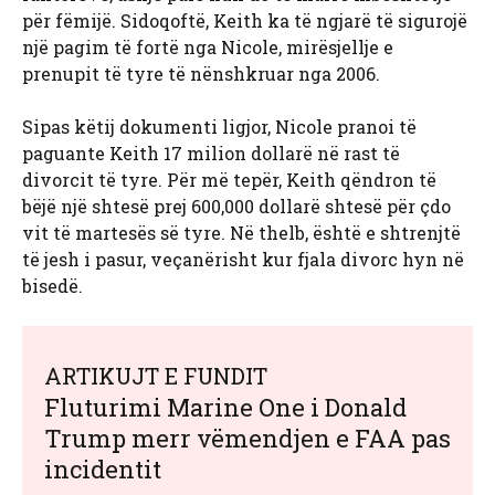
për fëmijë. Sidoqoftë, Keith ka të ngjarë të sigurojë
një pagim të fortë nga Nicole, mirësjellje e
prenupit të tyre të nënshkruar nga 2006.
Sipas këtij dokumenti ligjor, Nicole pranoi të
paguante Keith 17 milion dollarë në rast të
divorcit të tyre. Për më tepër, Keith qëndron të
bëjë një shtesë prej 600,000 dollarë shtesë për çdo
vit të martesës së tyre. Në thelb, është e shtrenjtë
të jesh i pasur, veçanërisht kur fjala divorc hyn në
bisedë.
ARTIKUJT E FUNDIT
Fluturimi Marine One i Donald
Trump merr vëmendjen e FAA pas
incidentit