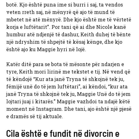
botë. Kjo është puna ime si burri i saj, ta vendos
veten rreth saj, në mënyrë që ajo të mund të
mbetet në atë mënyrë. Dhe kjo është me të vërtetë
korja e luftëtarit”. Por tani që ai dhe Nicole kanë
humbur atë ndjenjë të dashur, Keith duhej të bënte
një ndryshim të shpejtë të kësaj kënge, dhe kjo
është ajo ku Maggie hyri në lojë.
Katër ditë para se bota të mësonte për ndarjen e
tyre, Keith mori lirinë me tekstet e tij. Në vend që
të këndojë “Kur ata janë Tryna të shkojnë tek ju,
fëmijë unë do të jem luftëtari”, ai këndoi, “kur ata
janë Tryna të shkojnë tek ju, Maggie Unë do të jem
lojtari juaj i kitarës.” Maggie vazhdoi ta ndajë këtë
moment në Instagram. Dhe tani, ajo është një pjesë
e dramës së tij aktuale.
Cila është e fundit në divorcin e