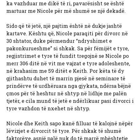
ka vazhduar me dikë të ri, pavarësisht se është
martuar me Nicole për më shumë se një dekadë.
Sido që të jetë, një pajtim është në dukje jashtë
kartave. Kështu që, Nicole paraqiti për divorc në
30 shtator, duke përmendur “ndryshimet e
pakonkurueshme” si shkak. Sa për fëmijët e tyre,
regjistrimet e tyre të fundit tregojnë se Nicole po
merr 306 ditë në vit me vajzat e tyre adoleshente,
në krahasim me 59 ditët e Keith. Por këta të dy
gjithashtu duhet të marrin pjesë në seminare të
prindërve të urdhëruara nga gjykata, ndërsa bëjnë
çmos për të heshtur në shtyp në lidhje me palën
tjetër, e cila mund të jetë e ndërlikuar pasi divorci i
tyre vazhdon të nxehet në shtyp.
Nicole dhe Keith sapo kanë filluar të kalojnë nëpër
lëvizjet e divorcit të tyre. Për shkak të shumë
faktorëve, asnjë palë nuk do të marrë mbështetje