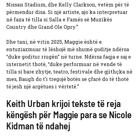
Nissan Stadium, dhe Kelly Clarkson, vetëm për të
përmendur disa. Si një artiste, ajo ka interpretuar
në faza të tilla si Salla e Famës së Muzikës
Country dhe Grand Ole Opry.”
Dhe tani, në vitin 2025, Maggie është e
entuziazmuar të lëshojë më shumë goditje ndërsa
“duke goditur rrugën” në turne. Ndërsa faqja e saj e
internetit thotë, “duke performuar në vende të
tilla si bare zhytje, teatro, festivale dhe gjithçka në
mes, Baugh do t’i tregojë botës se çfarë do të thotë
të jesh një argëtues i vërtetë.”
Keith Urban krijoi tekste të reja
këngësh për Maggie para se Nicole
Kidman të ndahej