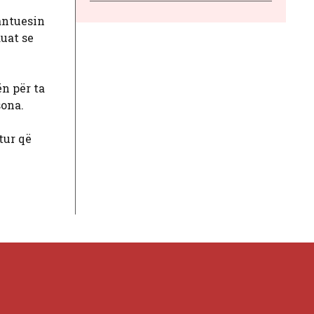
antuesin
uat se
ën për ta
sona.
tur që