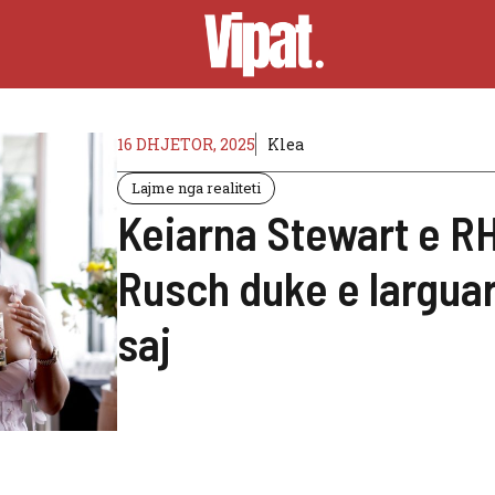
16 DHJETOR, 2025
Klea
Lajme nga realiteti
Keiarna Stewart e R
Rusch duke e larguar
saj