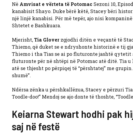
Në
Amvisat e vërteta të Potomac
Sezoni 10, Episod
kanabisit Shayo. Duke bërë këtë, Stacey bëri histor
një linjë kanabisi. Për më tepër, ajo nisi kompaninë
Shtetet e Bashkuara.
Mjerisht,
Tia Glover
zgjodhi ditën e veçantë të Sta
Thiemo, që duket se e ndryshonte historinë e tij gja
Thiemo i tha Tias se ai po fluturonte jashtë qytetit
fluturonte për në shtëpi në Potomac atë ditë. Tia u
atë se thjesht po përpiqej të “përshtatej” me grupin
shumë”.
Ndërsa zënka u përshkallëzua, Stacey e përzuri Tian 
Toodle-doo!” Mendoj se ajo donte të thoshte, “Toodle
Keiarna Stewart hodhi pak hi
saj në festë