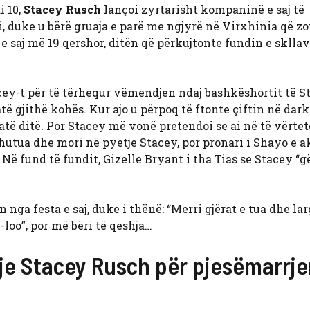
i 10,
Stacey Rusch
lançoi zyrtarisht kompaninë e saj të
i, duke u bërë gruaja e parë me ngjyrë në Virxhinia që z
 e saj më 19 qershor, ditën që përkujtonte fundin e sklla
cey-t për të tërhequr vëmendjen ndaj bashkëshortit të St
të gjithë kohës. Kur ajo u përpoq të ftonte çiftin në dark
 atë ditë. Por Stacey më vonë pretendoi se ai në të vërtet
 hutua dhe mori në pyetje Stacey, por pronari i Shayo e a
. Në fund të fundit, Gizelle Bryant i tha Tias se Stacey “
nga festa e saj, duke i thënë: “Merri gjërat e tua dhe la
-loo”, por më bëri të qeshja…
je Stacey Rusch për pjesëmarrje