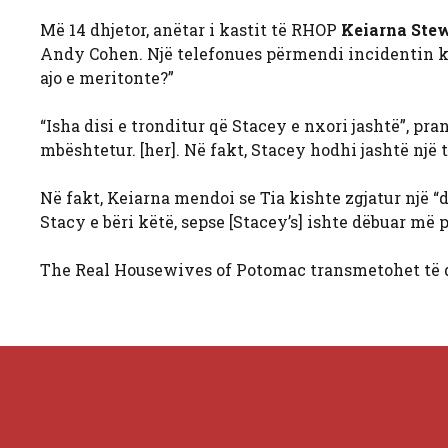
Më 14 dhjetor, anëtar i kastit të RHOP
Keiarna Ste
Andy Cohen. Një telefonues përmendi incidentin ku
ajo e meritonte?”
“Isha disi e tronditur që Stacey e nxori jashtë”, pr
mbështetur. [her]. Në fakt, Stacey hodhi jashtë një t
Në fakt, Keiarna mendoi se Tia kishte zgjatur një “d
Stacy e bëri këtë, sepse [Stacey’s] ishte dëbuar më p
The Real Housewives of Potomac transmetohet të d