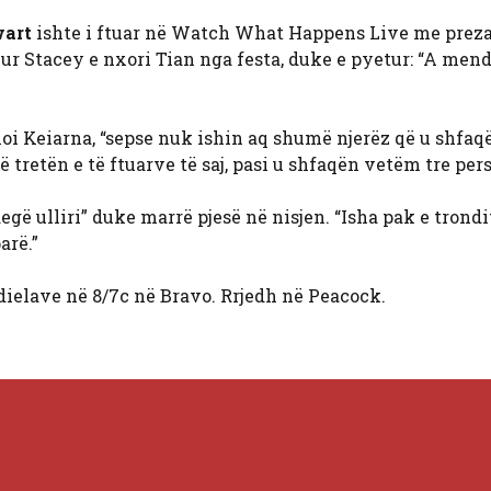
wart
ishte i ftuar në Watch What Happens Live me prez
r Stacey e nxori Tian nga festa, duke e pyetur: “A mend
anoi Keiarna, “sepse nuk ishin aq shumë njerëz që u shfaq
ë tretën e të ftuarve të saj, pasi u shfaqën vetëm tre per
egë ulliri” duke marrë pjesë në nisjen. “Isha pak e trondi
arë.”
ielave në 8/7c në Bravo. Rrjedh në Peacock.