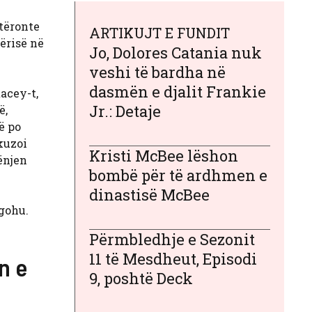
otëronte
ARTIKUJT E FUNDIT
vërisë në
Jo, Dolores Catania nuk
veshi të bardha në
dasmën e djalit Frankie
acey-t,
Jr.: Detaje
ë,
ë po
kuzoi
Kristi McBee lëshon
gënjen
bombë për të ardhmen e
dinastisë McBee
rgohu.
Përmbledhje e Sezonit
11 të Mesdheut, Episodi
n e
9, poshtë Deck