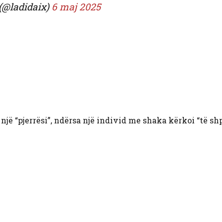
 (@ladidaix)
6 maj 2025
një “pjerrësi”, ndërsa një individ me shaka kërkoi “të shp