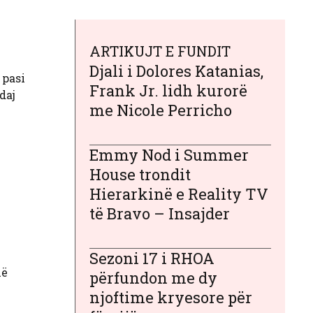
ARTIKUJT E FUNDIT
Djali i Dolores Katanias,
 pasi
Frank Jr. lidh kurorë
daj
me Nicole Perricho
Emmy Nod i Summer
House trondit
Hierarkinë e Reality TV
të Bravo – Insajder
Sezoni 17 i RHOA
në
përfundon me dy
njoftime kryesore për