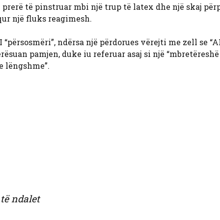
prerë të pinstruar mbi një trup të latex dhe një skaj pë
qur një fluks reagimesh.
AI “përsosmëri”, ndërsa një përdorues vërejti me zell se “
lerësuan pamjen, duke iu referuar asaj si një “mbretëreshë
 e lëngshme”.
të ndalet