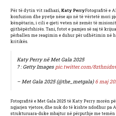
Për të dytin vit radhazi,
Katy Perry
Fotografitë e 
konfuzion dhe pyetje nëse ajo në të vërtetë mori pj
këngëtarin, i cili e gjeti veten në zemër të mision
gjithëpërfshirës. Tani, fotot e pamjes së saj të krij
përballen me reagimin e duhur për udhëtimin në hap
kritikës.
Katy Perry në Met Gala 2025
? : Getty Images
pic.twitter.com/8zthnidn
– Met Gala 2025 (@the_metgala)
6 maj 20
Fotografitë e Met Gala 2025 të Katy Perry morën pë
ngjarjen vjetore, dhe nuk do të kishte ndodhur pa A
strukturuara-duke mbajtur në përputhje me temën e kët