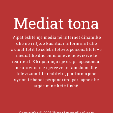
Mediat tona
Vipat është një media në internet dinamike
dhe në rritje, e kushtuar informimit dhe
aktualitetit të celebriteteve, personaliteteve
mediatike dhe emisioneve televizive të
realitetit. E krijuar nga një ekip i apasionuar
në universin e njerëzve të famshëm dhe
televizionit të realitetit, platforma jonë
synon të bëhet përqëndrimi për lajme dhe
argëtim në këtë fushë.
Copyright © 2026 Vipat |
vipat@aol.com