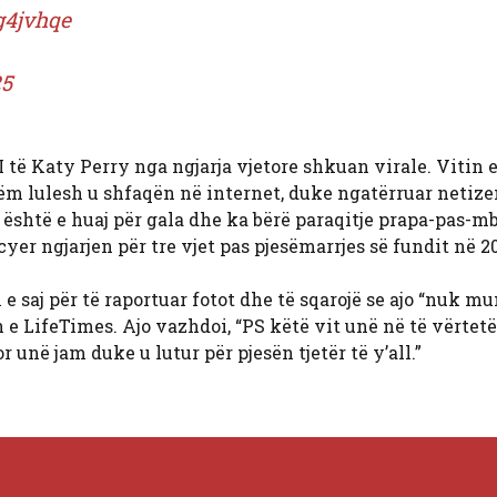
g4jvhqe
25
 të Katy Perry nga ngjarja vjetore shkuan virale. Vitin e
ëm lulesh u shfaqën në internet, duke ngatërruar netize
 është e huaj për gala dhe ka bërë paraqitje prapa-pas-m
cyer ngjarjen për tre vjet pas pjesëmarrjes së fundit në 2
saj për të raportuar fotot dhe të sqarojë se ajo “nuk mun
n e LifeTimes. Ajo vazhdoi, “PS këtë vit unë në të vërtet
 unë jam duke u lutur për pjesën tjetër të y’all.”