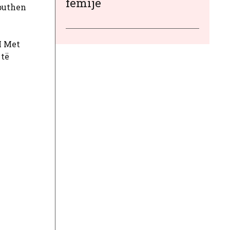
fëmijë
rputhen
AI Met
 të