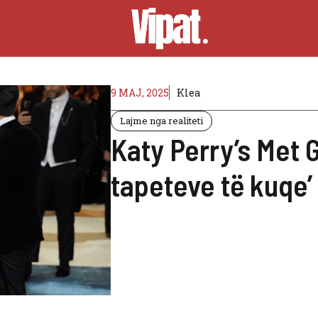
9 MAJ, 2025
Klea
Lajme nga realiteti
Katy Perry’s Met G
tapeteve të kuqe’ 