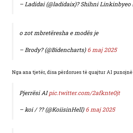
– Ladidai (@ladidaix)? Shihni Linkinbyeo
o zot mbretëresha e modës je
– Brody? (@Bidencharts)
6 maj 2025
Nga ana tjetër, disa përdorues të quajtur AI punojnë 
Pjerrësi AI
pic.twitter.com/2afknte0jt
– koi / ?? (@KoiisinHell)
6 maj 2025