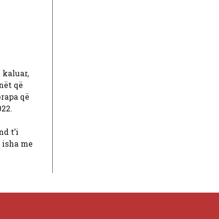
 kaluar,
nët që
brapa që
022.
d t’i
ë isha me