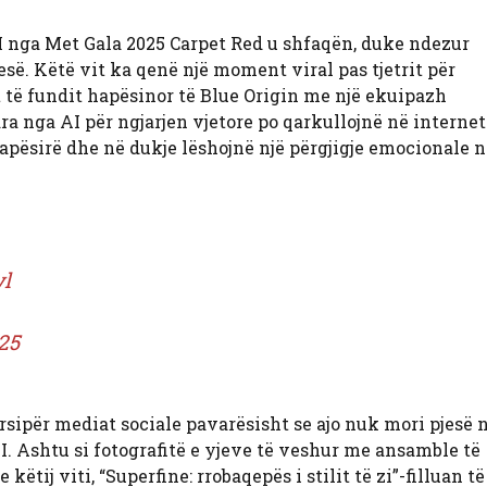
AI nga Met Gala 2025 Carpet Red u shfaqën, duke ndezur
esë. Këtë vit ka qenë një moment viral pas tjetrit për
it të fundit hapësinor të Blue Origin me një ekuipazh
uara nga AI për ngjarjen vjetore po qarkullojnë në internet
ësirë ​​dhe në dukje lëshojnë një përgjigje emocionale n
vl
25
rsipër mediat sociale pavarësisht se ajo nuk mori pjesë 
I. Ashtu si fotografitë e yjeve të veshur me ansamble të
ij viti, “Superfine: rrobaqepës i stilit të zi”-filluan të