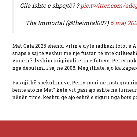
Cila ishte e shpejtë? ?
pic.twitter.com/ade
– The Immortal (@theimtal007)
6 maj 20
Mat Gala 2025 shënoi vitin e dytë radhazi fotot e AI
snaps e saj të veshur me një fustan të mrekulluesh
vunë në dyshim origjinalitetin e fotove. Perry nuk
nga debutimi i saj në 2008. Megjithatë, ajo ka kapër
Pas gjithë spekulimeve, Perry mori në Instagramin e 
bënte ato në Met” këtë vit pasi ajo është në turneu
nënën time, kështu që ajo është e sigurt nga bots por