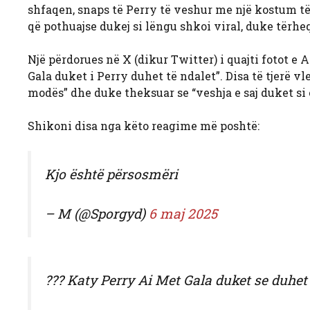
shfaqen, snaps të Perry të veshur me një kostum të 
që pothuajse dukej si lëngu shkoi viral, duke tërhe
Një përdorues në X (dikur Twitter) i quajti fotot e 
Gala duket i Perry duhet të ndalet”. Disa të tjerë v
modës” dhe duke theksuar se “veshja e saj duket si
Shikoni disa nga këto reagime më poshtë:
Kjo është përsosmëri
– M (@Sporgyd)
6 maj 2025
??? Katy Perry Ai Met Gala duket se duhet 