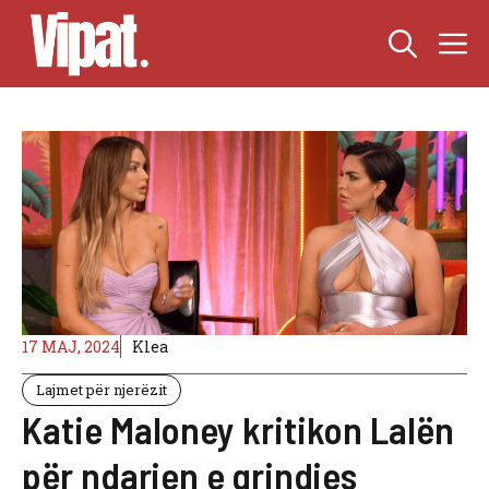
Skip
M
to
content
17 MAJ, 2024
Klea
Lajmet për njerëzit
Katie Maloney kritikon Lalën
për ndarjen e grindjes