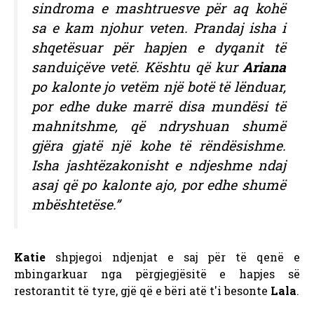
sindroma e mashtruesve për aq kohë
sa e kam njohur veten. Prandaj isha i
shqetësuar për hapjen e dyqanit të
sanduiçëve vetë. Kështu që kur
Ariana
po kalonte jo vetëm një botë të lënduar,
por edhe duke marrë disa mundësi të
mahnitshme, që ndryshuan shumë
gjëra gjatë një kohe të rëndësishme.
Isha jashtëzakonisht e ndjeshme ndaj
asaj që po kalonte ajo, por edhe shumë
mbështetëse.”
Katie
shpjegoi ndjenjat e saj për të qenë e
mbingarkuar nga përgjegjësitë e hapjes së
restorantit të tyre, gjë që e bëri atë t'i besonte
Lala
.