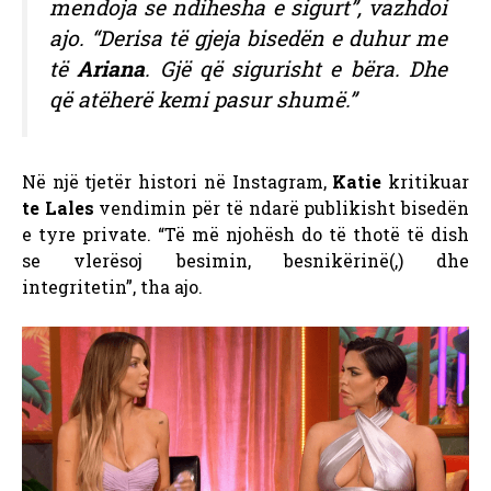
mendoja se ndihesha e sigurt”, vazhdoi
ajo. “Derisa të gjeja bisedën e duhur me
të
Ariana
. Gjë që sigurisht e bëra. Dhe
që atëherë kemi pasur shumë.”
Në një tjetër histori në Instagram,
Katie
kritikuar
te Lales
vendimin për të ndarë publikisht bisedën
e tyre private. “Të më njohësh do të thotë të dish
se vlerësoj besimin, besnikërinë(,) dhe
integritetin”, tha ajo.