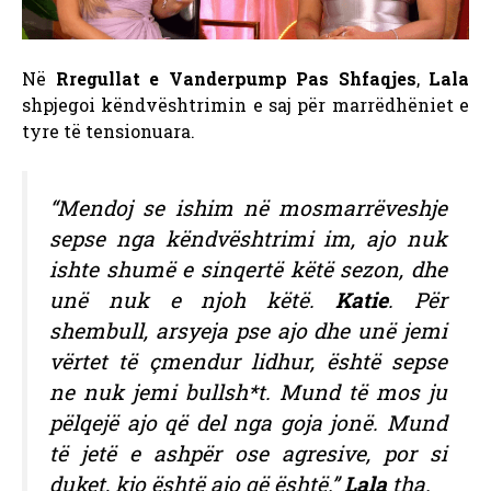
Në
Rregullat e Vanderpump Pas Shfaqjes
,
Lala
shpjegoi këndvështrimin e saj për marrëdhëniet e
tyre të tensionuara.
“Mendoj se ishim në mosmarrëveshje
sepse nga këndvështrimi im, ajo nuk
ishte shumë e sinqertë këtë sezon, dhe
unë nuk e njoh këtë.
Katie
. Për
shembull, arsyeja pse ajo dhe unë jemi
vërtet të çmendur lidhur, është sepse
ne nuk jemi bullsh*t. Mund të mos ju
pëlqejë ajo që del nga goja jonë. Mund
të jetë e ashpër ose agresive, por si
duket, kjo është ajo që është.”
Lala
tha.