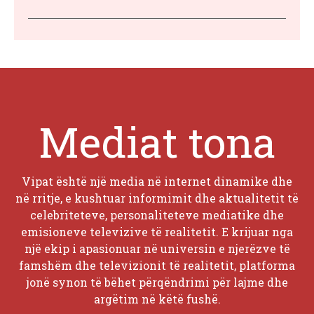
Mediat tona
Vipat është një media në internet dinamike dhe
në rritje, e kushtuar informimit dhe aktualitetit të
celebriteteve, personaliteteve mediatike dhe
emisioneve televizive të realitetit. E krijuar nga
një ekip i apasionuar në universin e njerëzve të
famshëm dhe televizionit të realitetit, platforma
jonë synon të bëhet përqëndrimi për lajme dhe
argëtim në këtë fushë.