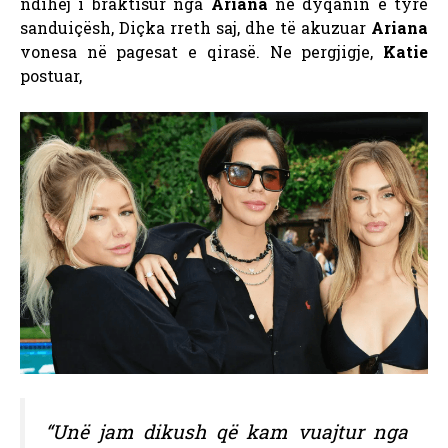
ndihej i braktisur nga
Ariana
në dyqanin e tyre
sanduiçësh, Diçka rreth saj, dhe të akuzuar
Ariana
vonesa në pagesat e qirasë. Ne pergjigje,
Katie
postuar,
“Unë jam dikush që kam vuajtur nga