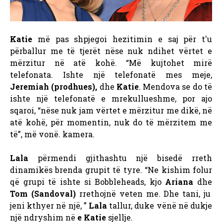
Katie
më pas shpjegoi hezitimin e saj për t'u
përballur me të tjerët nëse nuk ndihet vërtet e
mërzitur në atë kohë. “Më kujtohet mirë
telefonata. Ishte një telefonatë mes meje,
Jeremiah (prodhues),
dhe
Katie
. Mendova se do të
ishte një telefonatë e mrekullueshme, por ajo
sqaroi, “nëse nuk jam vërtet e mërzitur me dikë, në
atë kohë, për momentin, nuk do të mërzitem me
të”, më vonë. kamera.
Lala
përmendi gjithashtu një bisedë rreth
dinamikës brenda grupit të tyre. “Ne kishim folur
që grupi të ishte si Bobbleheads, kjo
Ariana
dhe
Tom (Sandoval)
rrethojnë veten me. Dhe tani, ju
jeni kthyer në një, ”
Lala
tallur, duke vënë në dukje
një ndryshim në
e Katie
sjellje.