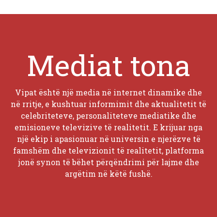
Mediat tona
Vipat është një media në internet dinamike dhe
në rritje, e kushtuar informimit dhe aktualitetit të
celebriteteve, personaliteteve mediatike dhe
emisioneve televizive të realitetit. E krijuar nga
një ekip i apasionuar në universin e njerëzve të
famshëm dhe televizionit të realitetit, platforma
jonë synon të bëhet përqëndrimi për lajme dhe
argëtim në këtë fushë.