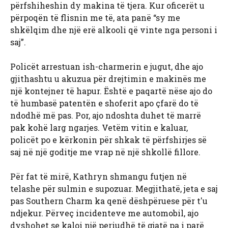
përfshiheshin dy makina të tjera. Kur oficerët u
përpoqën të flisnin me të, ata panë “sy me
shkëlqim dhe një erë alkooli që vinte nga personi i
saj”.
Policët arrestuan ish-charmerin e jugut, dhe ajo
gjithashtu u akuzua për drejtimin e makinës me
një kontejner të hapur. Është e paqartë nëse ajo do
të humbasë patentën e shoferit apo çfarë do të
ndodhë më pas. Por, ajo ndoshta duhet të marrë
pak kohë larg ngarjes. Vetëm vitin e kaluar,
policët po e kërkonin për shkak të përfshirjes së
saj në një goditje me vrap në një shkollë fillore.
Për fat të mirë, Kathryn shmangu futjen në
telashe për sulmin e supozuar. Megjithatë, jeta e saj
pas Southern Charm ka qenë dëshpëruese për t'u
ndjekur. Përveç incidenteve me automobil, ajo
dyshohet se kaloi një periudhë të gjatë pa i parë