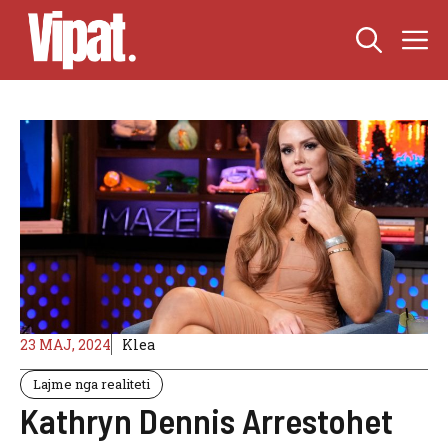
Skip
M
to
content
23 MAJ, 2024
Klea
Lajme nga realiteti
Kathryn Dennis Arrestohet