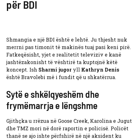
për BDI
Shmangia e një BDI është e lehtë. Ju thjesht nuk
merrni pas timonit të makinës tuaj pasi keni pirë.
Fatkeqësisht, yjet e realitetit televiziv e kanë
jashtëzakonisht të vështirë ta kuptojnë këtë
koncept. Ish
Sharmi jugor
yll
Kathryn Denis
është Bravolebi më i fundit që u shkatërrua.
Sytë e shkëlqyeshëm dhe
frymëmarrja e lëngshme
Gjithçka u rrëzua në Goose Creek, Karolina e Jugut
dhe TMZ mori në dorë raportin e policisë. Policët
thanë se ajo ishte përfshirë në një aksident ku