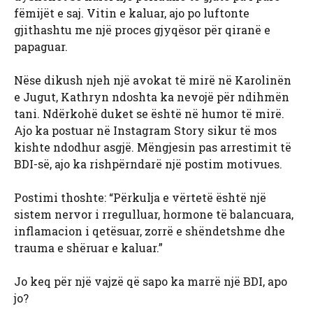
fëmijët e saj. Vitin e kaluar, ajo po luftonte
gjithashtu me një proces gjyqësor për qiranë e
papaguar.
Nëse dikush njeh një avokat të mirë në Karolinën
e Jugut, Kathryn ndoshta ka nevojë për ndihmën
tani. Ndërkohë duket se është në humor të mirë.
Ajo ka postuar në Instagram Story sikur të mos
kishte ndodhur asgjë. Mëngjesin pas arrestimit të
BDI-së, ajo ka rishpërndarë një postim motivues.
Postimi thoshte: “Përkulja e vërtetë është një
sistem nervor i rregulluar, hormone të balancuara,
inflamacion i qetësuar, zorrë e shëndetshme dhe
trauma e shëruar e kaluar.”
Jo keq për një vajzë që sapo ka marrë një BDI, apo
jo?