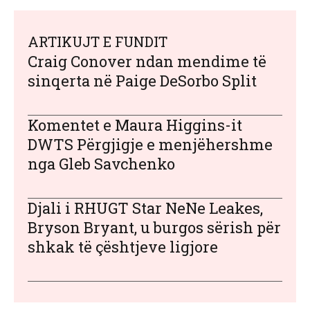
ARTIKUJT E FUNDIT
Craig Conover ndan mendime të
sinqerta në Paige DeSorbo Split
Komentet e Maura Higgins-it
DWTS Përgjigje e menjëhershme
nga Gleb Savchenko
Djali i RHUGT Star NeNe Leakes,
Bryson Bryant, u burgos sërish për
shkak të çështjeve ligjore