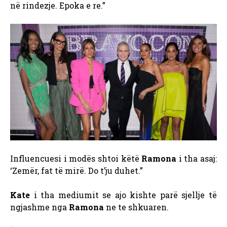
në rindezje. Epoka e re.”
Influencuesi i modës shtoi këtë
Ramona
i tha asaj:
‘Zemër, fat të mirë. Do t’ju duhet.”
Kate
i tha mediumit se ajo kishte parë sjellje të
ngjashme nga
Ramona
ne te shkuaren.