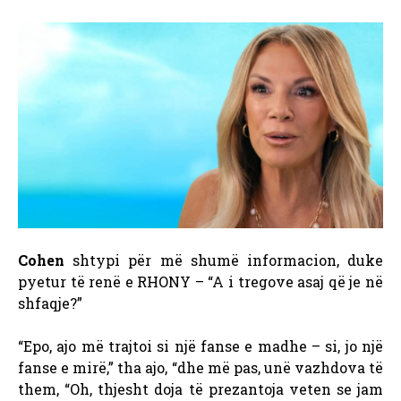
Cohen
shtypi për më shumë informacion, duke
pyetur të renë e RHONY – “A i tregove asaj që je në
shfaqje?”
“Epo, ajo më trajtoi si një fanse e madhe – si, jo një
fanse e mirë,” tha ajo, “dhe më pas, unë vazhdova të
them, “Oh, thjesht doja të prezantoja veten se jam