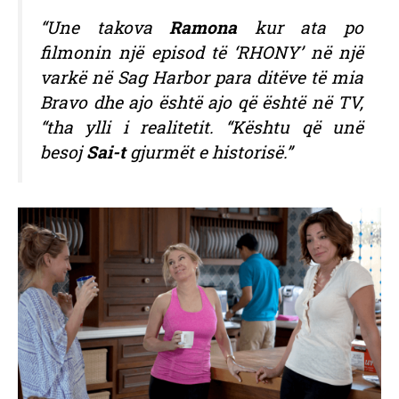
“Une takova
Ramona
kur ata po
filmonin një episod të ‘RHONY’ në një
varkë në Sag Harbor para ditëve të mia
Bravo dhe ajo është ajo që është në TV,
“tha ylli i realitetit. “Kështu që unë
besoj
Sai-t
gjurmët e historisë.”