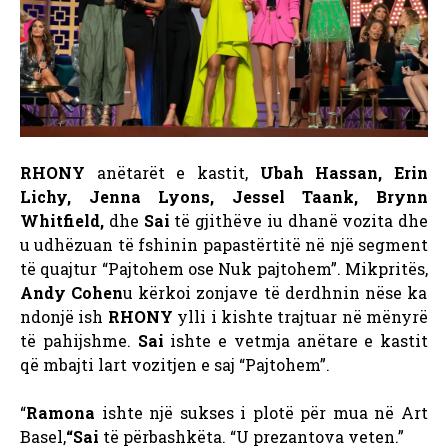
RHONY
anëtarët e kastit,
Ubah Hassan, Erin
Lichy, Jenna Lyons, Jessel Taank, Brynn
Whitfield,
dhe
Sai
të gjithëve iu dhanë vozita dhe
u udhëzuan të fshinin papastërtitë në një segment
të quajtur “Pajtohem ose Nuk pajtohem”. Mikpritës,
Andy Cohen
u kërkoi zonjave të derdhnin nëse ka
ndonjë ish
RHONY
ylli i kishte trajtuar në mënyrë
të pahijshme.
Sai
ishte e vetmja anëtare e kastit
që mbajti lart vozitjen e saj “Pajtohem”.
“
Ramona
ishte një sukses i plotë për mua në Art
Basel,
“Sai
të përbashkëta. “U prezantova veten.”