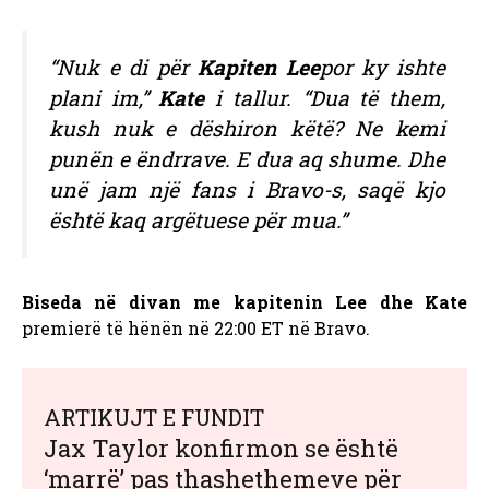
“Nuk e di për
Kapiten Lee
por ky ishte
plani im,”
Kate
i tallur. “Dua të them,
kush nuk e dëshiron këtë? Ne kemi
punën e ëndrrave. E dua aq shume. Dhe
unë jam një fans i Bravo-s, saqë kjo
është kaq argëtuese për mua.”
Biseda në divan me kapitenin Lee dhe Kate
premierë të hënën në 22:00 ET në Bravo.
ARTIKUJT E FUNDIT
Jax Taylor konfirmon se është
‘marrë’ pas thashethemeve për