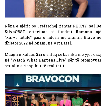
Nëna e njërit po i referohej rishtar RHONY,
Sai De
Silva
OBSH
etiketuar së fundmi
Ramona
një
“kurvë totale” pasi u ndesh me alumin Bravo në
dhjetor 2022 në Miami në Art Basel.
Muajin e kaluar,
Sai
u shfaq së bashku me yjet e saj
në “Watch What Happens Live” për të promovuar
serialin e rishpikur të realitetit.