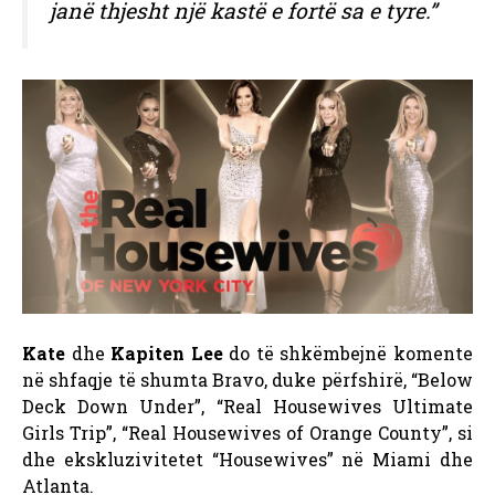
janë thjesht një kastë e fortë sa e tyre.”
Kate
dhe
Kapiten Lee
do të shkëmbejnë komente
në shfaqje të shumta Bravo, duke përfshirë, “Below
Deck Down Under”, “Real Housewives Ultimate
Girls Trip”, “Real Housewives of Orange County”, si
dhe ekskluzivitetet “Housewives” në Miami dhe
Atlanta.