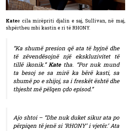
Kate
e cila mirëpriti djalin e saj, Sullivan, në maj,
shpërtheu mbi kastin e ri të RHONY.
“Ka shumë presion që ata të hyjnë dhe
të zëvendësojnë një ekskluzivitet të
tillë ikonik.”
Kate
tha. “Por nuk mund
ta besoj se sa mirë ka bërë kasti, sa
shumë po e shijoj, sa i freskët është dhe
thjesht më pëlqen çdo episod.”
Ajo shtoi – “Dhe nuk duket sikur ata po
përpiqen të jenë si ‘RHONY’ i vjetër.’ Ata