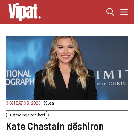
Skip
M
to
content
3 SHTATOR, 2023
Klea
Lajme nga realiteti
Kate Chastain dëshiron