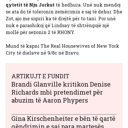
qytetit të Nju Jorkut
të hedhura. Unë nuk mendoj
se ata do të toleronin zemërimin e saj të dehur. Dhe
Zot, ajo me siguri ka të drejtë për to tani. Por unë
nuk e parashikoj që Lindsay të shtrëngojë një
mollë për sezonin 2 të RHONY.
Mund të kapni The Real Housewives of New York
City të dielave në 9/8c në Bravo.
ARTIKUJT E FUNDIT
Brandi Glanville kritikon Denise
Richards mbi pretendimet për
abuzim të Aaron Phypers
Gina Kirschenheiter e bën të qartë
qëndrimin e saj para martesës