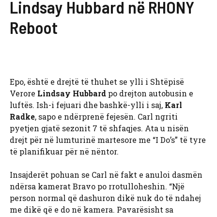
Lindsay Hubbard në RHONY
Reboot
Epo, është e drejtë të thuhet se ylli i Shtëpisë
Verore
Lindsay Hubbard
po drejton autobusin e
luftës. Ish-i fejuari dhe bashkë-ylli i saj,
Karl
Radke
, sapo e ndërprenë fejesën. Carl ngriti
pyetjen gjatë sezonit 7 të shfaqjes. Ata u nisën
drejt për në lumturinë martesore me “I Do’s” të tyre
të planifikuar për në nëntor.
Insajderët pohuan se Carl në fakt e anuloi dasmën
ndërsa kamerat Bravo po rrotulloheshin. “Një
person normal që dashuron dikë nuk do të ndahej
me dikë që e do në kamera. Pavarësisht sa