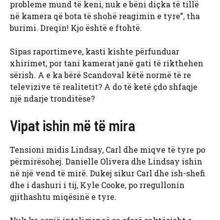
probleme mund të keni, nuk e bëni diçka të tillë
në kamera që bota të shohë reagimin e tyre”, tha
burimi. Dreqin! Kjo është e ftohtë.
Sipas raportimeve, kasti kishte përfunduar
xhirimet, por tani kamerat janë gati të rikthehen
sërish. A e ka bërë Scandoval këtë normë të re
televizive të realitetit? A do të ketë çdo shfaqje
një ndarje tronditëse?
Vipat ishin më të mira
Tensioni midis Lindsay, Carl dhe miqve të tyre po
përmirësohej. Danielle Olivera dhe Lindsay ishin
në një vend të mirë. Dukej sikur Carl dhe ish-shefi
dhe i dashuri i tij, Kyle Cooke, po rregullonin
gjithashtu miqësinë e tyre.