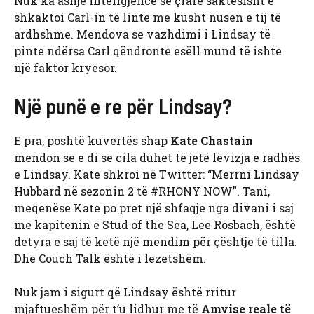
Nuk ka asnjë inteligjencë se çfarë saktësisht e
shkaktoi Carl-in të linte me kusht nusen e tij të
ardhshme. Mendova se vazhdimi i Lindsay të
pinte ndërsa Carl qëndronte esëll mund të ishte
një faktor kryesor.
Një punë e re për Lindsay?
E pra, poshtë kuvertës shap
Kate Chastain
mendon se e di se cila duhet të jetë lëvizja e radhës
e Lindsay. Kate shkroi në Twitter: “Merrni Lindsay
Hubbard në sezonin 2 të #RHONY NOW”. Tani,
meqenëse Kate po pret një shfaqje nga divani i saj
me kapitenin e Stud of the Sea, Lee Rosbach, është
detyra e saj të ketë një mendim për çështje të tilla.
Dhe Couch Talk është i lezetshëm.
Nuk jam i sigurt që Lindsay është rritur
mjaftueshëm për t’u lidhur me të
Amvise reale të