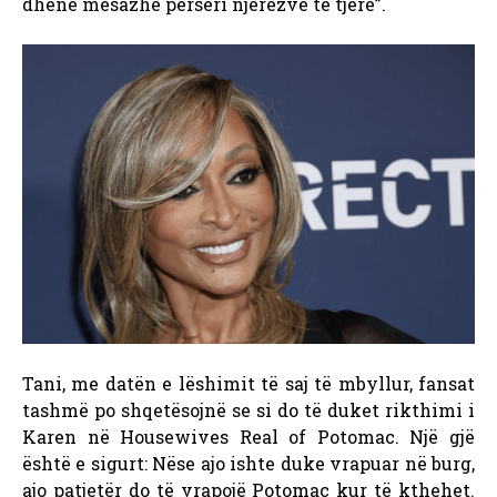
dhënë mesazhe përsëri njerëzve të tjerë”.
Tani, me datën e lëshimit të saj të mbyllur, fansat
tashmë po shqetësojnë se si do të duket rikthimi i
Karen në Housewives Real of Potomac. Një gjë
është e sigurt: Nëse ajo ishte duke vrapuar në burg,
ajo patjetër do të vrapojë Potomac kur të kthehet
.