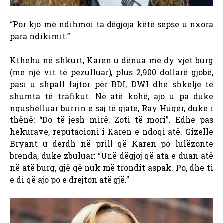
“Por kjo më ndihmoi ta dëgjoja këtë sepse u nxora
para ndikimit.”
Kthehu në shkurt, Karen u dënua me dy vjet burg
(me një vit të pezulluar), plus 2,900 dollarë gjobë,
pasi u shpall fajtor për BDI, DWI dhe shkelje të
shumta të trafikut. Në atë kohë, ajo u pa duke
ngushëlluar burrin e saj të gjatë, Ray Huger, duke i
thënë: “Do të jesh mirë. Zoti të mori”.
Edhe pas
hekurave, reputacioni i Karen e ndoqi atë. Gizelle
Bryant u derdh në prill që Karen po lulëzonte
brenda, duke zbuluar: “Unë dëgjoj që ata e duan atë
në atë burg, gjë që nuk më trondit aspak. Po, dhe ti
e di që ajo po e drejton atë gjë.”