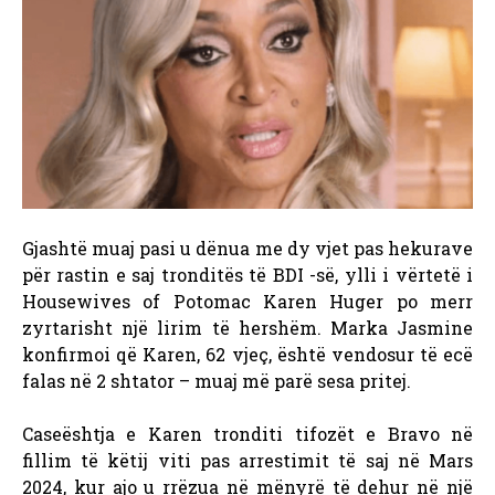
Gjashtë muaj pasi u dënua me dy vjet pas hekurave
për rastin e saj tronditës të BDI -së, ylli i vërtetë i
Housewives of Potomac Karen Huger po merr
zyrtarisht një lirim të hershëm. Marka Jasmine
konfirmoi që Karen, 62 vjeç, është vendosur të ecë
falas në 2 shtator – muaj më parë sesa pritej.
Caseështja e Karen tronditi tifozët e Bravo në
fillim të këtij viti pas arrestimit të saj në Mars
2024, kur ajo u rrëzua në mënyrë të dehur në një