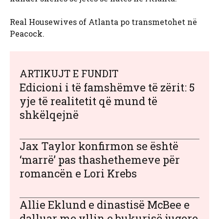
Real Housewives of Atlanta po transmetohet në
Peacock.
ARTIKUJT E FUNDIT
Edicioni i të famshëmve të zërit: 5
yje të realitetit që mund të
shkëlqejnë
Jax Taylor konfirmon se është
‘marrë’ pas thashethemeve për
romancën e Lori Krebs
Allie Eklund e dinastisë McBee e
dalluar me yllin e bukurisë jugore