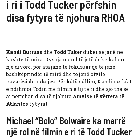
i ri i Todd Tucker përfshin
disa fytyra të njohura RHOA
Kandi Burruss
dhe
Todd Tuker
duket se janë në
kushte të mira. Dyshja mund të jetë duke kaluar
një divorc, por ata janë të fokusuar që të jenë
bashkëprindër të mirë dhe të jenë civilë
pavarësisht ndarjes. Për këtë qëllim, Kandi në fakt
e ndihmoi Todin me filmin e tij të ri dhe ajo tha se
ai përmban disa të njohura
Amvise të vërteta të
Atlantës
fytyrat.
Michael “Bolo” Bolwaire ka marrë
një rol në filmin e ri të Todd Tucker