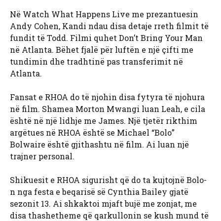
Në Watch What Happens Live me prezantuesin
Andy Cohen, Kandi ndau disa detaje rreth filmit të
fundit të Todd. Filmi quhet Don’t Bring Your Man
në Atlanta. Bëhet fjalë për luftën e një çifti me
tundimin dhe tradhtinë pas transferimit në
Atlanta.
Fansat e RHOA do të njohin disa fytyra të njohura
në film. Shamea Morton Mwangi luan Leah, e cila
është në një lidhje me James. Një tjetër rikthim
argëtues në RHOA është se Michael “Bolo”
Bolwaire është gjithashtu në film. Ai luan një
trajner personal.
Shikuesit e RHOA sigurisht që do ta kujtojnë Bolo-
n nga festa e beqarisë së Cynthia Bailey gjatë
sezonit 13. Ai shkaktoi mjaft bujë me zonjat, me
disa thashetheme që qarkullonin se kush mund të