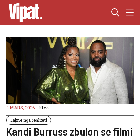
Skip
M
to
content
2 MARS, 2026
Klea
Lajme nga realiteti
Kandi Burruss zbulon se filmi