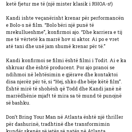
ketë fjetur me të (një mister klasik i RHOA-s!)
Kandi ishte veçanërisht krenar për performancën
e Bolo-s në film. “Bolo bëri një punë të
mrekullueshme”, konfirmoi ajo. “Dhe karriera e tij
me të vërtetë ka marrë hov si aktor. Ai po e vret
atë tani dhe unë jam shumë krenar për të.”
Kandi konfirmoi se filmi është filmi i Todit. Ai e ka
shkruar dhe është producent. Por ajo pranoi se
ndihmoi në lehtësimin e gjërave dhe kontaktoi
disa njerëz për të, si “Hej, shko dhe bëje këtë film”.
Është mirë të shohësh që Todd dhe Kandi janë në
marrëdhënie mjaft të mira sa të mund të punojnë
së bashku.
Don’t Bring Your Man në Atlanta është një thriller
për dashurinë, tradhtinë dhe transformimin
kundër skenës së jetës së natës në Atlanta.