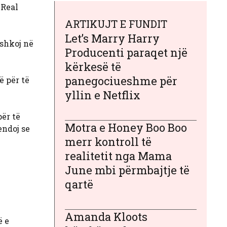
 Real
ARTIKUJT E FUNDIT
Let’s Marry Harry
 shkoj në
Producenti paraqet një
kërkesë të
panegociueshme për
ë për të
yllin e Netflix
ër të
Motra e Honey Boo Boo
endoj se
merr kontroll të
realitetit nga Mama
June mbi përmbajtje të
qartë
Amanda Kloots
ë e