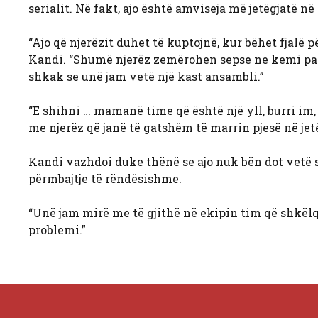
serialit. Në fakt, ajo është amviseja më jetëgjatë në
“Ajo që njerëzit duhet të kuptojnë, kur bëhet fjalë p
Kandi. “Shumë njerëz zemërohen sepse ne kemi pasu
shkak se unë jam vetë një kast ansambli.”
“E shihni … mamanë time që është një yll, burri im, 
me njerëz që janë të gatshëm të marrin pjesë në jet
Kandi vazhdoi duke thënë se ajo nuk bën dot vetë 
përmbajtje të rëndësishme.
“Unë jam mirë me të gjithë në ekipin tim që shkëlqe
problemi.”