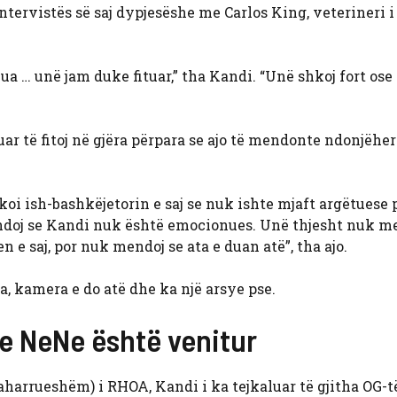
ntervistës së saj dypjesëshe me Carlos King, veterineri i
a … unë jam duke fituar,” tha Kandi. “Unë shkoj fort ose
 të fitoj në gjëra përpara se ajo të mendonte ndonjëher
i ish-bashkëjetorin e saj se nuk ishte mjaft argëtuese p
ndoj se Kandi nuk është emocionues. Unë thjesht nuk m
e saj, por nuk mendoj se ata e duan atë”, tha ajo.
, kamera e do atë dhe ka një arsye pse.
 e NeNe është venitur
aharrueshëm) i RHOA, Kandi i ka tejkaluar të gjitha OG-t