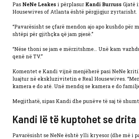
Pas
NeNe Leakes
i përplasur
Kandi Burruss
Gjatë i
Housewives of Atlanta është përgjigjur zyrtarisht.
“Pavarësisht se çfarë mendon ajo apo kushdo për mu
shtëpi për gjithçka që jam pjesë.”
“Nëse thoni se jam e mërzitshme… Unë kam vazhduar
qenë në TV.”
Komentet e Kandi vijnë menjëherë pasi NeNe kritiko
luajtur në ekskluzivitetin e Real Housewives. “Me
kamera e do atë. Unë mendoj se kamera e do familjen 
Megjithatë, sipas Kandi dhe punëve të saj të shumta
Kandi lë të kuptohet se drita
Pavarësisht se NeNe është ylli kryesor (dhe më i p