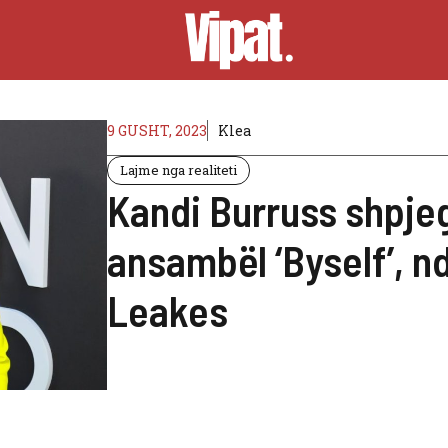
9 GUSHT, 2023
Klea
Lajme nga realiteti
Kandi Burruss shpjeg
ansambël ‘Byself’, 
Leakes