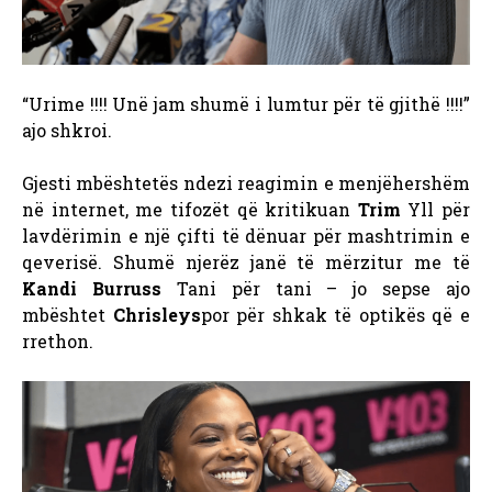
“Urime !!!! Unë jam shumë i lumtur për të gjithë !!!!”
ajo shkroi.
Gjesti mbështetës ndezi reagimin e menjëhershëm
në internet, me tifozët që kritikuan
Trim
Yll për
lavdërimin e një çifti të dënuar për mashtrimin e
qeverisë. Shumë njerëz janë të mërzitur me të
Kandi Burruss
Tani për tani – jo sepse ajo
mbështet
Chrisleys
por për shkak të optikës që e
rrethon.