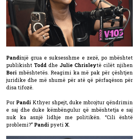
Pandi
një grua e suksesshme e zezë, po mbështet
publikisht
Todd
dhe
Julie Chrisley
të cilët njihen
Bori
mbështetës. Reagimi ka më pak për çështjen
juridike dhe më shumë për atë që përfaqëson për
disa tifozë.
Por
Pandi
Kthyer shpejt, duke mbrojtur qëndrimin
e saj dhe duke këmbëngulur që mbështetja e saj
nuk ka asnjë lidhje me politikën.
“Cili është
problemi?”
Pandi
pyeti
X
.