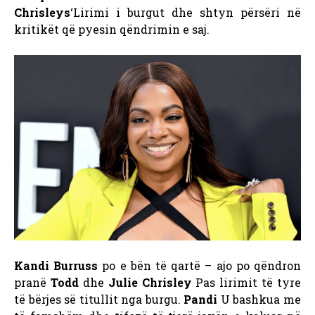
Chrisleys
‘Lirimi i burgut dhe shtyn përsëri në
kritikët që pyesin qëndrimin e saj.
Kandi Burruss
po e bën të qartë – ajo po qëndron
pranë
Todd
dhe
Julie Chrisley
Pas lirimit të tyre
të bërjes së titullit nga burgu.
Pandi
U bashkua me