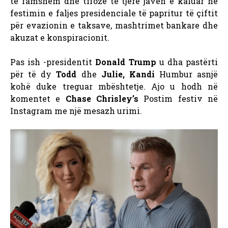
të famshëm dhe tifozë të tjerë javën e kaluar në
festimin e faljes presidenciale të papritur të çiftit
për evazionin e taksave, mashtrimet bankare dhe
akuzat e konspiracionit.
Pas ish -presidentit
Donald Trump
u dha pastërti
për të dy
Todd
dhe
Julie, Kandi
Humbur asnjë
kohë duke treguar mbështetje. Ajo u hodh në
komentet e
Chase Chrisley’s
Postim festiv në
Instagram me një mesazh urimi.