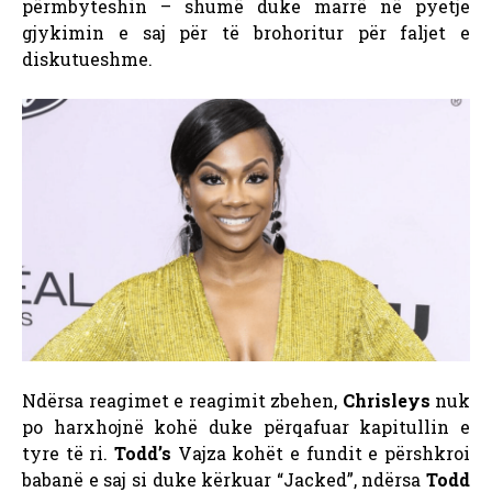
përmbyteshin – shumë duke marrë në pyetje
gjykimin e saj për të brohoritur për faljet e
diskutueshme.
Ndërsa reagimet e reagimit zbehen,
Chrisleys
nuk
po harxhojnë kohë duke përqafuar kapitullin e
tyre të ri.
Todd’s
Vajza kohët e fundit e përshkroi
babanë e saj si duke kërkuar “Jacked”, ndërsa
Todd