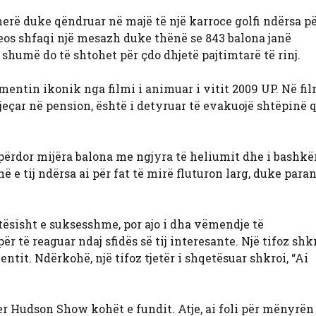
herë duke qëndruar në majë të një karroce golfi ndërsa pë
deos shfaqi një mesazh duke thënë se 843 balona janë
shumë do të shtohet për çdo dhjetë pajtimtarë të rinj.
mentin ikonik nga filmi i animuar i vitit 2009 UP. Në fi
jeçar në pension, është i detyruar të evakuojë shtëpinë q
l përdor mijëra balona me ngjyra të heliumit dhe i bashkë
 e tij ndërsa ai për fat të mirë fluturon larg, duke para
otësisht e suksesshme, por ajo i dha vëmendje të
të reaguar ndaj sfidës së tij interesante. Një tifoz shkr
tit. Ndërkohë, një tifoz tjetër i shqetësuar shkroi, “Ai
er Hudson Show kohët e fundit. Atje, ai foli për mënyrën