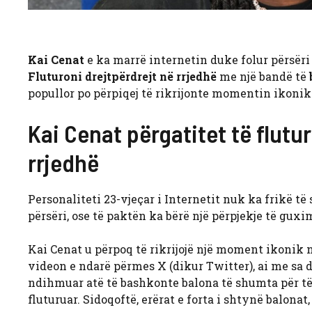
Kai Cenat
e ka marrë internetin duke folur përsëri
Fluturoni drejtpërdrejt në rrjedhë
me një bandë të
popullor po përpiqej të rikrijonte momentin ikonik
Kai Cenat përgatitet të flut
rrjedhë
Personaliteti 23-vjeçar i Internetit nuk ka frikë të s
përsëri, ose të paktën ka bërë një përpjekje të gux
Kai Cenat u përpoq të rikrijojë një moment ikonik n
videon e ndarë përmes X (dikur Twitter), ai me sa du
ndihmuar atë të bashkonte balona të shumta për të.
fluturuar. Sidoqoftë, erërat e forta i shtynë balonat