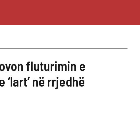
ovon fluturimin e
 ‘lart’ në rrjedhë