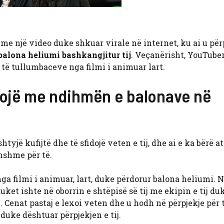
 me një video duke shkuar virale në internet, ku ai u pë
balona heliumi bashkangjitur tij
. Veçanërisht, YouTube
 të tullumbaceve nga filmi i animuar lart.
urojë me ndihmën e balonave në
htyjë kufijtë dhe të sfidojë veten e tij, dhe ai e ka bërë a
imshme për të.
ga filmi i animuar, lart, duke përdorur balona heliumi. 
ket ishte në oborrin e shtëpisë së tij me ekipin e tij du
 Cenat pastaj e lexoi veten dhe u hodh në përpjekje për 
, duke dështuar përpjekjen e tij.