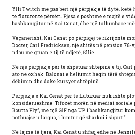
Ylli Twitch më pas bëri një përpjekje të dytë, këtë 
të fluturonte përsëri. Pjesa e poshtme e majtë e vi
bashkangjitur në Kai Cenat, dhe një tullumbace më 
Veçanërisht, Kai Cenat po përpiqej të rikrijonte mo
Docter, Carl Fredricksen, një shitës në pension 78-v
ndau me gruan e tij të ndjerë, Ellie.
Në një përpjekje për të shpëtuar shtëpinë e tij, Car
ato në oxhak. Balonat e heliumit heqin tërë shtëpinë
dëbimin dhe duke kursyer shtëpinë.
Përpjekja e Kai Cenat për të fluturuar nuk ishte pl
konsiderueshme. Tifozët morën në mediat sociale për 
Boutta Fly”, me një GIF nga UP i bashkangjitur komen
pothuajse u largua, i lumtur që zbarkoi i sigurt.”
Në lajme të tjera, Kai Cenat u shfaq edhe në Jennif