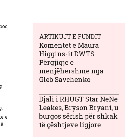
rpoq
r
ARTIKUJT E FUNDIT
Komentet e Maura
Higgins-it DWTS
Përgjigje e
menjëhershme nga
Gleb Savchenko
të
Djali i RHUGT Star NeNe
Leakes, Bryson Bryant, u
Në
burgos sërish për shkak
ke e
të çështjeve ligjore
të