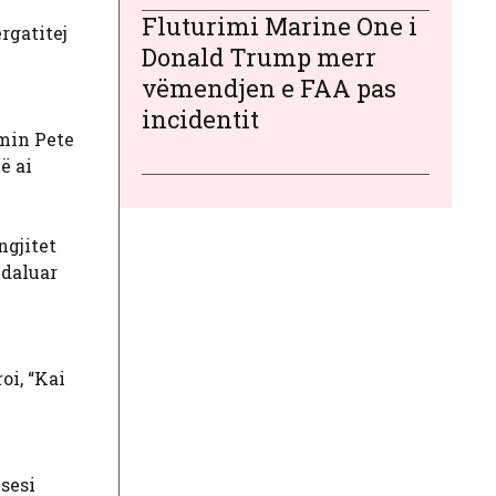
Fluturimi Marine One i
rgatitej
Donald Trump merr
vëmendjen e FAA pas
incidentit
lmin Pete
ë ai
ngjitet
ndaluar
oi, “Kai
 sesi