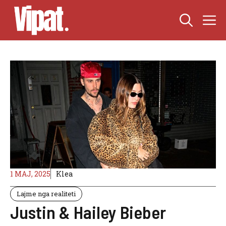
Skip
M
to
content
1 MAJ, 2025
Klea
Lajme nga realiteti
Justin & Hailey Bieber