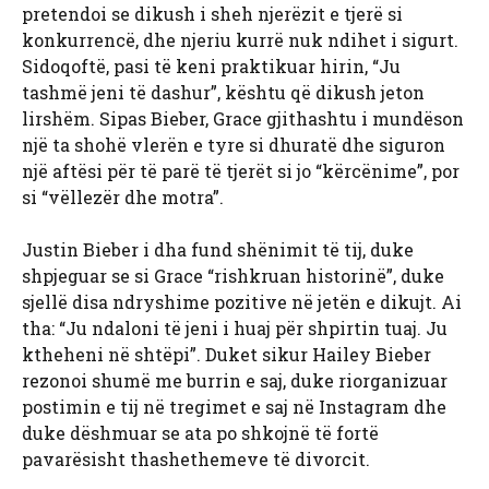
pretendoi se dikush i sheh njerëzit e tjerë si
konkurrencë, dhe njeriu kurrë nuk ndihet i sigurt.
Sidoqoftë, pasi të keni praktikuar hirin, “Ju
tashmë jeni të dashur”, kështu që dikush jeton
lirshëm. Sipas Bieber, Grace gjithashtu i mundëson
një ta shohë vlerën e tyre si dhuratë dhe siguron
një aftësi për të parë të tjerët si jo “kërcënime”, por
si “vëllezër dhe motra”.
Justin Bieber i dha fund shënimit të tij, duke
shpjeguar se si Grace “rishkruan historinë”, duke
sjellë disa ndryshime pozitive në jetën e dikujt. Ai
tha: “Ju ndaloni të jeni i huaj për shpirtin tuaj. Ju
ktheheni në shtëpi”. Duket sikur Hailey Bieber
rezonoi shumë me burrin e saj, duke riorganizuar
postimin e tij në tregimet e saj në Instagram dhe
duke dëshmuar se ata po shkojnë të fortë
pavarësisht thashethemeve të divorcit.