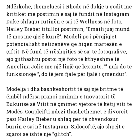
Ndërkohë, themeluesi i Rhode në dukje u godit me
kritikët me postimin e saj të fundit në Instagram.
Duke shfaqur rutinën e saj të Wellness në foto,
Hailey Bieber titulloi postimin, “Emaili juaj mund
të mos më gjejë kurrë”. Modeli po i përgjigjet
potencialisht netizenëve që hiqen martesën e
çiftit. Në fund të rrëshqitjes së saj të fotografive,
ajo gjithashtu postoi një foto të kthyeshme të
Angelina Jolie me një linjë që lexonte, “” nuk do të
funksionojë “, do të jem fjalë për fjalë i çmendur”.
Modelja i dha bashkëshortit të saj një britmë të
ëmbël ndërsa pranoi çmimin e Inovatorit të
Bukurisë së Vitit në çmimet vjetore të këtij viti të
Modës. Coupleifti ndezi thashethemet e divorcit
pasi Hailey Bieber u shfaq për të zhvendosur
burrin e saj në Instagram. Sidoqoftë, ajo shpejt e
sqaroi se ishte një “glitch”.