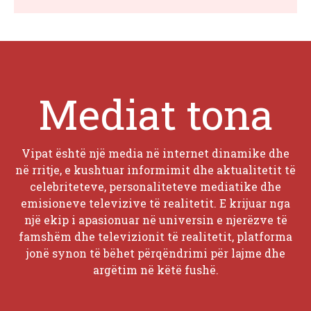
Mediat tona
Vipat është një media në internet dinamike dhe
në rritje, e kushtuar informimit dhe aktualitetit të
celebriteteve, personaliteteve mediatike dhe
emisioneve televizive të realitetit. E krijuar nga
një ekip i apasionuar në universin e njerëzve të
famshëm dhe televizionit të realitetit, platforma
jonë synon të bëhet përqëndrimi për lajme dhe
argëtim në këtë fushë.