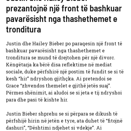
prezantojnë një front të bashkuar
pavarësisht nga thashethemet e
tronditura
Justin dhe Hailey Bieber po paraqesin një front të
bashkuar pavarësisht nga thashethemet e
tronditura se mund të drejtohen për një divorc.
Këngëtarja ka bërë disa reflektime në mediat
sociale, duke përfshirë një postim të fundit se si të
kesh “hir” ndryshon gjithçka. Ai pretendoi se
Grace “zhvendos themelet e gjithë jetës suaj”.
Përmes shënimit, ai aludoi se si jeta e tij ndryshoi
para dhe pasi të kishte hir.
Justin Bieber shprehu se si përpara se dikush të
përfshijë hirin në jetën e tyre, ata duhet të “fitojnë
dashuri”, “Dështimi ndjehet si vdekje”. Ai