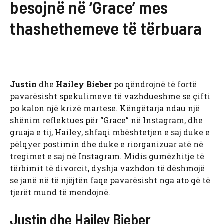
besojnë në ‘Grace’ mes
thashethemeve të tërbuara
Justin
dhe
Hailey Bieber
po qëndrojnë të fortë
pavarësisht spekulimeve të vazhdueshme se çifti
po kalon një krizë martese. Këngëtarja ndau një
shënim reflektues për “Grace” në Instagram, dhe
gruaja e tij, Hailey, shfaqi mbështetjen e saj duke e
pëlqyer postimin dhe duke e riorganizuar atë në
tregimet e saj në Instagram. Midis gumëzhitje të
tërbimit të divorcit, dyshja vazhdon të dëshmojë
se janë në të njëjtën faqe pavarësisht nga ato që të
tjerët mund të mendojnë.
Justin dhe Hailey Bieber