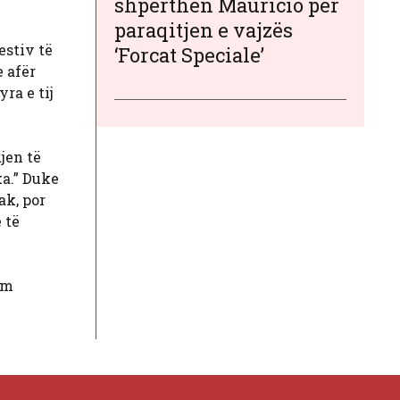
shpërthen Mauricio për
paraqitjen e vajzës
estiv të
‘Forcat Speciale’
e afër
ra e tij
jen të
ka.” Duke
ak, por
 të
im