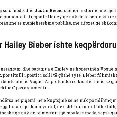
aj solo mode, dhe
Justin Bieber
shënoi historinë me një ti
 po pranonte t’i tregonte Hailey që nuk do ta bënte kurrë 
i reagime të menjëhershme publike, me tifozët që shikon
r Hailey Bieber ishte keqpërdoru
ë Instagram, dhe paraqitja e Hailey në kopertinën Vogue 
, por titulli i postit i solli të gjithë sytë. Bieber fillimish
a bënte atë në Vogue. Ai pretendoi se kishte thënë se gja
pektuar” pas argumentit.
e ndërsa ne piqemi, ne e kuptojmë se ne nuk po ndihmojm
zgjatur atë që duam vërtet, që është intimiteti dhe lidhja
që thashë që nuk do të merrnit një mbulesë mode, sepse qa