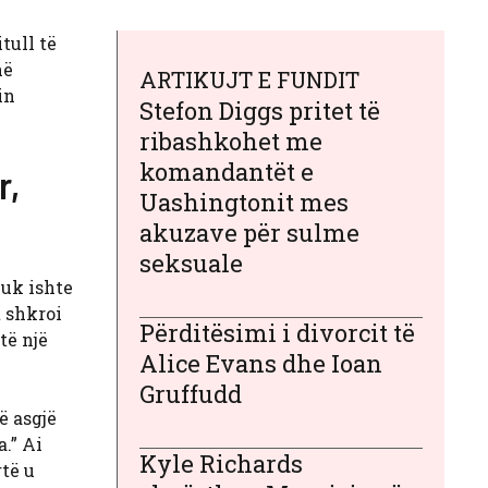
tull të
në
ARTIKUJT E FUNDIT
in
Stefon Diggs pritet të
ribashkohet me
komandantët e
r,
Uashingtonit mes
akuzave për sulme
seksuale
nuk ishte
t shkroi
Përditësimi i divorcit të
të një
Alice Evans dhe Ioan
Gruffudd
ë asgjë
.” Ai
Kyle Richards
rtë u