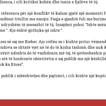
enca, i cili kritikoi kohën dhe tonin e fjalëve të tij.
referenca për një konflikt të kaluar gjatë një momenti f
endësoi titullin me emojis. Faqja e gjashtë foli me burim
të ndryshëm të mesazhit të tij. Insajderi pohoi: “Ishte mëny
e “. Kjo është gjithçka që ishte ”.
es së saj me Bieber. Ajo rrëfeu se i kishte pritur vëmend
Mendova se shtatë vjet në të do të kisha tashmë, dhe nuk 
jerëzit ndoshta do të vazhdonin më tej, të qetësoheshin p
i atë të lundronte identitetin e saj publik me një këshillë
uk ka fitues”.
t publik i mbështetjes dhe pajtimit, i cili kishte një kupt