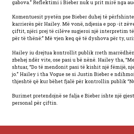
gabova.” Reflektimi i Bieber nuk u prit mirë nga audi
Komentuesit pyetën pse Bieber duhej të përfshinte 
karrierës për Hailey. Më vonë, ndjesia e pop -it zëv
çiftit, njëri prej të cilëve sugjeroi një interpretim 
për të thënë:” Më vjen keq që të dyshova për ty, urim
Hailey iu drejtua kontrollit publik rreth marrëdhëni
zbehej ndër vite, ose pasi u bë nënë. Hailey tha, “
shtuar, “Do të mendonit pasi të kishit një fëmijë, n
jo.” Hailey i tha Vogue se si Justin Bieber e ndihmo
thjeshtë që kur bëhet fjalë për kontrollin publik “N
Burimet pretendojnë se falja e Bieber ishte një gjes
personal për çiftin.