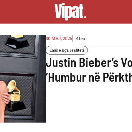
30 MAJ, 2025
Klea
Lajme nga realiteti
Justin Bieber’s V
‘Humbur në Përkth