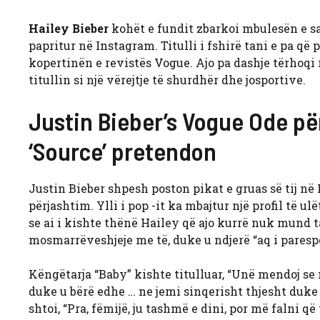
Hailey Bieber
kohët e fundit zbarkoi mbulesën e s
papritur në Instagram. Titulli i fshirë tani e pa që
kopertinën e revistës Vogue. Ajo pa dashje tërhoq
titullin si një vërejtje të shurdhër dhe josportive.
Justin Bieber’s Vogue Ode pë
‘Source’ pretendon
Justin Bieber shpesh poston pikat e gruas së tij n
përjashtim. Ylli i pop -it ka mbajtur një profil të ulët
se ai i kishte thënë Hailey që ajo kurrë nuk mund t
mosmarrëveshjeje me të, duke u ndjerë “aq i pares
Këngëtarja “Baby” kishte titulluar, “Unë mendoj s
duke u bërë edhe … ne jemi sinqerisht thjesht duke 
shtoi, “Pra, fëmijë, ju tashmë e dini, por më falni 