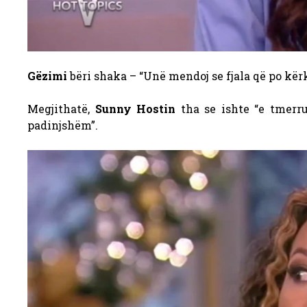
Gëzimi
bëri shaka – “Unë mendoj se fjala që po kërko
Megjithatë,
Sunny Hostin
tha se ishte “e tmerru
padinjshëm”.