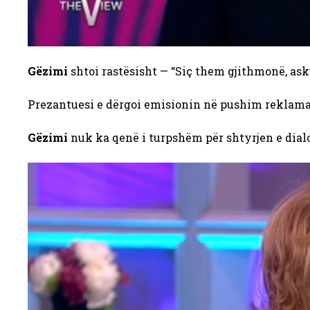
Gëzimi
shtoi rastësisht — “Siç them gjithmonë, asku
Prezantuesi e dërgoi emisionin në pushim reklama
Gëzimi
nuk ka qenë i turpshëm për shtyrjen e dialog