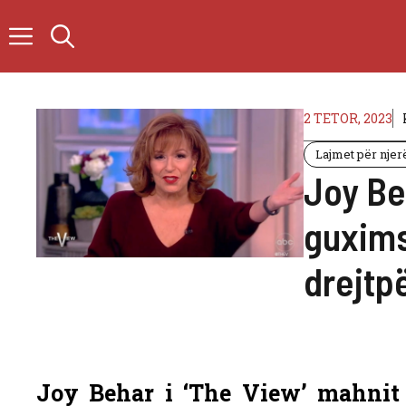
Skip
to
content
2 TETOR, 2023
Lajmet për njer
Joy Beh
guxims
drejtp
Joy Behar i ‘The View’ mahnit 