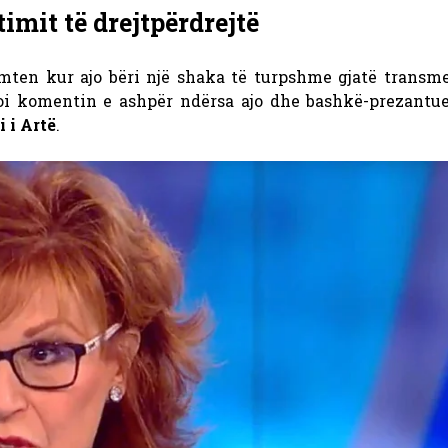
mit të drejtpërdrejtë
mten kur ajo bëri një shaka të turpshme gjatë transme
lloi komentin e ashpër ndërsa ajo dhe bashkë-prezantue
i i Artë
.