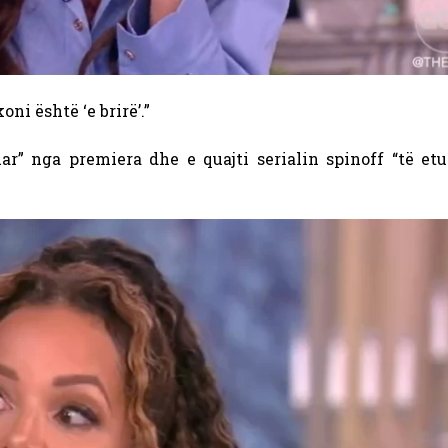
ni është ‘e brirë’.”
ar” nga premiera dhe e quajti serialin spinoff “të etu