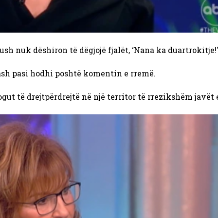
sh nuk dëshiron të dëgjojë fjalët, ‘Nana ka duartrokitje!'
sh pasi hodhi poshtë komentin e rremë.
ut të drejtpërdrejtë në një territor të rrezikshëm javët 