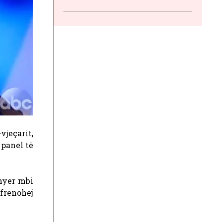
vjeçarit,
panel të
hyer mbi
 frenohej