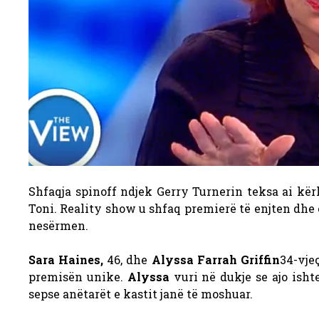
Shfaqja spinoff ndjek Gerry Turnerin teksa ai kër
Toni. Reality show u shfaq premierë të enjten dhe
nesërmen.
Sara Haines,
46, dhe
Alyssa Farrah Griffin
34-vje
premisën unike.
Alyssa
vuri në dukje se ajo isht
sepse anëtarët e kastit janë të moshuar.