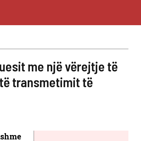
uesit me një vërejtje të
ë transmetimit të
mshme