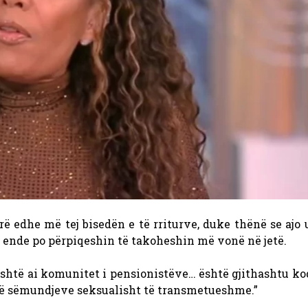
rë edhe më tej bisedën e të rriturve, duke thënë se ajo 
it ende po përpiqeshin të takoheshin më vonë në jetë.
 është ai komunitet i pensionistëve… është gjithashtu ko
 të sëmundjeve seksualisht të transmetueshme.”