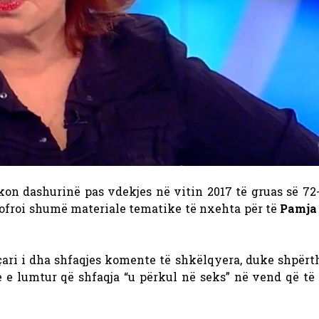
kon dashurinë pas vdekjes në vitin 2017 të gruas së 72-
 ofroi shumë materiale tematike të nxehta për të
Pamja
çari i dha shfaqjes komente të shkëlqyera, duke shpërt
e e lumtur që shfaqja “u përkul në seks” në vend që të