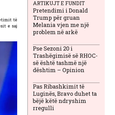
ARTIKUJT E FUNDIT
Pretendimi i Donald
Trump për gruan
timit të
Melania vjen me një
sit e saj
problem në arkë
Pse Sezoni 20 i
Trashëgimisë së RHOC-
së është tashmë një
dështim – Opinion
Pas Ribashkimit të
Luginës, Bravo duhet ta
bëjë këtë ndryshim
rregulli