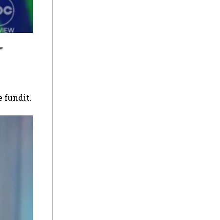
”
e fundit.