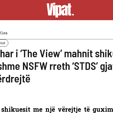
Klea
ëzit
ar i ‘The View’ mahnit shik
hme NSFW rreth ‘STDS’ gjat
ërdrejtë
shikuesit me një vërejtje të guxi