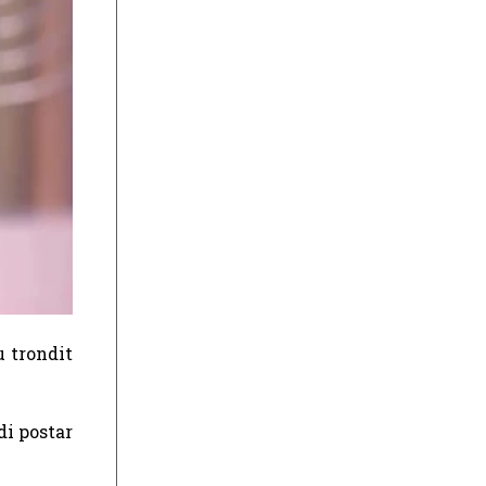
u trondit
di postar