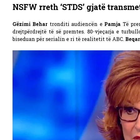
NSFW rreth ‘STDS’ gjatë transmeti
Gëzimi Behar
tronditi audiencën e
Pamja
Të pre
drejtpërdrejtë të së premtes. 80-vjeçarja e turbu
biseduan për serialin e ri të realitetit të ABC.
Beqar