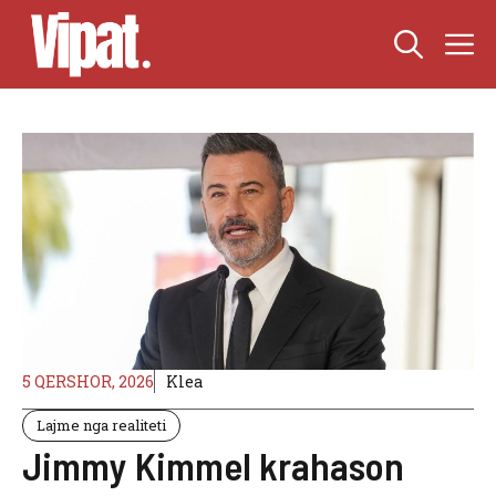
Skip
M
to
content
5 QERSHOR, 2026
Klea
Lajme nga realiteti
Jimmy Kimmel krahason