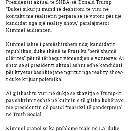
Presidentit aktual të SHBA-së, Donald Trump.
“Duket sikur ju mund të dëshironi të vini në
kontakt me realitetin përpara se të votoni për një
kandidat nga një reality show,” paralajmëroi
Kimmel audiencën.
Kimmel ishte i pamëshirshëm ndaj kandidatit
republikan, duke thënë se Pratt ka “bërë shumë
ulëritës” për të tërhequr vëmendjen e votuesve. Ai
shtoi se si presidenti aktual ashtu edhe kandidati
për kryetar bashkie janë ngritur nga reality show-
t duke krijuar polemika.
Ai gjithashtu vuri në dukje se zbavitja e Trump-it
pas shkrimit është në kulmin e të gjitha kohërave,
me presidentin që postoi “marrëzi të pandërprera”
në Truth Social.
Kimmel pranoi se ka probleme reale në LA, duke