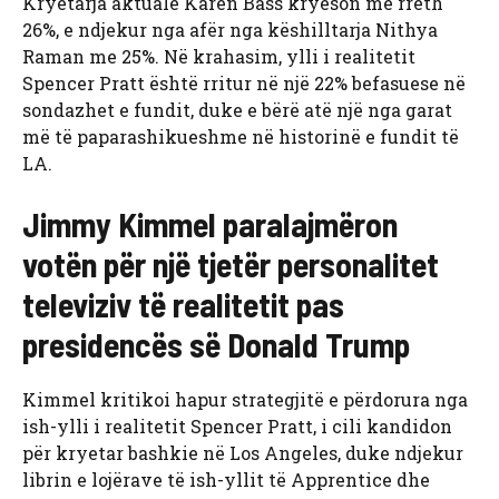
Kryetarja aktuale Karen Bass kryeson me rreth
26%, e ndjekur nga afër nga këshilltarja Nithya
Raman me 25%. Në krahasim, ylli i realitetit
Spencer Pratt është rritur në një 22% befasuese në
sondazhet e fundit, duke e bërë atë një nga garat
më të paparashikueshme në historinë e fundit të
LA.
Jimmy Kimmel paralajmëron
votën për një tjetër personalitet
televiziv të realitetit pas
presidencës së Donald Trump
Kimmel kritikoi hapur strategjitë e përdorura nga
ish-ylli i realitetit Spencer Pratt, i cili kandidon
për kryetar bashkie në Los Angeles, duke ndjekur
librin e lojërave të ish-yllit të Apprentice dhe