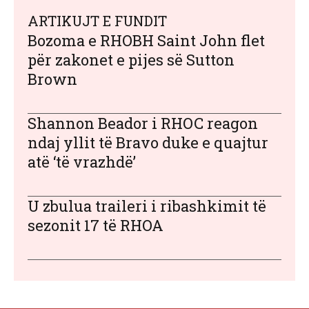
ARTIKUJT E FUNDIT
Bozoma e RHOBH Saint John flet
për zakonet e pijes së Sutton
Brown
Shannon Beador i RHOC reagon
ndaj yllit të Bravo duke e quajtur
atë ‘të vrazhdë’
U zbulua traileri i ribashkimit të
sezonit 17 të RHOA