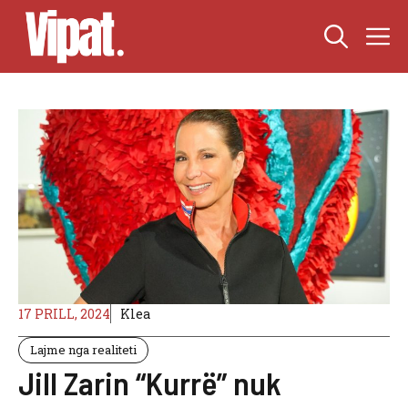
Skip
M
to
content
17 PRILL, 2024
Klea
Lajme nga realiteti
Jill Zarin “Kurrë” nuk