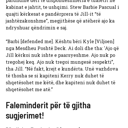
pafundme deri te disponueshmëria e tualetit në
kabinat e jahtit, te ushqimi. Stew Barbie Pascual i
quajti kërkesat e pandërprera të Jill-it “të
jashtëzakonshme”, megjithëse që atëherë ajo ka
ndryshuar qëndrimin e saj.
“Barbi [defended me]. Kështu bëri Kyle [Viljoen]
nga Mesdheu Poshtë Deck. Ai doli dhe tha: 'Ajo që
Jill kërkoi nuk ishte e paarsyeshme. Ajo nuk po
tregohej keq. Ajo nuk tregoi mungesë respekti”,
tha Jill. “Në fakt, krejt e kundërta. Unë vazhdova
të thosha se si kapiteni Kerry nuk duhet të
shqetësohet me këtë, dhe kapiteni nuk duhet të
shqetësohet me atë.”
Faleminderit për të gjitha
sugjerimet!