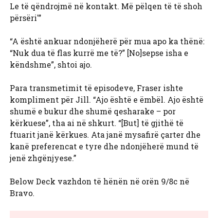
Le të qëndrojmë në kontakt. Më pëlqen të të shoh
përsëri'”
“A është ankuar ndonjëherë për mua apo ka thënë:
“Nuk dua të flas kurrë me të?” [No]sepse isha e
këndshme”, shtoi ajo.
Para transmetimit të episodeve, Fraser ishte
kompliment për Jill. “Ajo është e ëmbël. Ajo është
shumë e bukur dhe shumë qesharake – por
kërkuese”, tha ai në shkurt. “[But] të gjithë të
ftuarit janë kërkues. Ata janë mysafirë çarter dhe
kanë preferencat e tyre dhe ndonjëherë mund të
jenë zhgënjyese.”
Below Deck vazhdon të hënën në orën 9/8c në
Bravo.