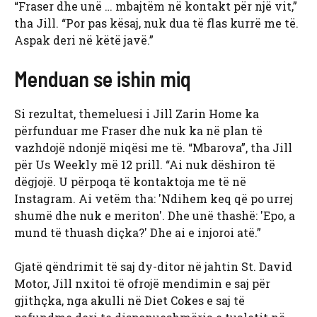
“Fraser dhe unë … mbajtëm në kontakt për një vit,”
tha Jill. “Por pas kësaj, nuk dua të flas kurrë me të.
Aspak deri në këtë javë.”
Menduan se ishin miq
Si rezultat, themeluesi i Jill Zarin Home ka
përfunduar me Fraser dhe nuk ka në plan të
vazhdojë ndonjë miqësi me të. “Mbarova”, tha Jill
për Us Weekly më 12 prill. “Ai nuk dëshiron të
dëgjojë. U përpoqa të kontaktoja me të në
Instagram. Ai vetëm tha: 'Ndihem keq që po urrej
shumë dhe nuk e meriton'. Dhe unë thashë: 'Epo, a
mund të thuash diçka?' Dhe ai e injoroi atë.”
Gjatë qëndrimit të saj dy-ditor në jahtin St. David
Motor, Jill nxitoi të ofrojë mendimin e saj për
gjithçka, nga akulli në Diet Cokes e saj të