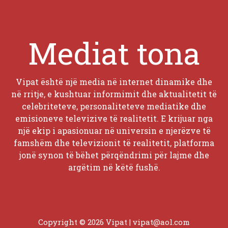
Mediat tona
Vipat është një media në internet dinamike dhe
në rritje, e kushtuar informimit dhe aktualitetit të
celebriteteve, personaliteteve mediatike dhe
emisioneve televizive të realitetit. E krijuar nga
një ekip i apasionuar në universin e njerëzve të
famshëm dhe televizionit të realitetit, platforma
jonë synon të bëhet përqëndrimi për lajme dhe
argëtim në këtë fushë.
Copyright © 2026 Vipat |
vipat@aol.com