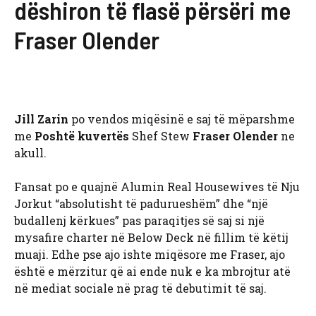
dëshiron të flasë përsëri me
Fraser Olender
Jill Zarin
po vendos miqësinë e saj të mëparshme
me
Poshtë kuvertës
Shef Stew
Fraser Olender
ne
akull.
Fansat po e quajnë Alumin Real Housewives të Nju
Jorkut “absolutisht të padurueshëm” dhe “një
budallenj kërkues” pas paraqitjes së saj si një
mysafire charter në Below Deck në fillim të këtij
muaji. Edhe pse ajo ishte miqësore me Fraser, ajo
është e mërzitur që ai ende nuk e ka mbrojtur atë
në mediat sociale në prag të debutimit të saj.