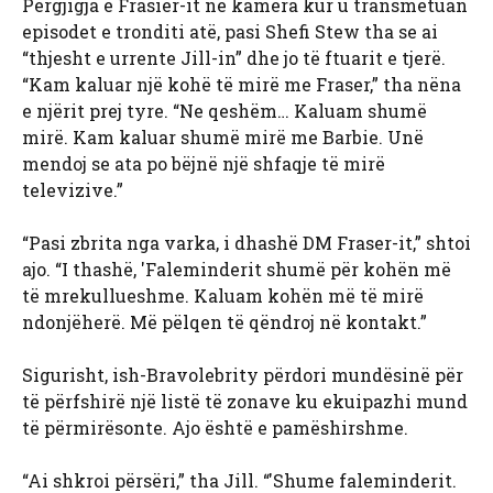
Përgjigja e Frasier-it në kamera kur u transmetuan
episodet e tronditi atë, pasi Shefi Stew tha se ai
“thjesht e urrente Jill-in” dhe jo të ftuarit e tjerë.
“Kam kaluar një kohë të mirë me Fraser,” tha nëna
e njërit prej tyre. “Ne qeshëm… Kaluam shumë
mirë. Kam kaluar shumë mirë me Barbie. Unë
mendoj se ata po bëjnë një shfaqje të mirë
televizive.”
“Pasi zbrita nga varka, i dhashë DM Fraser-it,” shtoi
ajo. “I thashë, 'Faleminderit shumë për kohën më
të mrekullueshme. Kaluam kohën më të mirë
ndonjëherë. Më pëlqen të qëndroj në kontakt.”
Sigurisht, ish-Bravolebrity përdori mundësinë për
të përfshirë një listë të zonave ku ekuipazhi mund
të përmirësonte. Ajo është e pamëshirshme.
“Ai shkroi përsëri,” tha Jill. “'Shume faleminderit.