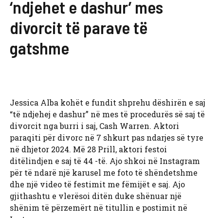
‘ndjehet e dashur’ mes
divorcit të parave të
gatshme
Jessica Alba kohët e fundit shprehu dëshirën e saj
“të ndjehej e dashur” në mes të procedurës së saj të
divorcit nga burri i saj, Cash Warren. Aktori
paraqiti për divorc në 7 shkurt pas ndarjes së tyre
në dhjetor 2024. Më 28 Prill, aktori festoi
ditëlindjen e saj të 44 -të. Ajo shkoi në Instagram
për të ndarë një karusel me foto të shëndetshme
dhe një video të festimit me fëmijët e saj. Ajo
gjithashtu e vlerësoi ditën duke shënuar një
shënim të përzemërt në titullin e postimit në