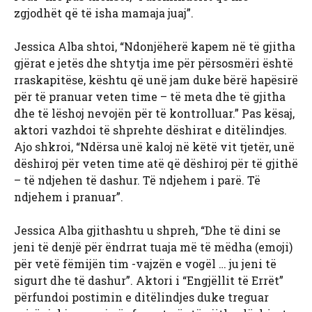
zgjodhët që të isha mamaja juaj”.
Jessica Alba shtoi, “Ndonjëherë kapem në të gjitha
gjërat e jetës dhe shtytja ime për përsosmëri është
rraskapitëse, kështu që unë jam duke bërë hapësirë
​​për të pranuar veten time – të meta dhe të gjitha
dhe të lëshoj nevojën për të kontrolluar.” Pas kësaj,
aktori vazhdoi të shprehte dëshirat e ditëlindjes.
Ajo shkroi, “Ndërsa unë kaloj në këtë vit tjetër, unë
dëshiroj për veten time atë që dëshiroj për të gjithë
– të ndjehen të dashur. Të ndjehem i parë. Të
ndjehem i pranuar”.
Jessica Alba gjithashtu u shpreh, “Dhe të dini se
jeni të denjë për ëndrrat tuaja më të mëdha (emoji)
për vetë fëmijën tim -vajzën e vogël … ju jeni të
sigurt dhe të dashur”. Aktori i “Engjëllit të Errët”
përfundoi postimin e ditëlindjes duke treguar