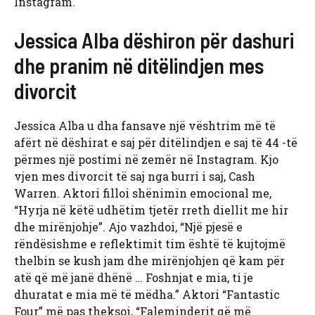
Instagram.
Jessica Alba dëshiron për dashuri
dhe pranim në ditëlindjen mes
divorcit
Jessica Alba u dha fansave një vështrim më të
afërt në dëshirat e saj për ditëlindjen e saj të 44 -të
përmes një postimi në zemër në Instagram. Kjo
vjen mes divorcit të saj nga burri i saj, Cash
Warren. Aktori filloi shënimin emocional me,
“Hyrja në këtë udhëtim tjetër rreth diellit me hir
dhe mirënjohje”. Ajo vazhdoi, “Një pjesë e
rëndësishme e reflektimit tim është të kujtojmë
thelbin se kush jam dhe mirënjohjen që kam për
atë që më janë dhënë … Foshnjat e mia, ti je
dhuratat e mia më të mëdha.” Aktori “Fantastic
Four” më pas theksoi, “Faleminderit që më