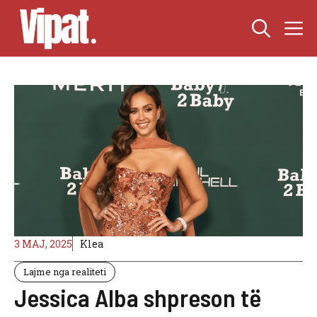
Skip
M
to
content
3 MAJ, 2025
Klea
Lajme nga realiteti
Jessica Alba shpreson të