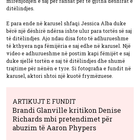
mirënjohjen e saj për fansat për të gjitha dëshirat e
ditëlindjes.
E para ende në karusel shfaqi Jessica Alba duke
bërë një dëshirë ndërsa ishte ulur para tortës së saj
të ditëlindjes. Ajo ndau disa foto të adhurueshme
të kthyera nga fëmijëria e saj edhe në karusel. Një
video e adhurueshme në postim kapi fëmijët e saj
duke sjellë tortën e saj të ditëlindjes dhe shumë
trajtime për nënën e tyre. Si fotografia e fundit në
karusel, aktori shtoi një kuotë frymëzuese.
ARTIKUJT E FUNDIT
Brandi Glanville kritikon Denise
Richards mbi pretendimet për
abuzim të Aaron Phypers