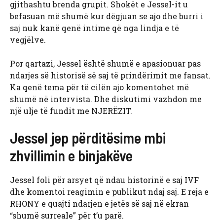
gjithashtu brenda grupit. Shokët e Jessel-it u
befasuan më shumë kur dëgjuan se ajo dhe burri i
saj nuk kanë qenë intime që nga lindja e të
vegjëlve.
Por qartazi, Jessel është shumë e apasionuar pas
ndarjes së historisë së saj të prindërimit me fansat.
Ka qenë tema për të cilën ajo komentohet më
shumë në intervista. Dhe diskutimi vazhdon me
një ulje të fundit me NJERËZIT.
Jessel jep përditësime mbi
zhvillimin e binjakëve
Jessel foli për arsyet që ndau historinë e saj IVF
dhe komentoi reagimin e publikut ndaj saj. E reja e
RHONY e quajti ndarjen e jetës së saj në ekran
“shumë surreale” për t’u parë.