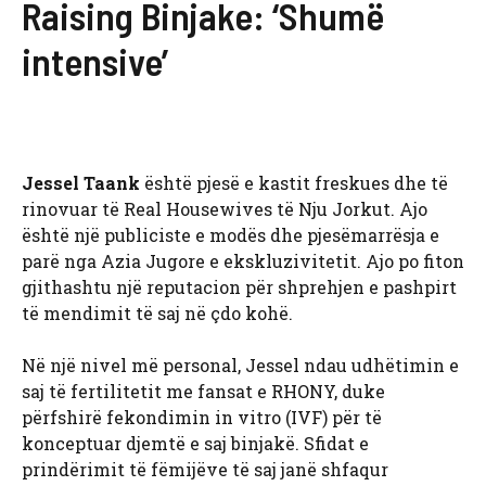
Raising Binjake: ‘Shumë
intensive’
Jessel Taank
është pjesë e kastit freskues dhe të
rinovuar të Real Housewives të Nju Jorkut. Ajo
është një publiciste e modës dhe pjesëmarrësja e
parë nga Azia Jugore e ekskluzivitetit. Ajo po fiton
gjithashtu një reputacion për shprehjen e pashpirt
të mendimit të saj në çdo kohë.
Në një nivel më personal, Jessel ndau udhëtimin e
saj të fertilitetit me fansat e RHONY, duke
përfshirë fekondimin in vitro (IVF) për të
konceptuar djemtë e saj binjakë. Sfidat e
prindërimit të fëmijëve të saj janë shfaqur