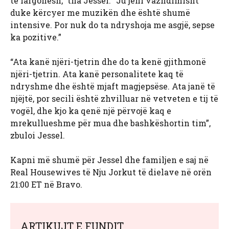
të largohesh,” tha Jessel. “Ju jeni vazhdimisht
duke kërcyer me muzikën dhe është shumë
intensive. Por nuk do ta ndryshoja me asgjë, sepse
ka pozitive.”
“Ata kanë njëri-tjetrin dhe do ta kenë gjithmonë
njëri-tjetrin. Ata kanë personalitete kaq të
ndryshme dhe është mjaft magjepsëse. Ata janë të
njëjtë, por secili është zhvilluar në vetveten e tij të
vogël, dhe kjo ka qenë një përvojë kaq e
mrekullueshme për mua dhe bashkëshortin tim”,
zbuloi Jessel.
Kapni më shumë për Jessel dhe familjen e saj në
Real Housewives të Nju Jorkut të dielave në orën
21:00 ET në Bravo.
ARTIKUJT E FUNDIT