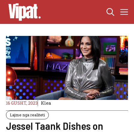
Skip
M
to
content
16 GUSHT, 2023
Klea
Lajme nga realiteti
Jessel Taank Dishes on