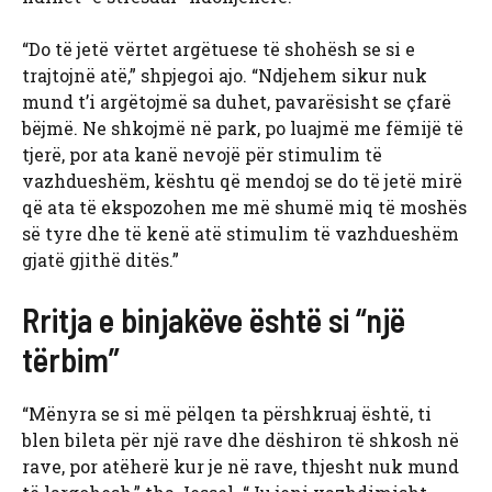
“Do të jetë vërtet argëtuese të shohësh se si e
trajtojnë atë,” shpjegoi ajo. “Ndjehem sikur nuk
mund t’i argëtojmë sa duhet, pavarësisht se çfarë
bëjmë. Ne shkojmë në park, po luajmë me fëmijë të
tjerë, por ata kanë nevojë për stimulim të
vazhdueshëm, kështu që mendoj se do të jetë mirë
që ata të ekspozohen me më shumë miq të moshës
së tyre dhe të kenë atë stimulim të vazhdueshëm
gjatë gjithë ditës.”
Rritja e binjakëve është si “një
tërbim”
“Mënyra se si më pëlqen ta përshkruaj është, ti
blen bileta për një rave dhe dëshiron të shkosh në
rave, por atëherë kur je në rave, thjesht nuk mund