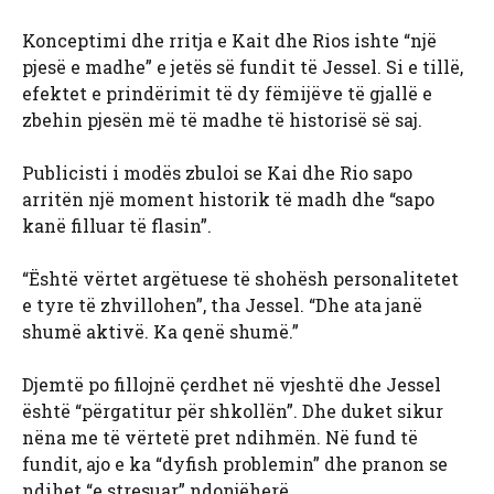
Konceptimi dhe rritja e Kait dhe Rios ishte “një
pjesë e madhe” e jetës së fundit të Jessel. Si e tillë,
efektet e prindërimit të dy fëmijëve të gjallë e
zbehin pjesën më të madhe të historisë së saj.
Publicisti i modës zbuloi se Kai dhe Rio sapo
arritën një moment historik të madh dhe “sapo
kanë filluar të flasin”.
“Është vërtet argëtuese të shohësh personalitetet
e tyre të zhvillohen”, tha Jessel. “Dhe ata janë
shumë aktivë. Ka qenë shumë.”
Djemtë po fillojnë çerdhet në vjeshtë dhe Jessel
është “përgatitur për shkollën”. Dhe duket sikur
nëna me të vërtetë pret ndihmën. Në fund të
fundit, ajo e ka “dyfish problemin” dhe pranon se
ndihet “e stresuar” ndonjëherë.