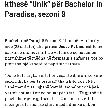
kthesë “Unik” për Bachelor in
Paradise, sezoni 9
Bachelor në Parajsë
Sezoni 9 fillon për vetëm dy
javë (28 shtator) dhe pritësi
Jesse Palmer
është në
qarkun e promovimit. Jo vetëm që po ngacmon
ndryshime të mëdha në formatin e shfaqjes, por po
premton një kthesë të papritur përpara.
“Do të ketë diçka vërtet të veçantë dhe unike këtë
sezon, diçka për të festuar,” tha ish-lojtari i NFL.
“Unë mendoj se i gjithë kombi Bachelor do të jetë
vërtet, shumë i emocionuar për këtë … Të gjithë në
plazh do të jenë gjithashtu … Unë me të vërtetë
mezi pres të shoh se çfarë ndodh dhe ku shkon