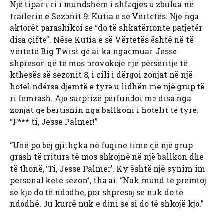
Një tipar i ri i mundshëm i shfaqjes u zbulua në
trailerin e Sezonit 9: Kutia e së Vërtetës. Një nga
aktorët parashikoi se “do të shkatërronte patjetër
disa çifte”. Nëse Kutia e së Vërtetës është në të
vërtetë Big Twist që ai ka ngacmuar, Jesse
shpreson që të mos provokojë një përsëritje të
kthesës së sezonit 8, i cili i dërgoi zonjat në një
hotel ndërsa djemtë e tyre u lidhën me një grup të
ri femrash. Ajo surprizë përfundoi me disa nga
zonjat që bërtisnin nga ballkoni i hotelit të tyre,
“F*** ti, Jesse Palmer!”
“Unë po bëj gjithçka në fuqinë time që një grup
grash të rritura të mos shkojnë në një ballkon dhe
të thonë, ‘Ti, Jesse Palmer’. Ky është një synim im
personal këtë sezon”, tha ai. “Nuk mund të premtoj
se kjo do të ndodhë, por shpresoj se nuk do të
ndodhë. Ju kurrë nuk e dini se si do të shkojë kjo.”