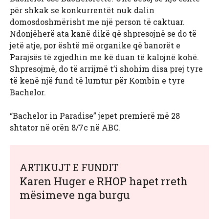
për shkak se konkurrentët nuk dalin
domosdoshmërisht me një person të caktuar.
Ndonjëherë ata kanë dikë që shpresojnë se do të
jetë atje, por është më organike që banorët e
Parajsës të zgjedhin me kë duan të kalojnë kohë.
Shpresojmë, do të arrijmë t’i shohim disa prej tyre
të kenë një fund të lumtur për Kombin e tyre
Bachelor.
“Bachelor in Paradise” jepet premierë më 28
shtator në orën 8/7c në ABC.
ARTIKUJT E FUNDIT
Karen Huger e RHOP hapet rreth
mësimeve nga burgu