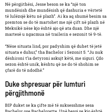
Në përgjithësi, Jesse beson se ka “një ton
mundësish dhe mundësish që dashuria e vërtetë
të lulëzojë këtu në plazh”. Ai ka aq shumë besim sa
premton se do të martohet me një çift në plazh në
Meksikë nëse kjo është ajo që ata duan. Dhe një
martesë u ngacmua në trailerin e sezonit të 9-të.
“Nëse situata lind, por padyshim që duhet të jetë
situata e duhur,” tha Bachelor i Sezonit 5. “Ju nuk
dëshironi t’ia detyroni askujt këtë, me siguri. Çdo
sezon është unik, kështu që ne do të shohim se
çfarë do të ndodhë.”
Duke shpresuar për lumturi
përgjithmonë
BIP duket se ka çifte më të suksesshme sesa
Bachelor ose Bachelorette. Unë besoj se kjo është