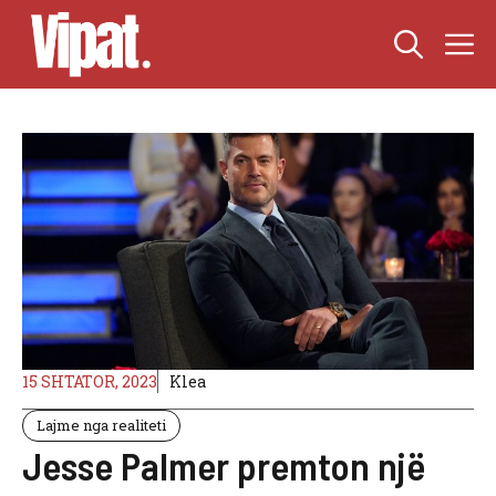
Skip
M
to
content
15 SHTATOR, 2023
Klea
Lajme nga realiteti
Jesse Palmer premton një