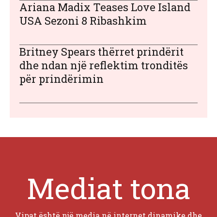
Ariana Madix Teases Love Island
USA Sezoni 8 Ribashkim
Britney Spears thërret prindërit
dhe ndan një reflektim tronditës
për prindërimin
Mediat tona
Vipat është një media në internet dinamike dhe