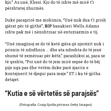
kjo.” As unë, Xhesi. Kjo do të ishte më mirë t’i
përshtatej zhurmës.
Duke paraprirë me mohimin, “Unë nuk dua t’i prish
gjërat për të gjithë”,
BIP
banakieri Wells Adams
ishte pak më i nënshtruar në entuziazmin e tij.
“Unë imagjinoj se do të ketë gjëra që njerëzit nuk i
prisnin të ndodhnin … dhe ata ndoshta do të jenë
shumë të zemëruar për këtë,” parashikoi ai, para se
të qeshte, “Por unë do të jem mirë sepse do të bëj
pije nga pas dhe vetëm duke parë zjarrin e
kontejnerit të djegur para meje.” ET i ka të gjitha
detajet.
“Kutia e së vërtetës së parajsës”
(Fotografia: Craig Sjodin përmes Getty Images)