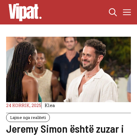
Skip
M
to
content
24 KORRIK, 2025
Klea
Lajme nga realiteti
Jeremy Simon është zuzar i