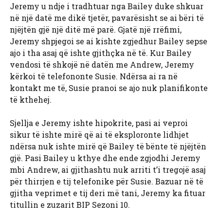
Jeremy u ndje i tradhtuar nga Bailey duke shkuar
në një datë me dikë tjetër, pavarësisht se ai bëri të
njëjtën gjë një ditë më parë. Gjatë një rrëfimi,
Jeremy shpjegoi se ai kishte zgjedhur Bailey sepse
ajo i tha asaj që ishte gjithçka në të. Kur Bailey
vendosi të shkojë në datën me Andrew, Jeremy
kërkoi të telefononte Susie. Ndërsa ai ra në
kontakt me të, Susie pranoi se ajo nuk planifikonte
të kthehej.
Sjellja e Jeremy ishte hipokrite, pasi ai veproi
sikur të ishte mirë që ai të eksploronte lidhjet
ndërsa nuk ishte mirë që Bailey të bënte të njëjtën
gjë. Pasi Bailey u kthye dhe ende zgjodhi Jeremy
mbi Andrew, ai gjithashtu nuk arriti t’i tregojë asaj
për thirrjen e tij telefonike për Susie. Bazuar në të
gjitha veprimet e tij deri më tani, Jeremy ka fituar
titullin e zuzarit BIP Sezoni 10.