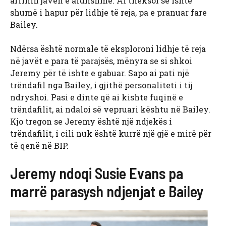
arrinin javën e ardhshme. Ai theksoi se ishte
shumë i hapur për lidhje të reja, pa e pranuar fare
Bailey.
Ndërsa është normale të eksploroni lidhje të reja
në javët e para të parajsës, mënyra se si shkoi
Jeremy për të ishte e gabuar. Sapo ai pati një
trëndafil nga Bailey, i gjithë personaliteti i tij
ndryshoi. Pasi e dinte që ai kishte fuqinë e
trëndafilit, ai ndaloi së vepruari kështu në Bailey.
Kjo tregon se Jeremy është një ndjekës i
trëndafilit, i cili nuk është kurrë një gjë e mirë për
të qenë në BIP.
Jeremy ndoqi Susie Evans pa
marrë parasysh ndjenjat e Bailey