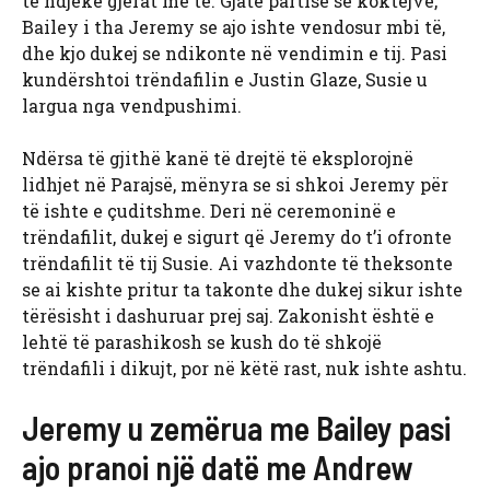
të ndjekë gjërat me të. Gjatë partisë së koktejve,
Bailey i tha Jeremy se ajo ishte vendosur mbi të,
dhe kjo dukej se ndikonte në vendimin e tij. Pasi
kundërshtoi trëndafilin e Justin Glaze, Susie u
largua nga vendpushimi.
Ndërsa të gjithë kanë të drejtë të eksplorojnë
lidhjet në Parajsë, mënyra se si shkoi Jeremy për
të ishte e çuditshme. Deri në ceremoninë e
trëndafilit, dukej e sigurt që Jeremy do t’i ofronte
trëndafilit të tij Susie. Ai vazhdonte të theksonte
se ai kishte pritur ta takonte dhe dukej sikur ishte
tërësisht i dashuruar prej saj. Zakonisht është e
lehtë të parashikosh se kush do të shkojë
trëndafili i dikujt, por në këtë rast, nuk ishte ashtu.
Jeremy u zemërua me Bailey pasi
ajo pranoi një datë me Andrew