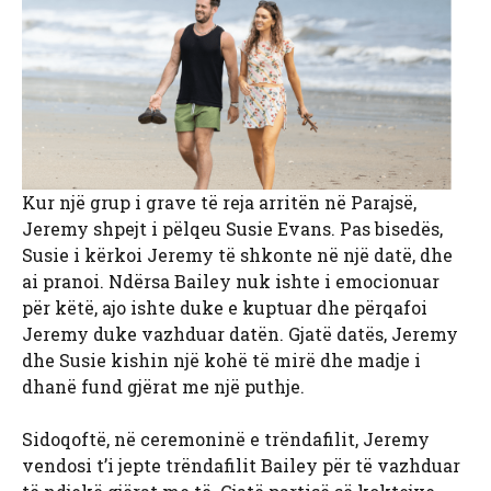
Kur një grup i grave të reja arritën në Parajsë,
Jeremy shpejt i pëlqeu Susie Evans. Pas bisedës,
Susie i kërkoi Jeremy të shkonte në një datë, dhe
ai pranoi. Ndërsa Bailey nuk ishte i emocionuar
për këtë, ajo ishte duke e kuptuar dhe përqafoi
Jeremy duke vazhduar datën. Gjatë datës, Jeremy
dhe Susie kishin një kohë të mirë dhe madje i
dhanë fund gjërat me një puthje.
Sidoqoftë, në ceremoninë e trëndafilit, Jeremy
vendosi t’i jepte trëndafilit Bailey për të vazhduar