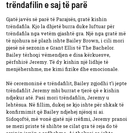
trëndafilin e saj të parë
Gjatë javës së parë të Parajsës, gratë kishin
trëndafila. Kjo la dhjetë burra duke luftuar për
trëndafila nga vetëm gjashtë gra. Një nga gratë më
të njohura në plazh ishte Bailey Brown, i cili mori
pjesë në sezonin e Grant Ellis të The Bachelor.
Bailey tërhoqi vëmendjen e disa kërkuesve,
përfshirë Jeremy. Të dy kishin një lidhje të
menjëhershme, me kimi fizike dhe emocionale.
Në ceremoninë e trëndafilit, Bailey zgjodhi t’i jepte
trëndafilit Jeremy mbi burrat e tjerë që e kishin
ndjekur atë. Pasi mori trëndafilin, Jeremy u
lehtësua. Në fillim, dukej se kjo ishte për shkak të
konfirmimit që Bailey ndjehej njësoj si ai.
Sidoqoftë, më vonë gjatë një rrëfimi, Jeremy pranoi
se mezi priste të shihte se cilat gra të reja do të