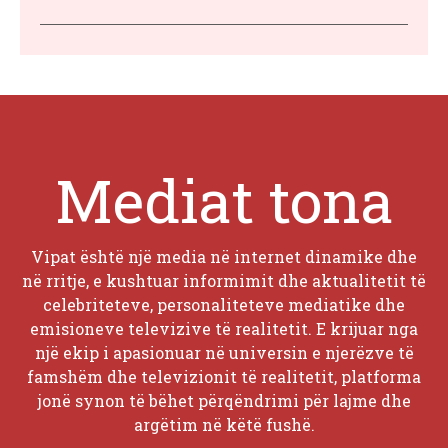
Mediat tona
Vipat është një media në internet dinamike dhe
në rritje, e kushtuar informimit dhe aktualitetit të
celebriteteve, personaliteteve mediatike dhe
emisioneve televizive të realitetit. E krijuar nga
një ekip i apasionuar në universin e njerëzve të
famshëm dhe televizionit të realitetit, platforma
jonë synon të bëhet përqëndrimi për lajme dhe
argëtim në këtë fushë.