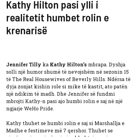
Kathy Hilton pasi ylli i
realitetit humbet rolin e
krenarisë
Jennifer Tilly
ka
Kathy Hilton’s
mbrapa. Dyshja
solli një humor shumë të nevojshëm në sezonin 15
të The Real Housewives of Beverly Hills. Ndërsa të
dyja zonjat kishin role si mike të kastit, ato patën
një ndikim të madh. Dhe Jennifer së fundmi
mbrojti Kathy-n pasi ajo humbi rolin e saj në një
ngjarje WeHo Pride.
Kathy thuhet se humbi rolin e saj si Marshallja e
Madhe e festimeve më 7 qershor. Thuhet se