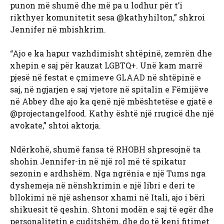
punon më shumë dhe më pa u lodhur për t’i
rikthyer komunitetit sesa @kathyhilton,” shkroi
Jennifer në mbishkrim.
“Ajo e ka hapur vazhdimisht shtëpinë, zemrën dhe
xhepin e saj për kauzat LGBTQ+. Unë kam marrë
pjesë në festat e çmimeve GLAAD në shtëpinë e
saj, në ngjarjen e saj vjetore në spitalin e Fëmijëve
në Abbey dhe ajo ka qenë një mbështetëse e gjatë e
@projectangelfood. Kathy është një rrugicë dhe një
avokate,” shtoi aktorja.
Ndërkohë, shumë fansa të RHOBH shpresojnë ta
shohin Jennifer-in në një rol më të spikatur
sezonin e ardhshëm. Nga ngrënia e një Tums nga
dyshemeja në nënshkrimin e një libri e deri te
bllokimi në një ashensor xhami në Itali, ajo i bëri
shikuesit të qeshin. Shtoni modën e saj të egër dhe
personalitetin e çuditshëm, dhe do të keni fitimet