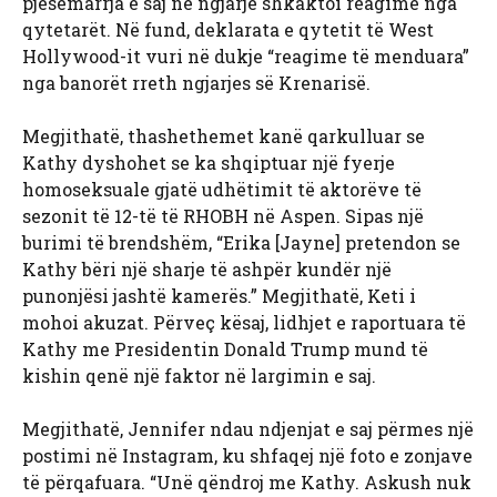
pjesëmarrja e saj në ngjarje shkaktoi reagime nga
qytetarët. Në fund, deklarata e qytetit të West
Hollywood-it vuri në dukje “reagime të menduara”
nga banorët rreth ngjarjes së Krenarisë.
Megjithatë, thashethemet kanë qarkulluar se
Kathy dyshohet se ka shqiptuar një fyerje
homoseksuale gjatë udhëtimit të aktorëve të
sezonit të 12-të të RHOBH në Aspen. Sipas një
burimi të brendshëm, “Erika [Jayne] pretendon se
Kathy bëri një sharje të ashpër kundër një
punonjësi jashtë kamerës.” Megjithatë, Keti i
mohoi akuzat. Përveç kësaj, lidhjet e raportuara të
Kathy me Presidentin Donald Trump mund të
kishin qenë një faktor në largimin e saj.
Megjithatë, Jennifer ndau ndjenjat e saj përmes një
postimi në Instagram, ku shfaqej një foto e zonjave
të përqafuara. “Unë qëndroj me Kathy. Askush nuk