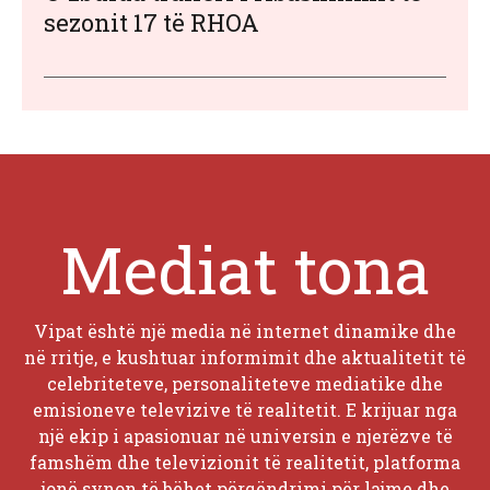
sezonit 17 të RHOA
Mediat tona
Vipat është një media në internet dinamike dhe
në rritje, e kushtuar informimit dhe aktualitetit të
celebriteteve, personaliteteve mediatike dhe
emisioneve televizive të realitetit. E krijuar nga
një ekip i apasionuar në universin e njerëzve të
famshëm dhe televizionit të realitetit, platforma
jonë synon të bëhet përqëndrimi për lajme dhe