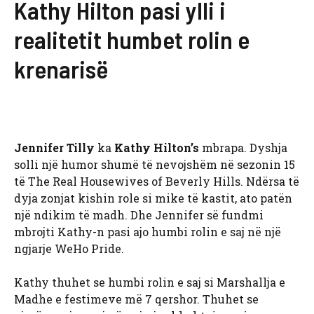
Kathy Hilton pasi ylli i
realitetit humbet rolin e
krenarisë
Jennifer Tilly
ka
Kathy Hilton’s
mbrapa. Dyshja
solli një humor shumë të nevojshëm në sezonin 15
të The Real Housewives of Beverly Hills. Ndërsa të
dyja zonjat kishin role si mike të kastit, ato patën
një ndikim të madh. Dhe Jennifer së fundmi
mbrojti Kathy-n pasi ajo humbi rolin e saj në një
ngjarje WeHo Pride.
Kathy thuhet se humbi rolin e saj si Marshallja e
Madhe e festimeve më 7 qershor. Thuhet se