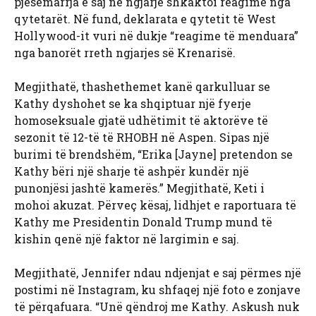
pjesëmarrja e saj në ngjarje shkaktoi reagime nga
qytetarët. Në fund, deklarata e qytetit të West
Hollywood-it vuri në dukje “reagime të menduara”
nga banorët rreth ngjarjes së Krenarisë.
Megjithatë, thashethemet kanë qarkulluar se
Kathy dyshohet se ka shqiptuar një fyerje
homoseksuale gjatë udhëtimit të aktorëve të
sezonit të 12-të të RHOBH në Aspen. Sipas një
burimi të brendshëm, “Erika [Jayne] pretendon se
Kathy bëri një sharje të ashpër kundër një
punonjësi jashtë kamerës.” Megjithatë, Keti i
mohoi akuzat. Përveç kësaj, lidhjet e raportuara të
Kathy me Presidentin Donald Trump mund të
kishin qenë një faktor në largimin e saj.
Megjithatë, Jennifer ndau ndjenjat e saj përmes një
postimi në Instagram, ku shfaqej një foto e zonjave
të përqafuara. “Unë qëndroj me Kathy. Askush nuk