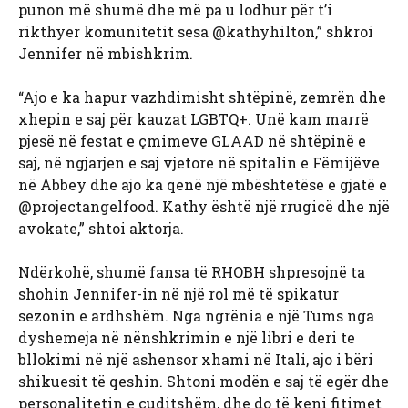
punon më shumë dhe më pa u lodhur për t’i
rikthyer komunitetit sesa @kathyhilton,” shkroi
Jennifer në mbishkrim.
“Ajo e ka hapur vazhdimisht shtëpinë, zemrën dhe
xhepin e saj për kauzat LGBTQ+. Unë kam marrë
pjesë në festat e çmimeve GLAAD në shtëpinë e
saj, në ngjarjen e saj vjetore në spitalin e Fëmijëve
në Abbey dhe ajo ka qenë një mbështetëse e gjatë e
@projectangelfood. Kathy është një rrugicë dhe një
avokate,” shtoi aktorja.
Ndërkohë, shumë fansa të RHOBH shpresojnë ta
shohin Jennifer-in në një rol më të spikatur
sezonin e ardhshëm. Nga ngrënia e një Tums nga
dyshemeja në nënshkrimin e një libri e deri te
bllokimi në një ashensor xhami në Itali, ajo i bëri
shikuesit të qeshin. Shtoni modën e saj të egër dhe
personalitetin e çuditshëm, dhe do të keni fitimet