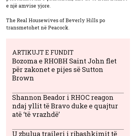
e një amvise yjore.
The Real Housewives of Beverly Hills po
transmetohet në Peacock.
ARTIKUJT E FUNDIT
Bozoma e RHOBH Saint John flet
për zakonet e pijes së Sutton
Brown
Shannon Beador i RHOC reagon
ndaj yllit të Bravo duke e quajtur
atë ‘të vrazhdë’
U zbulua traileri i ribashkimit të