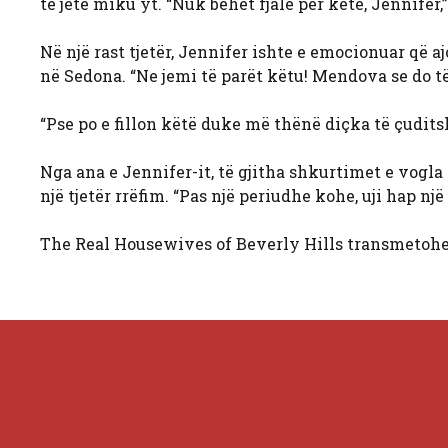
të jetë miku yt. “Nuk bëhet fjalë për këtë, Jennifer
Në një rast tjetër, Jennifer ishte e emocionuar që 
në Sedona. “Ne jemi të parët këtu! Mendova se do të i
“Pse po e fillon këtë duke më thënë diçka të çudits
Nga ana e Jennifer-it, të gjitha shkurtimet e vogla p
një tjetër rrëfim. “Pas një periudhe kohe, uji hap një
The Real Housewives of Beverly Hills transmetohet