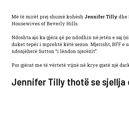
Më të mirët prej shumë kohësh
Jennifer Tilly
dhe
Housewives of Beverly Hills.
Ndoshta ajo ka gjëra që po ndodhin në jetën e saj (s
duket tepër i mprehtë këtë sezon. Mjerisht, BFF e 
ndonjëherë Sutton “i lëndon njerëzit”.
Por gjërat me të vërtetë vijnë në krye gjatë një da
Jennifer Tilly thotë se sjellj