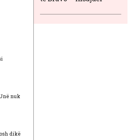
si
 “Unë nuk
rosh dikë