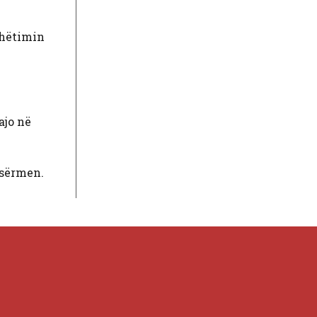
udhëtimin
ajo në
esërmen.