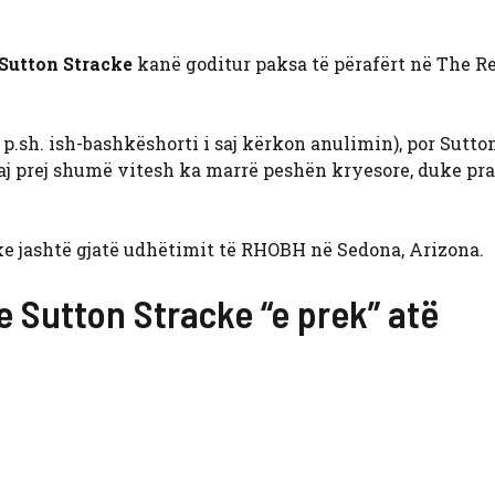
Sutton Stracke
kanë goditur paksa të përafërt në The R
i p.sh. ish-bashkëshorti i saj kërkon anulimin), por Sutto
saj prej shumë vitesh ka marrë peshën kryesore, duke pr
rke jashtë gjatë udhëtimit të RHOBH në Sedona, Arizona.
a e Sutton Stracke “e prek” atë