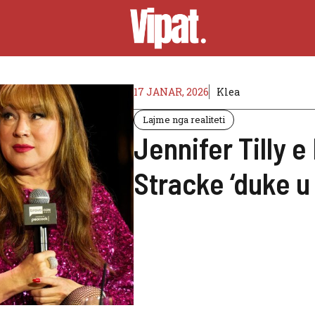
17 JANAR, 2026
Klea
Lajme nga realiteti
Jennifer Tilly 
Stracke ‘duke u