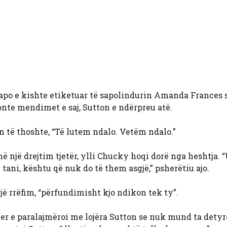
sapo e kishte etiketuar të sapolindurin Amanda Frances 
nte mendimet e saj, Sutton e ndërpreu atë.
ton të thoshte, “Të lutem ndalo. Vetëm ndalo.”
 në një drejtim tjetër, ylli Chucky hoqi dorë nga heshtja.
ani, kështu që nuk do të them asgjë,” psherëtiu ajo.
një rrëfim, “përfundimisht kjo ndikon tek ty”.
fer e paralajmëroi me lojëra Sutton se nuk mund ta dety