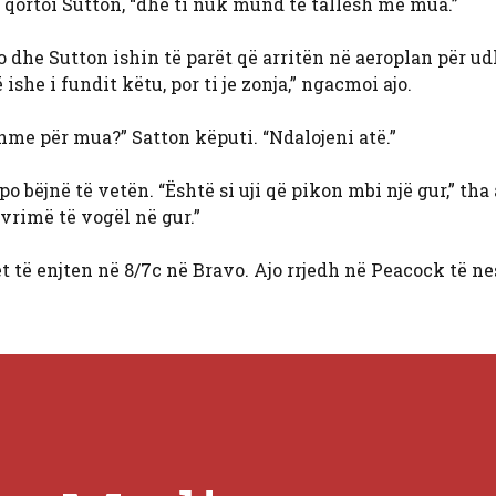
,” qortoi Sutton, “dhe ti nuk mund të tallesh me mua.”
ajo dhe Sutton ishin të parët që arritën në aeroplan për 
she i fundit këtu, por ti je zonja,” ngacmoi ajo.
hme për mua?” Satton këputi. “Ndalojeni atë.”
o bëjnë të vetën. “Është si uji që pikon mbi një gur,” tha 
 vrimë të vogël në gur.”
 të enjten në 8/7c në Bravo. Ajo rrjedh në Peacock të n