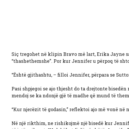
Siç tregohet në klipin Bravo më lart, Erika Jayne 
“thashethemshe”. Por kur Jennifer u përpoq të shto
“Është gjithashtu, – filloi Jennifer, përpara se Sut
Pasi shpjegoi se ajo thjesht do ta drejtonte bisedën
mendoj se ka ndonjë gjë të madhe që mund të them t
“Kur njerëzit të godasin,” reflektoi ajo më vonë në 
Në një rikthim, ne rishikojmë një bisedë kur Jenni