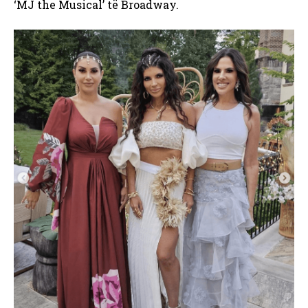
‘MJ the Musical’ të Broadway.