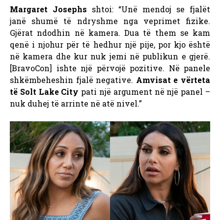
Margaret Josephs
shtoi: “Unë mendoj se fjalët
janë shumë të ndryshme nga veprimet fizike.
Gjërat ndodhin në kamera. Dua të them se kam
qenë i njohur për të hedhur një pije, por kjo është
në kamera dhe kur nuk jemi në publikun e gjerë.
[BravoCon] ishte një përvojë pozitive. Në panele
shkëmbeheshin fjalë negative.
Amvisat e vërteta
të Solt Lake City
pati një argument në një panel –
nuk duhej të arrinte në atë nivel.”