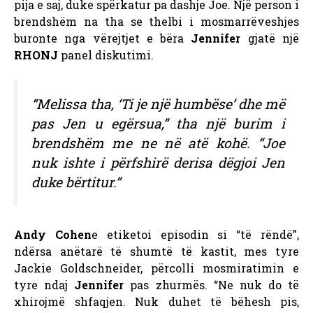
pija e saj, duke spërkatur pa dashje Joe. Një person i
brendshëm na tha se thelbi i mosmarrëveshjes
buronte nga vërejtjet e bëra
Jennifer
gjatë një
RHONJ
panel diskutimi.
“Melissa tha, ‘Ti je një humbëse’ dhe më
pas Jen u egërsua,” tha një burim i
brendshëm me ne në atë kohë. “Joe
nuk ishte i përfshirë derisa dëgjoi Jen
duke bërtitur.”
Andy Cohen
e etiketoi episodin si “të rëndë”,
ndërsa anëtarë të shumtë të kastit, mes tyre
Jackie Goldschneider, përcolli mosmiratimin e
tyre ndaj
Jennifer
pas zhurmës. “Ne nuk do të
xhirojmë shfaqjen. Nuk duhet të bëhesh pis,