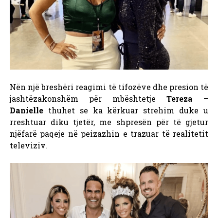
Nën një breshëri reagimi të tifozëve dhe presion të
jashtëzakonshëm për mbështetje
Tereza
–
Danielle
thuhet se ka kërkuar strehim duke u
rreshtuar diku tjetër, me shpresën për të gjetur
njëfarë paqeje në peizazhin e trazuar të realitetit
televiziv.