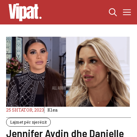
Skip
M
to
content
25 SHTATOR, 2023
Klea
Lajmet për njerëzit
Jennifer Aydin dhe Danielle