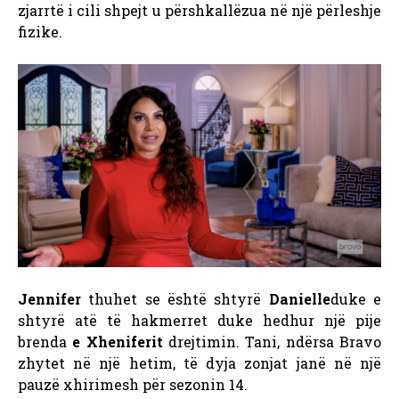
zjarrtë i cili shpejt u përshkallëzua në një përleshje
fizike.
Jennifer
thuhet se është shtyrë
Danielle
duke e
shtyrë atë të hakmerret duke hedhur një pije
brenda
e Xheniferit
drejtimin. Tani, ndërsa Bravo
zhytet në një hetim, të dyja zonjat janë në një
pauzë xhirimesh për sezonin 14.