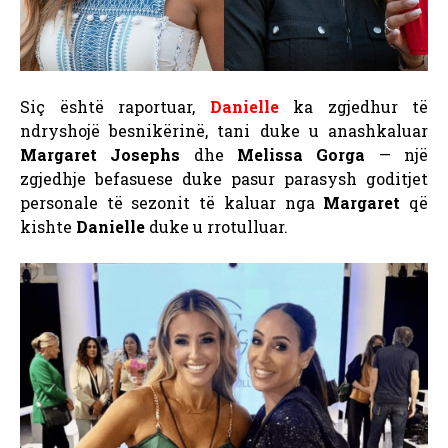
Siç është raportuar,
Danielle
ka zgjedhur të
ndryshojë besnikërinë, tani duke u anashkaluar
Margaret Josephs
dhe
Melissa Gorga
— një
zgjedhje befasuese duke pasur parasysh goditjet
personale të sezonit të kaluar nga
Margaret
që
kishte
Danielle
duke u rrotulluar.