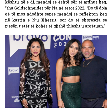
kështu që e di, mendoj se është për të ardhur keq,
“tha Goldschneider për Na në tetor 2022. “Do të doja
që të mos ndodhte sepse mendoj se reflekton keq
në kastin e Nju Xhersit, por do të shpresoja se
pjesën tjetër të kohës të gjithë thjesht u argëtuan.”