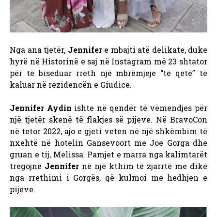
Nga ana tjetër,
Jennifer
e mbajti atë delikate, duke
hyrë në Historinë e saj në Instagram më 23 shtator
për të biseduar rreth një mbrëmjeje “të qetë” të
kaluar në rezidencën e Giudice.
Jennifer Aydin
ishte në qendër të vëmendjes për
një tjetër skenë të flakjes së pijeve. Në BravoCon
në tetor 2022, ajo e gjeti veten në një shkëmbim të
nxehtë në hotelin Gansevoort me Joe Gorga dhe
gruan e tij, Melissa. Pamjet e marra nga kalimtarët
tregojnë
Jennifer
në një kthim të zjarrtë me dikë
nga rrethimi i Gorgës, që kulmoi me hedhjen e
pijeve.