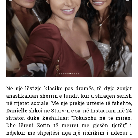
Në një lëvizje klasike pas dramës, të dyja zonjat
anashkaluan sherrin e fundit kur u shfaqën sërish
në rrjetet sociale. Me një prekje urtësie të fshehtë,
Danielle
shkoi në Story-n e saj në Instagram më 24
shtator, duke këshilluar: “Fokusohu në të mirën.
Dhe lëreni Zotin të merret me pjesën tjetër,” i
ndjekur me shpejtësi nga një rishikim i ndezur i