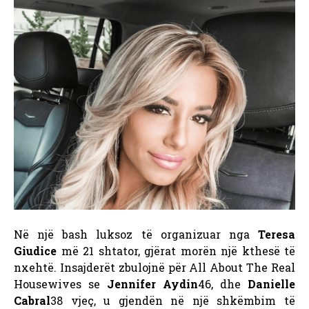
Në një bash luksoz të organizuar nga
Teresa
Giudice
më 21 shtator, gjërat morën një kthesë të
nxehtë. Insajderët zbulojnë për All About The Real
Housewives se
Jennifer Aydin
46, dhe
Danielle
Cabral
38 vjeç, u gjendën në një shkëmbim të