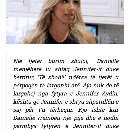
Një tjetër burim zbuloi, “Danielle
menjëherë iu shfaq Jennifer-it duke
bërtitur, ‘Të shoh!!’ ndërsa të tjerët u
përpoqën ta largonin atë. Ajo nuk do të
largohej nga fytyra e Jennifer Aydin,
kështu që Jennifer e shtyu shpatullën e
saj për t’u tërhequr. Kjo ishte kur
Danielle rrëmbeu një pije dhe e hodhi
përmbys fytyrën e Jennifer-it duke