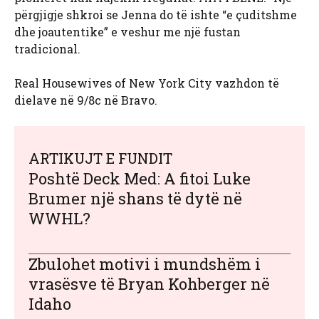
përgjigje shkroi se Jenna do të ishte “e çuditshme
dhe joautentike” e veshur me një fustan
tradicional.
Real Housewives of New York City vazhdon të
dielave në 9/8c në Bravo.
ARTIKUJT E FUNDIT
Poshtë Deck Med: A fitoi Luke
Brumer një shans të dytë në
WWHL?
Zbulohet motivi i mundshëm i
vrasësve të Bryan Kohberger në
Idaho