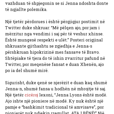
vazhduan të shpjegonin se si Jenna ndoshta donte
të ngjallte polemika.
Një tjetër përdorues i është përgjigjur postimit në
Twitter duke shkruar: “Më pëlqen ajo, por jam i
mërzitur nga vendimi i saj për të veshur xhinse.
Është mungesë respekti e ulët.” Posteri origjinal
shkruante gjithashtu se zgjedhja e Jenna-s
përshkruan hipokrizinë mes fansave të Bravo.
Shtëpiake të tjera do të ishin zvarritur pafund në
Twitter, por meqenëse fansat e duan Xhenën, ajo
po ia del shumë mirë.
Sigurisht, duke qenë se njerëzit e duan kaq shumë
Jenna-n, shumë fansa u hodhën në mbrojtje të saj.
Një tjetër
cicëroj
lexoni, “Jenna Lyons është modë.
Ajo ishte një pioniere në modë. Ky nuk është një
pamje e “bashkimit tradicional të amvisave”, por
pionierët nuk ndjekin rregullat. ATA I BËNË!” Një