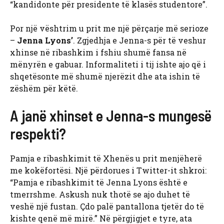
“kandidonte për presidente të klasës studentore”.
Por një vështrim u prit me një përçarje më serioze
–
Jenna Lyons’
. Zgjedhja e Jenna-s për të veshur
xhinse në ribashkim i fshiu shumë fansa në
mënyrën e gabuar. Informaliteti i tij ishte ajo që i
shqetësonte më shumë njerëzit dhe ata ishin të
zëshëm për këtë.
A janë xhinset e Jenna-s mungesë
respekti?
Pamja e ribashkimit të Xhenës u prit menjëherë
me kokëfortësi. Një përdorues i Twitter-it shkroi:
“Pamja e ribashkimit të Jenna Lyons është e
tmerrshme. Askush nuk thotë se ajo duhet të
veshë një fustan. Çdo palë pantallona tjetër do të
kishte qenë më mirë.” Në përgjigjet e tyre, ata