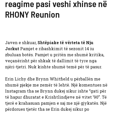
reagime pasi veshi xhinse në
RHONY Reunion
Javen e shkuar,
Shtëpiake të vërteta të Nju
Jorkut
Pamjet e ribashkimit të sezonit 14 iu
zbuluan botës. Pamjet u pritën me shumë kritika,
veçanërisht për shkak të dallimit të tyre nga
njëri-tjetri. Nuk kishte shumë temë për të pasur.
Erin Lichy dhe Brynn Whitfield u përballën me
shumë pjekje me zemër të lehtë. Një komentues në
Instagram tha se Brynn dukej sikur ishte “gati për
të hapur dhuratat e Krishtlindjeve në vitet ’90”. Të
tjerë e krahasuan pamjen e saj me një gjykatës. Një
përdorues tjetër tha se Erin dukej sikur po