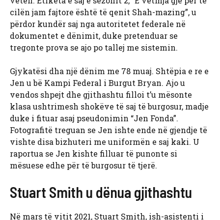
veten. Etiketa e saj e sezonit 2, “E vetmja gjë për të
cilën jam fajtore është të qenit Shah-mazing”, u
përdor kundër saj nga autoritetet federale në
dokumentet e dënimit, duke pretenduar se
tregonte prova se ajo po tallej me sistemin.
Gjykatësi dha një dënim me 78 muaj. Shtëpia e re e
Jen u bë Kampi Federal i Burgut Bryan. Ajo u
vendos shpejt dhe gjithashtu filloi t’u mësonte
klasa ushtrimesh shokëve të saj të burgosur, madje
duke i fituar asaj pseudonimin “Jen Fonda”.
Fotografitë treguan se Jen ishte ende në gjendje të
vishte disa bizhuteri me uniformën e saj kaki. U
raportua se Jen kishte filluar të punonte si
mësuese edhe për të burgosur të tjerë.
Stuart Smith u dënua gjithashtu
Në mars të vitit 2021, Stuart Smith, ish-asistenti i