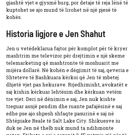
gjashtë vjet e gjysmë burg, por detaje të reja lënë të
kuptohet se ajo mund të lirohet në një pjesë të
kohës.
Historia ligjore e Jen Shahut
Jen u vetëdeklarua fajtor për komplot për të kryer
mashtrim me televizor për drejtimin e një skeme
telemarketing që mashtronte të moshuarit me
mijëra dollarë. Në kohën e dëgjimit të saj, qeveria e
Shteteve të Bashkuara kërkoi që Jen të mbetej
dhjetë vjet pas hekurave. Rrjedhimisht, avokatët e
saj kishin kërkuar lehtësim dhe kërkuan vetëm
tre vjet. Deri në dënimin e saj, Jen nuk kishte
treguar asnjë pendim dhe ruante pafajësinë e saj
edhe pse ajo shpesh shfaqte pasurinë e saj në
Shtëpiake Reale të Salt Lake City. Shikuesve iu
duk se Jen në thelb nuk mund ta ndihmonte