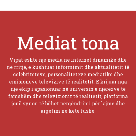
Mediat tona
Vipat është një media në internet dinamike dhe
në rritje, e kushtuar informimit dhe aktualitetit të
celebriteteve, personaliteteve mediatike dhe
emisioneve televizive të realitetit. E krijuar nga
një ekip i apasionuar në universin e njerëzve të
famshëm dhe televizionit të realitetit, platforma
jonë synon të bëhet përqëndrimi për lajme dhe
argëtim në këtë fushë.