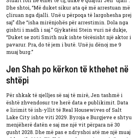
Stuart foli në emër të tij, duke e quajtur Jen “djall”.
Dhe shtoi, “Më duket sikur ata që më arrestuan më
çliruan nga djalli. Unë u përpoqa të largohesha prej
saj” dhe “isha mirënjohës për arrestimin. Dola nga
gishti i madh i saj.” Gjykatësi Stein vuri në dukje,
“Duket se zoti Smith nuk ishte tërësisht një aktor i
pavarur. Pra, do të jem i butë. Unë ju dënoj me 9
muaj burg.”
Jen Shah po kërkon të kthehet në
shtëpi
Për shkak të sjelljes së saj të mirë, Jen tashmë i
është zhvendosur tre herë data e publikimit. Data
e lirimit të ish-yllit të Real Housewives of Salt
Lake City ishte viti 2029. Byroja e Burgjeve e shtyu
menjëherë datën e saj me një vit përpara në 30
gusht 2028. Dhe më pas e ndryshoi atë me një muaj