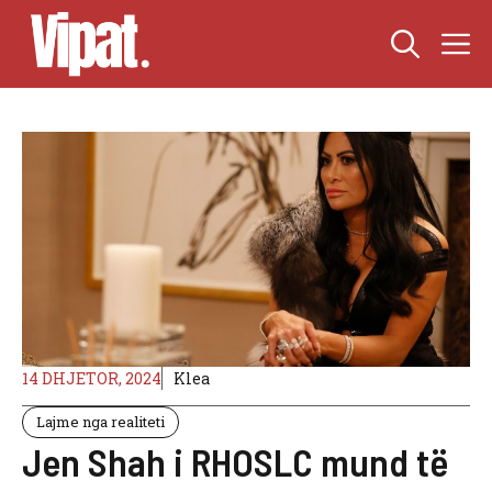
Skip
M
to
content
14 DHJETOR, 2024
Klea
Lajme nga realiteti
Jen Shah i RHOSLC mund të