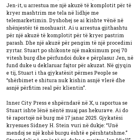
Jen-it, u arrestua me një akuzë të komplotit për të
kryer mashtrim me tela në lidhje me
telemarketimin. Dyshohej se ai kishte vënë në
shënjestër të moshuarit. Ai u arrestua gjithashtu
për një akuzë të komplotit për të kryer pastrim
parash. Dhe një akuzë për pengim të një procedimi
zyrtar. Stuart po shikonte një maksimum prej 70
vitesh burg dhe përfundoi duke e përplasur Jen, në
fund duke u deklaruar fajtor për akuzat. Në gjyqin
e tij, Stuart i tha gjykatësit përmes People se
“shërbimet e shitura nuk kishin asnjë vlerë dhe
asnjë përfitim real për klientin”.
Inner City Press e shpërndarë në X, u raportua se
Stuart ishte lënë nëntë muaj pas hekurave. Ai do
të raportojë në burg më 17 janar 2025. Gjykatësi
kryesues Sidney H. Stein vuri në dukje: “Unë
mendoj se një kohë burgu është e përshtatshme.”