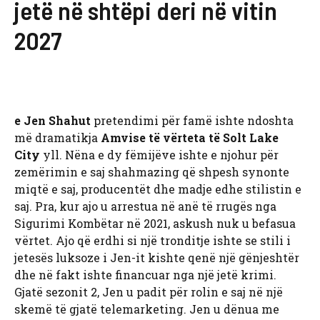
jetë në shtëpi deri në vitin
2027
e Jen Shahut
pretendimi për famë ishte ndoshta
më dramatikja
Amvise të vërteta të Solt Lake
City
yll. Nëna e dy fëmijëve ishte e njohur për
zemërimin e saj shahmazing që shpesh synonte
miqtë e saj, producentët dhe madje edhe stilistin e
saj. Pra, kur ajo u arrestua në anë të rrugës nga
Sigurimi Kombëtar në 2021, askush nuk u befasua
vërtet. Ajo që erdhi si një tronditje ishte se stili i
jetesës luksoze i Jen-it kishte qenë një gënjeshtër
dhe në fakt ishte financuar nga një jetë krimi.
Gjatë sezonit 2, Jen u padit për rolin e saj në një
skemë të gjatë telemarketing. Jen u dënua me