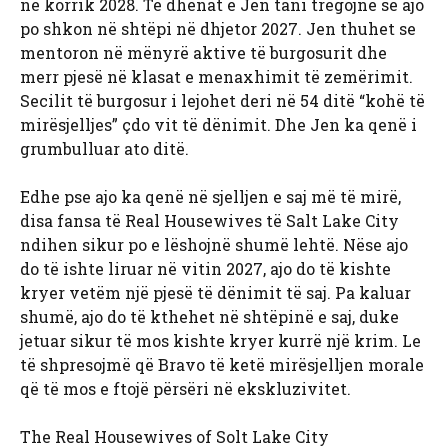
në korrik 2028. Të dhënat e Jen tani tregojnë se ajo
po shkon në shtëpi në dhjetor 2027. Jen thuhet se
mentoron në mënyrë aktive të burgosurit dhe
merr pjesë në klasat e menaxhimit të zemërimit.
Secilit të burgosur i lejohet deri në 54 ditë “kohë të
mirësjelljes” çdo vit të dënimit. Dhe Jen ka qenë i
grumbulluar ato ditë.
Edhe pse ajo ka qenë në sjelljen e saj më të mirë,
disa fansa të Real Housewives të Salt Lake City
ndihen sikur po e lëshojnë shumë lehtë. Nëse ajo
do të ishte liruar në vitin 2027, ajo do të kishte
kryer vetëm një pjesë të dënimit të saj. Pa kaluar
shumë, ajo do të kthehet në shtëpinë e saj, duke
jetuar sikur të mos kishte kryer kurrë një krim. Le
të shpresojmë që Bravo të ketë mirësjelljen morale
që të mos e ftojë përsëri në ekskluzivitet.
The Real Housewives of Solt Lake City