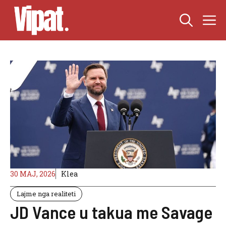
Skip
M
to
content
30 MAJ, 2026
Klea
Lajme nga realiteti
JD Vance u takua me Savage