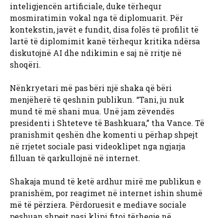
inteligjencën artificiale, duke tërhequr
mosmiratimin vokal nga të diplomuarit. Për
kontekstin, javët e fundit, disa folës të profilit të
lartë të diplomimit kanë tërhequr kritika ndërsa
diskutojnë AI dhe ndikimin e saj në rritje në
shoqëri.
Nënkryetari më pas bëri një shaka që bëri
menjëherë të qeshnin publikun. “Tani, ju nuk
mund të më shani mua. Unë jam zëvendës
presidenti i Shteteve të Bashkuara,” tha Vance. Të
pranishmit qeshën dhe komenti u përhap shpejt
në rrjetet sociale pasi videoklipet nga ngjarja
filluan të qarkullojnë në internet.
Shakaja mund të ketë ardhur mirë me publikun e
pranishëm, por reagimet në internet ishin shumë
më të përziera. Përdoruesit e mediave sociale
peshuan shpejt pasi klipi fitoi tërheqje në