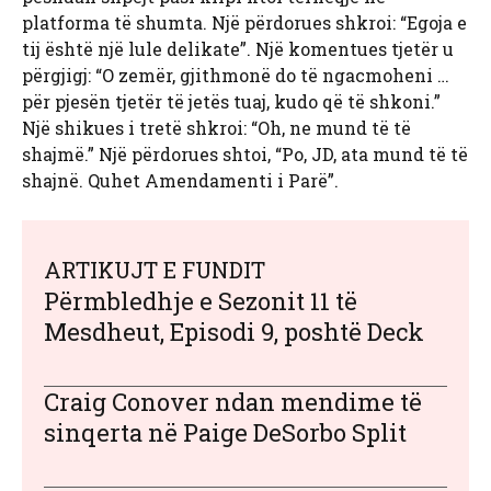
platforma të shumta. Një përdorues shkroi: “Egoja e
tij është një lule delikate”. Një komentues tjetër u
përgjigj: “O zemër, gjithmonë do të ngacmoheni …
për pjesën tjetër të jetës tuaj, kudo që të shkoni.”
Një shikues i tretë shkroi: “Oh, ne mund të të
shajmë.” Një përdorues shtoi, “Po, JD, ata mund të të
shajnë. Quhet Amendamenti i Parë”.
ARTIKUJT E FUNDIT
Përmbledhje e Sezonit 11 të
Mesdheut, Episodi 9, poshtë Deck
Craig Conover ndan mendime të
sinqerta në Paige DeSorbo Split