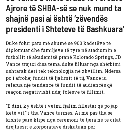
Ajrore të SHBA-së se nuk mund ta
shajnë pasi ai është ‘zëvendës
presidenti i Shteteve të Bashkuara’
Duke folur para më shumë se 900 kadetëve të
diplomuar dhe familjeve të tyre në stadiumin e
futbollit të akademisë pranë Kolorado Springs, JD
Vance trajtoi disa tema, duke filluar nga shërbimi
ushtarak deri tek teknologjia në zhvillim. Ndërsa
po i afrohej fundit të fjalimit të tij, Vance iu
referua një tendence të fundit të audiencës që
reagon negativisht ndaj folësve të fillimit.
“E dini, ky është i vetmi fjalim fillestar që po jap
këtë vit,” i tha Vance turmës. Ai më pas tha se
kishte parë klipe nga ceremoni të tjera në të cilat
drejtuesit e korporatave diskutuan për