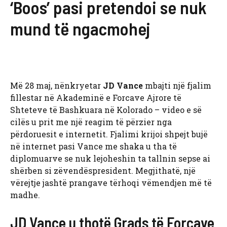
‘Boos’ pasi pretendoi se nuk
mund të ngacmohej
Më 28 maj, nënkryetar
JD Vance
mbajti një fjalim
fillestar në Akademinë e Forcave Ajrore të
Shteteve të Bashkuara në Kolorado – video e së
cilës u prit me një reagim të përzier nga
përdoruesit e internetit. Fjalimi krijoi shpejt bujë
në internet pasi Vance me shaka u tha të
diplomuarve se nuk lejoheshin ta tallnin sepse ai
shërben si zëvendëspresident. Megjithatë, një
vërejtje jashtë prangave tërhoqi vëmendjen më të
madhe.
JD Vance u thotë Grads të Forcave