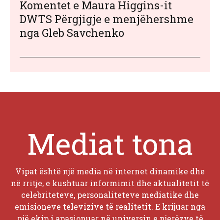
Komentet e Maura Higgins-it
DWTS Përgjigje e menjëhershme
nga Gleb Savchenko
Mediat tona
Vipat është një media në internet dinamike dhe
në rritje, e kushtuar informimit dhe aktualitetit të
celebriteteve, personaliteteve mediatike dhe
emisioneve televizive të realitetit. E krijuar nga
një ekip i apasionuar në universin e njerëzve të