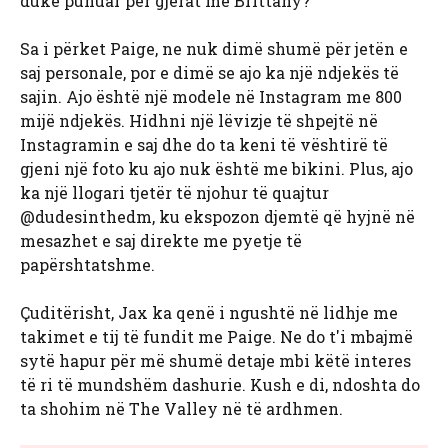
duke punuar për gjërat me Brittany?
Sa i përket Paige, ne nuk dimë shumë për jetën e
saj personale, por e dimë se ajo ka një ndjekës të
sajin. Ajo është një modele në Instagram me 800
mijë ndjekës. Hidhni një lëvizje të shpejtë në
Instagramin e saj dhe do ta keni të vështirë të
gjeni një foto ku ajo nuk është me bikini. Plus, ajo
ka një llogari tjetër të njohur të quajtur
@dudesinthedm, ku ekspozon djemtë që hyjnë në
mesazhet e saj direkte me pyetje të
papërshtatshme.
Çuditërisht, Jax ka qenë i ngushtë në lidhje me
takimet e tij të fundit me Paige. Ne do t'i mbajmë
sytë hapur për më shumë detaje mbi këtë interes
të ri të mundshëm dashurie. Kush e di, ndoshta do
ta shohim në The Valley në të ardhmen.