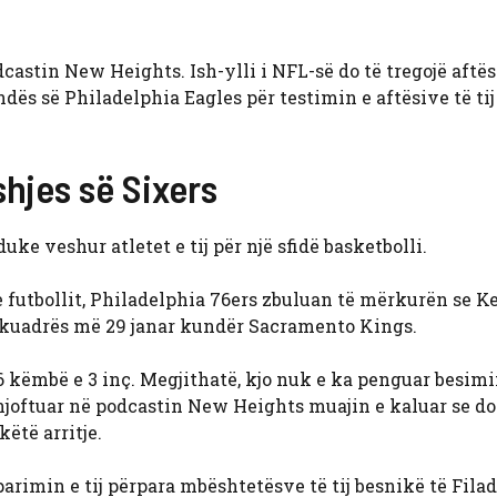
astin New Heights. Ish-ylli i NFL-së do të tregojë aftësi
ndës së Philadelphia Eagles për testimin e aftësive të tij
hjes së Sixers
ke veshur atletet e tij për një sfidë basketbolli.
e futbollit, Philadelphia 76ers zbuluan të mërkurën se K
ë skuadrës më 29 janar kundër Sacramento Kings.
6 këmbë e 3 inç. Megjithatë, kjo nuk e ka penguar besimin
 njoftuar në podcastin New Heights muajin e kaluar se do
këtë arritje.
arimin e tij përpara mbështetësve të tij besnikë të Filad