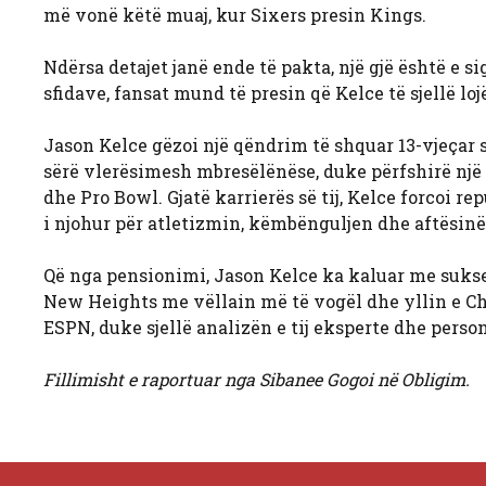
më vonë këtë muaj, kur Sixers presin Kings.
Ndërsa detajet janë ende të pakta, një gjë është e sig
sfidave, fansat mund të presin që Kelce të sjellë lojë
Jason Kelce gëzoi një qëndrim të shquar 13-vjeçar 
sërë vlerësimesh mbresëlënëse, duke përfshirë një
dhe Pro Bowl. Gjatë karrierës së tij, Kelce forcoi re
i njohur për atletizmin, këmbënguljen dhe aftësinë 
Që nga pensionimi, Jason Kelce ka kaluar me sukse
New Heights me vëllain më të vogël dhe yllin e Chi
ESPN, duke sjellë analizën e tij eksperte dhe pers
Fillimisht e raportuar nga Sibanee Gogoi në Obligim.