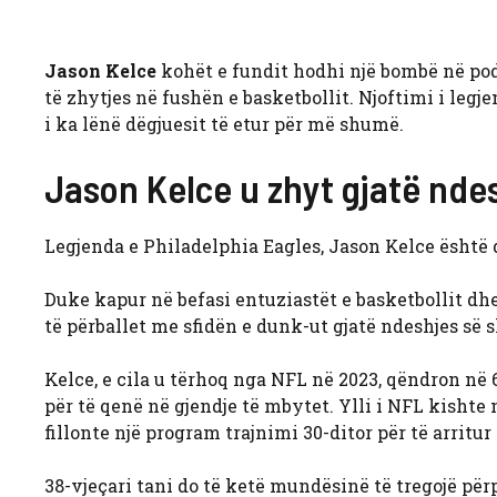
Jason Kelce
kohët e fundit hodhi një bombë në podc
të zhytjes në fushën e basketbollit. Njoftimi i legje
i ka lënë dëgjuesit të etur për më shumë.
Jason Kelce u zhyt gjatë ndes
Legjenda e Philadelphia Eagles, Jason Kelce është du
Duke kapur në befasi entuziastët e basketbollit dh
të përballet me sfidën e dunk-ut gjatë ndeshjes s
Kelce, e cila u tërhoq nga NFL në 2023, qëndron në 
për të qenë në gjendje të mbytet. Ylli i NFL kishte
fillonte një program trajnimi 30-ditor për të arritur 
38-vjeçari tani do të ketë mundësinë të tregojë përp