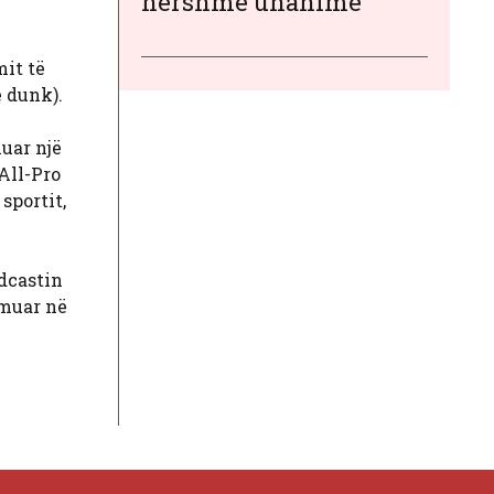
hershme unanime
mit të
ë dunk).
uar një
All-Pro
sportit,
dcastin
çmuar në