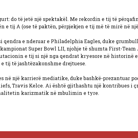
urt: do të jetë një spektakël. Me rekordin e tij të përqafi
n e tij A (ose të paktën, përpjekjen e tij më të mirë në nj
si qendra e nderuar e Philadelphia Eagles, duke grumbull
 kampionat Super Bowl LII, njohje të shumta First-Team 
putacionin e tij si një nga qendrat kryesore në historinë e 
e tij të jashtëzakonshme drejtuese.
s në një karrierë mediatike, duke bashkë-prezantuar po
efs, Travis Kelce. Ai është gjithashtu një kontribues i 
onalitetin karizmatik në mbulimin e tyre.