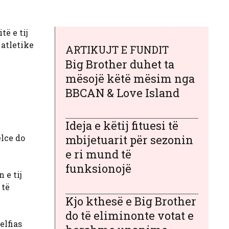
të e tij
 atletike
ARTIKUJT E FUNDIT
Big Brother duhet ta
mësojë këtë mësim nga
BBCAN & Love Island
Ideja e këtij fituesi të
elce do
mbijetuarit për sezonin
e ri mund të
funksionojë
 e tij
 të
Kjo kthesë e Big Brother
do të eliminonte votat e
elfias