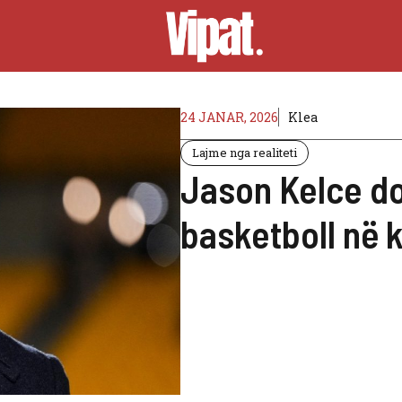
24 JANAR, 2026
Klea
Lajme nga realiteti
Jason Kelce do 
basketboll në k