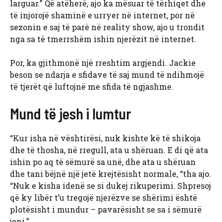
larguar.” Që atëherë, ajo ka mësuar të tërhiqet dhe
të injorojë shaminë e urryer në internet, por në
sezonin e saj të parë në reality show, ajo u trondit
nga sa të tmerrshëm ishin njerëzit në internet.
Por, ka gjithmonë një rreshtim argjendi. Jackie
beson se ndarja e sfidave të saj mund të ndihmojë
të tjerët që luftojnë me sfida të ngjashme.
Mund të jesh i lumtur
“Kur isha në vështirësi, nuk kishte kë të shikoja
dhe të thosha, në rregull, ata u shëruan. E di që ata
ishin po aq të sëmurë sa unë, dhe ata u shëruan
dhe tani bëjnë një jetë krejtësisht normale, “tha ajo.
“Nuk e kisha idenë se si dukej rikuperimi. Shpresoj
që ky libër t’u tregojë njerëzve se shërimi është
plotësisht i mundur – pavarësisht se sa i sëmurë
jeni.”