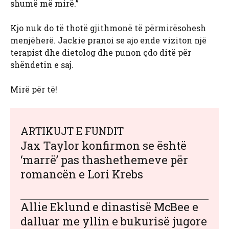
shumë më mirë.”
Kjo nuk do të thotë gjithmonë të përmirësohesh
menjëherë. Jackie pranoi se ajo ende viziton një
terapist dhe dietolog dhe punon çdo ditë për
shëndetin e saj.
Mirë për të!
ARTIKUJT E FUNDIT
Jax Taylor konfirmon se është
‘marrë’ pas thashethemeve për
romancën e Lori Krebs
Allie Eklund e dinastisë McBee e
dalluar me yllin e bukurisë jugore