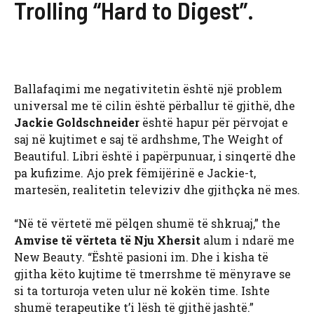
Trolling “Hard to Digest”.
Ballafaqimi me negativitetin është një problem
universal me të cilin është përballur të gjithë, dhe
Jackie Goldschneider
është hapur për përvojat e
saj në kujtimet e saj të ardhshme, The Weight of
Beautiful. Libri është i papërpunuar, i sinqertë dhe
pa kufizime. Ajo prek fëmijërinë e Jackie-t,
martesën, realitetin televiziv dhe gjithçka në mes.
“Në të vërtetë më pëlqen shumë të shkruaj,” the
Amvise të vërteta të Nju Xhersit
alum i ndarë me
New Beauty. “Është pasioni im. Dhe i kisha të
gjitha këto kujtime të tmerrshme të mënyrave se
si ta torturoja veten ulur në kokën time. Ishte
shumë terapeutike t’i lësh të gjithë jashtë.”