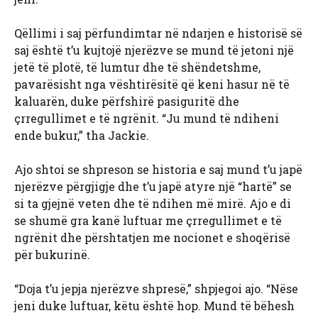
Qëllimi i saj përfundimtar në ndarjen e historisë së
saj është t’u kujtojë njerëzve se mund të jetoni një
jetë të plotë, të lumtur dhe të shëndetshme,
pavarësisht nga vështirësitë që keni hasur në të
kaluarën, duke përfshirë pasiguritë dhe
çrregullimet e të ngrënit. “Ju mund të ndiheni
ende bukur,” tha Jackie.
Ajo shtoi se shpreson se historia e saj mund t’u japë
njerëzve përgjigje dhe t’u japë atyre një “hartë” se
si ta gjejnë veten dhe të ndihen më mirë. Ajo e di
se shumë gra kanë luftuar me çrregullimet e të
ngrënit dhe përshtatjen me nocionet e shoqërisë
për bukurinë.
“Doja t’u jepja njerëzve shpresë,” shpjegoi ajo. “Nëse
jeni duke luftuar, këtu është hop. Mund të bëhesh