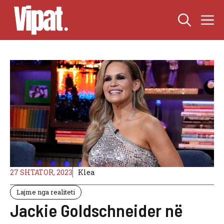
Skip
M
to
content
27 SHTATOR, 2023
Klea
Lajme nga realiteti
Jackie Goldschneider në