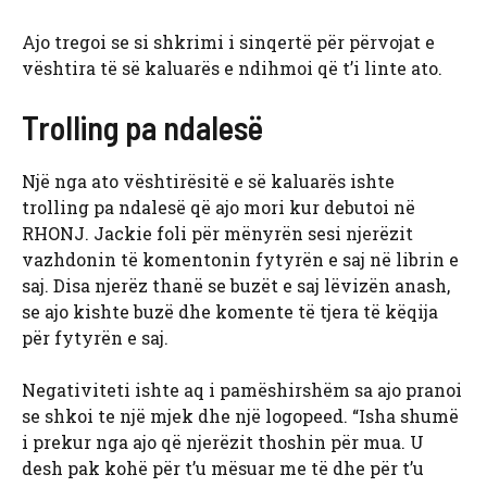
Ajo tregoi se si shkrimi i sinqertë për përvojat e
vështira të së kaluarës e ndihmoi që t’i linte ato.
Trolling pa ndalesë
Një nga ato vështirësitë e së kaluarës ishte
trolling pa ndalesë që ajo mori kur debutoi në
RHONJ. Jackie foli për mënyrën sesi njerëzit
vazhdonin të komentonin fytyrën e saj në librin e
saj. Disa njerëz thanë se buzët e saj lëvizën anash,
se ajo kishte buzë dhe komente të tjera të këqija
për fytyrën e saj.
Negativiteti ishte aq i pamëshirshëm sa ajo pranoi
se shkoi te një mjek dhe një logopeed. “Isha shumë
i prekur nga ajo që njerëzit thoshin për mua. U
desh pak kohë për t’u mësuar me të dhe për t’u