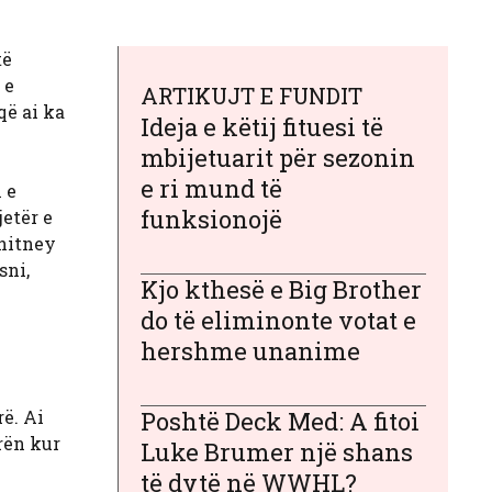
të
 e
ARTIKUJT E FUNDIT
që ai ka
Ideja e këtij fituesi të
mbijetuarit për sezonin
e ri mund të
 e
funksionojë
etër e
Whitney
sni,
Kjo kthesë e Big Brother
do të eliminonte votat e
hershme unanime
rë. Ai
Poshtë Deck Med: A fitoi
rën kur
Luke Brumer një shans
të dytë në WWHL?