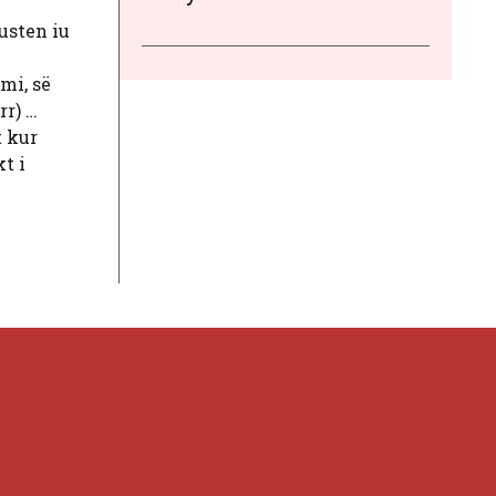
usten iu
mi, së
rr) …
t kur
t i