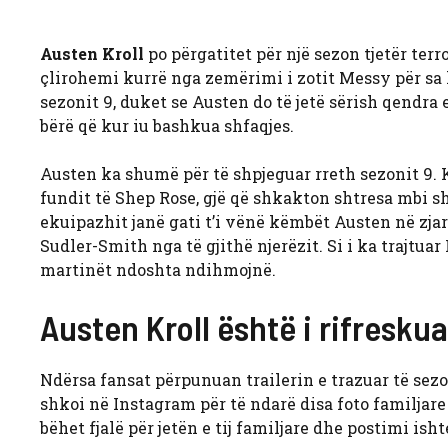
Austen Kroll
po përgatitet për një sezon tjetër terro
çlirohemi kurrë nga zemërimi i zotit Messy për sa k
sezonit 9, duket se Austen do të jetë sërish qendra 
bërë që kur iu bashkua shfaqjes.
Austen ka shumë për të shpjeguar rreth sezonit 9. K
fundit të Shep Rose, gjë që shkakton shtresa mbi sh
ekuipazhit janë gati t’i vënë këmbët Austen në zjar
Sudler-Smith nga të gjithë njerëzit. Si i ka trajtuar
martinët ndoshta ndihmojnë.
Austen Kroll është i rifreskua
Ndërsa fansat përpunuan trailerin e trazuar të sezon
shkoi në Instagram për të ndarë disa foto familjare
bëhet fjalë për jetën e tij familjare dhe postimi isht