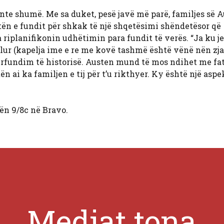
te shumë. Me sa duket, pesë javë më parë, familjes së A
tën e fundit për shkak të një shqetësimi shëndetësor që
 riplanifikonin udhëtimin para fundit të verës. “Ja ku je
lur (kapelja ime e re me kovë tashmë është vënë nën zja
përfundim të historisë. Austen mund të mos ndihet me fa
 ai ka familjen e tij për t’u rikthyer. Ky është një aspek
ën 9/8c në Bravo.
Mediat tona