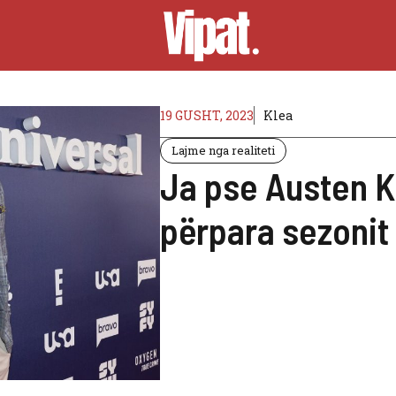
19 GUSHT, 2023
Klea
Lajme nga realiteti
Ja pse Austen Kr
përpara sezonit