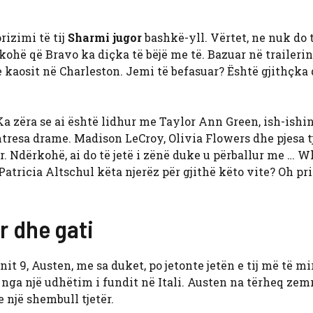
rizimi të tij
Sharmi jugor
bashkë-yll. Vërtet, ne nuk do 
ohë që Bravo ka diçka të bëjë me të. Bazuar në trailerin
e kaosit në Charleston. Jemi të befasuar? Është gjithçka 
a zëra se ai është lidhur me Taylor Ann Green, ish-ishin
tresa drame. Madison LeCroy, Olivia Flowers dhe pjesa tj
r. Ndërkohë, ai do të jetë i zënë duke u përballur me … 
 Patricia Altschul këta njerëz për gjithë këto vite? Oh pri
r dhe gati
it 9, Austen, me sa duket, po jetonte jetën e tij më të mi
 nga një udhëtim i fundit në Itali. Austen na tërheq zem
e një shembull tjetër.