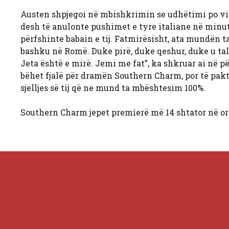
Austen shpjegoi në mbishkrimin se udhëtimi po vin
desh të anulonte pushimet e tyre italiane në minu
përfshinte babain e tij. Fatmirësisht, ata mundën ta
bashku në Romë. Duke pirë, duke qeshur, duke u tal
Jeta është e mirë. Jemi me fat”, ka shkruar ai në 
bëhet fjalë për dramën Southern Charm, por të paktën
sjelljes së tij që ne mund ta mbështesim 100%.
Southern Charm jepet premierë më 14 shtator në or