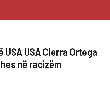
isë USA USA Cierra Ortega
shes në racizëm