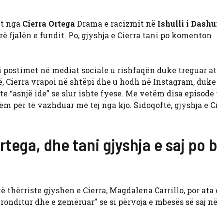
it nga
Cierra Ortega
Drama e racizmit në
Ishulli i Dashu
rë fjalën e fundit. Po, gjyshja e Cierra tani po komenton
i postimet në mediat sociale u rishfaqën duke treguar a
ë, Cierra vrapoi në shtëpi dhe u hodh në Instagram, duke
e “asnjë ide” se slur ishte fyese. Me vetëm disa episode 
m për të vazhduar më tej nga kjo. Sidoqoftë, gjyshja e C
rtega, dhe tani gjyshja e saj po 
 thërriste gjyshen e Cierra, Magdalena Carrillo, por ata 
tronditur dhe e zemëruar” se si përvoja e mbesës së saj n