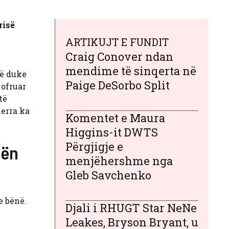
risë
ARTIKUJT E FUNDIT
Craig Conover ndan
mendime të sinqerta në
të duke
Paige DeSorbo Split
 ofruar
të
ierra ka
Komentet e Maura
Higgins-it DWTS
Përgjigje e
bën
menjëhershme nga
Gleb Savchenko
e bënë.
Djali i RHUGT Star NeNe
ë
Leakes, Bryson Bryant, u