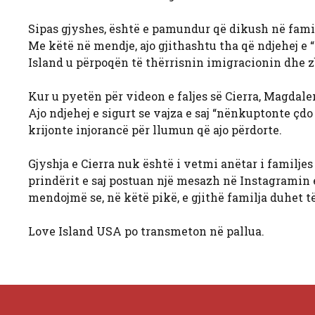
Sipas gjyshes, është e pamundur që dikush në familje
Me këtë në mendje, ajo gjithashtu tha që ndjehej e
Island u përpoqën të thërrisnin imigracionin dhe z
Kur u pyetën për videon e faljes së Cierra, Magdale
Ajo ndjehej e sigurt se vajza e saj “nënkuptonte çdo 
krijonte injorancë për llumun që ajo përdorte.
Gjyshja e Cierra nuk është i vetmi anëtar i familje
prindërit e saj postuan një mesazh në Instagramin 
mendojmë se, në këtë pikë, e gjithë familja duhet t
Love Island USA po transmeton në pallua.