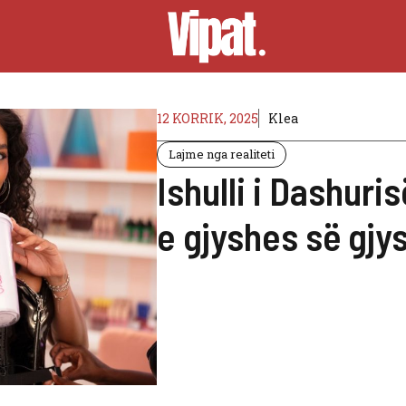
12 KORRIK, 2025
Klea
Lajme nga realiteti
Ishulli i Dashur
e gjyshes së gjy