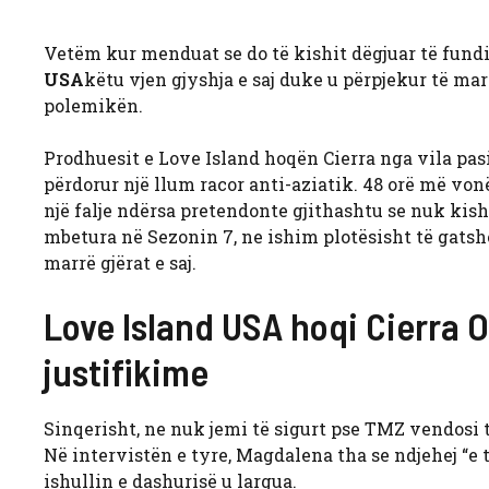
Vetëm kur menduat se do të kishit dëgjuar të fund
USA
këtu vjen gjyshja e saj duke u përpjekur të mar
polemikën.
Prodhuesit e Love Island hoqën Cierra nga vila pas
përdorur një llum racor anti-aziatik. 48 orë më von
një falje ndërsa pretendonte gjithashtu se nuk kisht
mbetura në Sezonin 7, ne ishim plotësisht të gatshë
marrë gjërat e saj.
Love Island USA hoqi Cierra O
justifikime
Sinqerisht, ne nuk jemi të sigurt pse TMZ vendosi të
Në intervistën e tyre, Magdalena tha se ndjehej “e 
ishullin e dashurisë u largua.