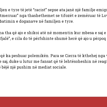
n e tyre të jetë “racist” sepse ata janë një familje emig
 “tmerruar” nga thashethemet se tifozët e zemëruar të Lo
batimin e doganave në familjen e tyre.
na tha që ajo e shikoi atë në momentin kur mbesa e saj e
fjalë”, e cila do të përfshinte shumë herë që ajo u përpoq
s që ka peshuar polemikën. Para se Cierra të kthehej nga v
e saj, duke u lutur me fansat që të lehtësoheshin në rea
ë bëjë një pushim në mediat sociale.