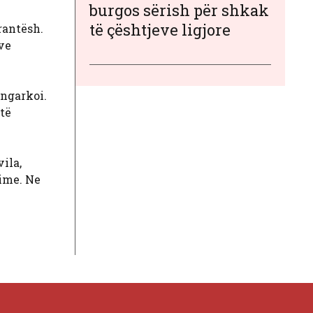
burgos sërish për shkak
të çështjeve ligjore
rantësh.
ve
 ngarkoi.
 të
ila,
gime. Ne