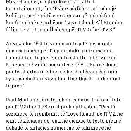
Mike Spencer, drejtori kreativ i Lifted
Entertainment, tha: “Është përfolur tani për një
kohë, por ne jemi të emocionuar që më në fund
konfirmojmë se po bëjmë ‘Love Island: All Stars’ në
fillim të vitit të ardhshëm për ITV2 dhe ITVX.”
Ai vazhdoi, “Është vendosur të jetë një serial i
domosdoshëm për t’u parë, duke parë disa nga
banorët tuaj të preferuar të ishullit ndër vite që
kthehen në vilën mahnitëse të Afrikës së Jugut
për të ‘shartosur’ edhe një herë ndërsa kërkimi i
tyre për dashuri vazhdon. Unë thjesht nuk mund
të pres.”
Paul Mortimer, drejtor i komisionimit të realitetit
për ITV2 dhe ItvBe u shpreh gjithashtu: “Pas 10
sezoneve të rrëmbimit të ‘Love Island’ në ITV2, ne
jemi të kënaqur që jemi në gjendje të festojmë një
dekadë të shfaqjes numër një të takimeve në