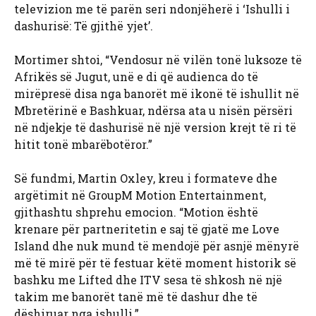
televizion me të parën seri ndonjëherë i ‘Ishulli i
dashurisë: Të gjithë yjet’.
Mortimer shtoi, “Vendosur në vilën tonë luksoze të
Afrikës së Jugut, unë e di që audienca do të
mirëpresë disa nga banorët më ikonë të ishullit në
Mbretërinë e Bashkuar, ndërsa ata u nisën përsëri
në ndjekje të dashurisë në një version krejt të ri të
hitit tonë mbarëbotëror.”
Së fundmi, Martin Oxley, kreu i formateve dhe
argëtimit në GroupM Motion Entertainment,
gjithashtu shprehu emocion. “Motion është
krenare për partneritetin e saj të gjatë me Love
Island dhe nuk mund të mendojë për asnjë mënyrë
më të mirë për të festuar këtë moment historik së
bashku me Lifted dhe ITV sesa të shkosh në një
takim me banorët tanë më të dashur dhe të
dëshiruar nga ishulli.”