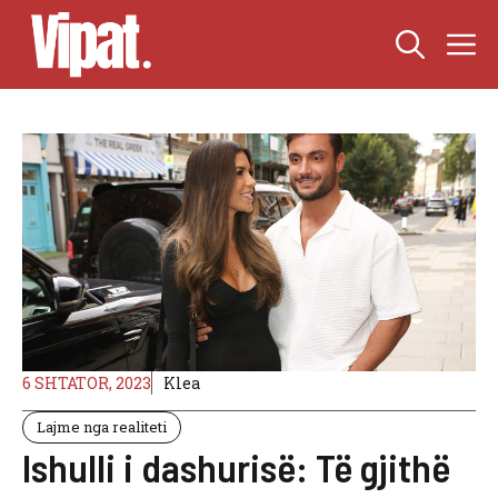
Skip
M
to
content
6 SHTATOR, 2023
Klea
Lajme nga realiteti
Ishulli i dashurisë: Të gjithë