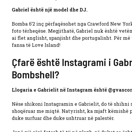
Gabriel është një model dhe DJ.
Bomba 6’2 inç përfaqësohet nga Crawford New York. F
foto tërheqëse. Megjithatë, Gabriel nuk është vetë
ai flet anglisht, spanjisht dhe portugalisht. Për më t
fansa të Love Island!
Çfarë është Instagrami i Gab
Bombshell?
Llogaria e Gabrielit në Instagram është @gvasco
Nëse shikoni Instagramin e Gabrielit, do të shihni 
shoqëruar me miqtë. Natyrisht, ka mjaft këmishë p
duke surfuar dhe duke ushtruar në palestër.