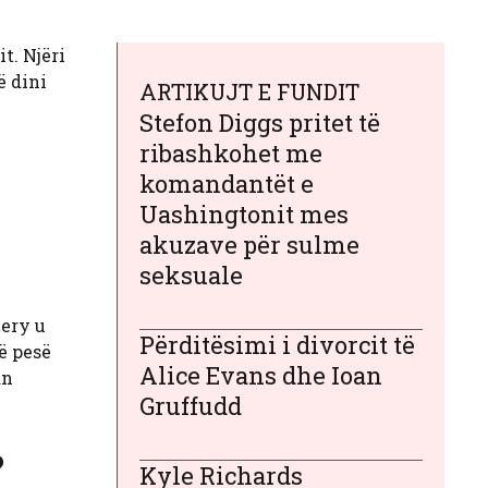
t. Njëri
ë dini
ARTIKUJT E FUNDIT
Stefon Diggs pritet të
ribashkohet me
komandantët e
Uashingtonit mes
akuzave për sulme
seksuale
mery u
Përditësimi i divorcit të
ë pesë
Alice Evans dhe Ioan
an
Gruffudd
?
Kyle Richards