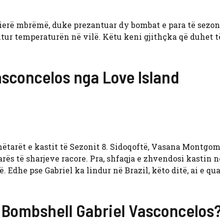
erë mbrëmë, duke prezantuar dy bombat e para të sezoni
ritur temperaturën në vilë. Këtu keni gjithçka që duhet t
asconcelos nga Love Island
anëtarët e kastit të Sezonit 8. Sidoqoftë, Vasana Montgo
rës të sharjeve racore. Pra, shfaqja e zhvendosi kastin n
. Edhe pse Gabriel ka lindur në Brazil, këto ditë, ai e qu
d Bombshell Gabriel Vasconcelos