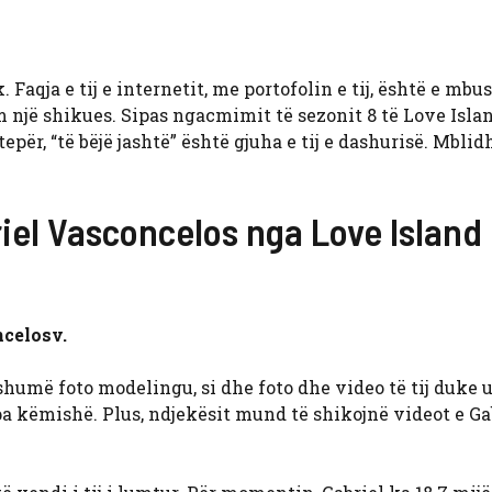
aqja e tij e internetit, me portofolin e tij, është e mb
m një shikues. Sipas ngacmimit të sezonit 8 të Love Isla
epër, “të bëjë jashtë” është gjuha e tij e dashurisë. Mblid
riel Vasconcelos nga Love Island
ncelosv.
shumë foto modelingu, si dhe foto dhe video të tij duke 
a këmishë. Plus, ndjekësit mund të shikojnë videot e Ga