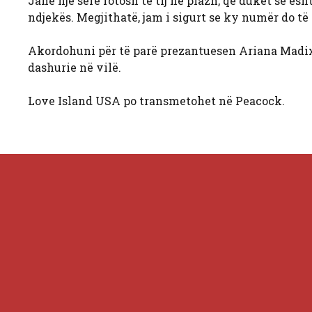
Janë një sërë fotosh të tij në plazh, që duket se ësh
ndjekës. Megjithatë, jam i sigurt se ky numër do të 
Akordohuni për të parë prezantuesen Ariana Madix 
dashurie në vilë.
Love Island USA po transmetohet në Peacock.