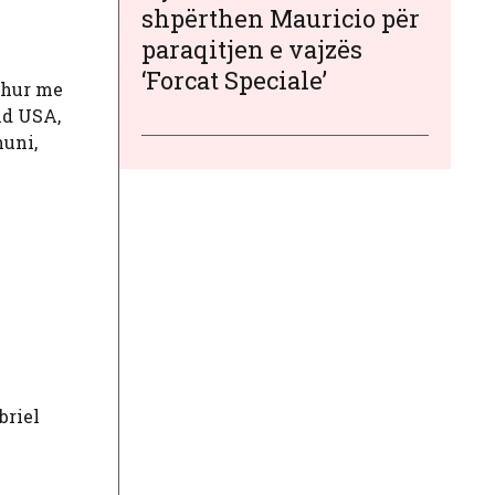
shpërthen Mauricio për
paraqitjen e vajzës
‘Forcat Speciale’
ushur me
nd USA,
huni,
u
briel