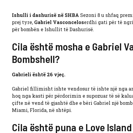
Ishulli i dashurisë në SHBA
Sezoni 8 u shfaq premi
prej tyre,
Gabriel Vasconcelos
erdhi gati për të ng
për bombën e Ishullit të Dashurisë.
Cila është mosha e Gabriel V
Bombshell?
Gabrieli është 26 vjeç.
Gabriel fillimisht ishte vendosur të ishte një nga 
hoq nga kasti për përdorimin e supozuar të së kalua
çifte në vend të gjashtë dhe e bëri Gabriel një bombë
Miami, Florida, në shtëpi.
Cila është puna e Love Islan