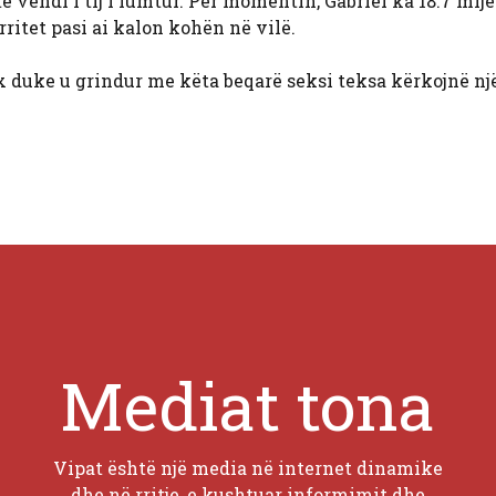
të vendi i tij i lumtur. Për momentin, Gabriel ka 18.7 mijë
rritet pasi ai kalon kohën në vilë.
duke u grindur me këta beqarë seksi teksa kërkojnë një
Mediat tona
Vipat është një media në internet dinamike
dhe në rritje, e kushtuar informimit dhe