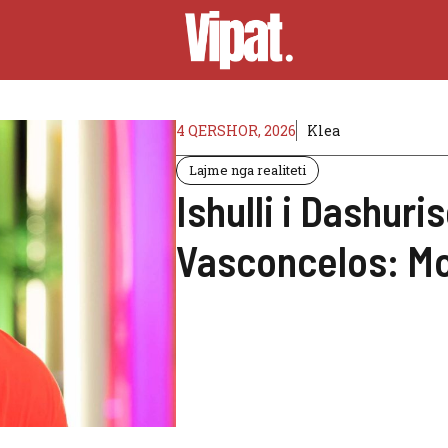
4 QERSHOR, 2026
Klea
Lajme nga realiteti
Ishulli i Dashur
Vasconcelos: Mo