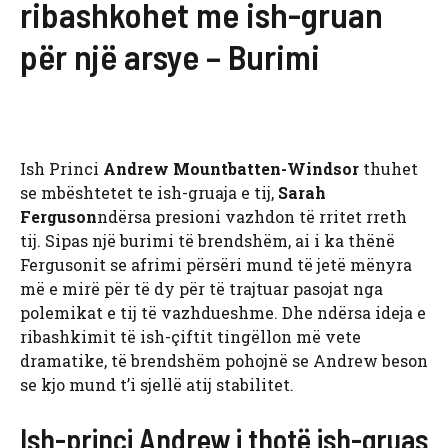
ribashkohet me ish-gruan
për një arsye – Burimi
Ish Princi
Andrew Mountbatten-Windsor
thuhet
se mbështetet te ish-gruaja e tij,
Sarah
Ferguson
ndërsa presioni vazhdon të rritet rreth
tij. Sipas një burimi të brendshëm, ai i ka thënë
Fergusonit se afrimi përsëri mund të jetë mënyra
më e mirë për të dy për të trajtuar pasojat nga
polemikat e tij të vazhdueshme. Dhe ndërsa ideja e
ribashkimit të ish-çiftit tingëllon më vete
dramatike, të brendshëm pohojnë se Andrew beson
se kjo mund t’i sjellë atij stabilitet.
Ish-princi Andrew i thotë ish-gruas