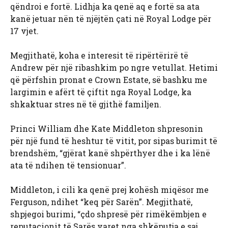
qëndroi e fortë. Lidhja ka qenë aq e fortë sa ata
kanë jetuar nën të njëjtën çati në Royal Lodge për
17 vjet.
Megjithatë, koha e interesit të ripërtërirë të
Andrew për një ribashkim po ngre vetullat. Hetimi
që përfshin pronat e Crown Estate, së bashku me
largimin e afërt të çiftit nga Royal Lodge, ka
shkaktuar stres në të gjithë familjen.
Princi William dhe Kate Middleton shpresonin
për një fund të heshtur të vitit, por sipas burimit të
brendshëm, “gjërat kanë shpërthyer dhe i ka lënë
ata të ndihen të tensionuar”.
Middleton, i cili ka qenë prej kohësh miqësor me
Ferguson, ndihet “keq për Sarën”. Megjithatë,
shpjegoi burimi, “çdo shpresë për rimëkëmbjen e
reputacionit të Sarës varet nga shkëputja e saj