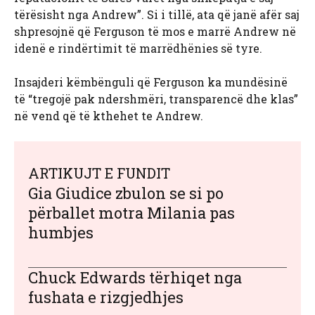
tërësisht nga Andrew”. Si i tillë, ata që janë afër saj
shpresojnë që Ferguson të mos e marrë Andrew në
idenë e rindërtimit të marrëdhënies së tyre.
Insajderi këmbënguli që Ferguson ka mundësinë
të “tregojë pak ndershmëri, transparencë dhe klas”
në vend që të kthehet te Andrew.
ARTIKUJT E FUNDIT
Gia Giudice zbulon se si po
përballet motra Milania pas
humbjes
Chuck Edwards tërhiqet nga
fushata e rizgjedhjes