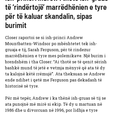
të ‘rindërtojë’ marrëdhënien e tyre
për të kaluar skandalin, sipas
burimit
Closer raportoi se si ish-princi Andrew
Mountbatten-Windsor po mbështetet tek ish-
gruaja e tij, Sarah Ferguson, për të rindezur
marrëdhënien e tyre mes polemikave. Një burim i
brendshëm i tha Closer: “Ai thotë se të qenit sërish
bashkë mund të jetë e vetmja mënyrë që ata të dy
ta kalojnë këtë rrëmujë”. Ata theksuan se Andrew
ende ndihet i qetë me Ferguson pas dekadash të
historisë së tyre.
Për më tepër, Andrew i ka thënë ish-gruas së tij se
ata punojnë më mirë si ekip. Të dy u martuan në
1986 dhe u divorcuan në 1996, por lidhja e tyre