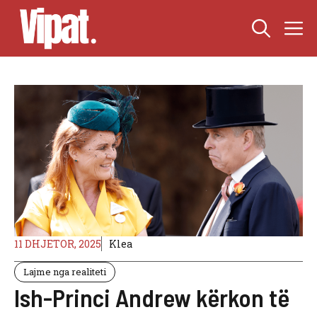
Skip
M
to
content
11 DHJETOR, 2025
Klea
Lajme nga realiteti
Ish-Princi Andrew kërkon të