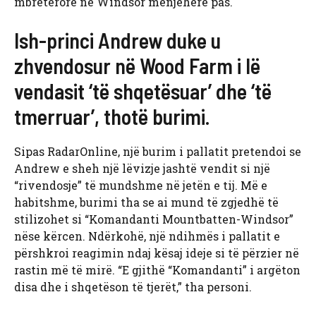
mbretërore në Windsor menjëherë pas.
Ish-princi Andrew duke u
zhvendosur në Wood Farm i lë
vendasit ‘të shqetësuar’ dhe ‘të
tmerruar’, thotë burimi.
Sipas RadarOnline, një burim i pallatit pretendoi se
Andrew e sheh një lëvizje jashtë vendit si një
“rivendosje” të mundshme në jetën e tij. Më e
habitshme, burimi tha se ai mund të zgjedhë të
stilizohet si “Komandanti Mountbatten-Windsor”
nëse kërcen. Ndërkohë, një ndihmës i pallatit e
përshkroi reagimin ndaj kësaj ideje si të përzier në
rastin më të mirë. “E gjithë “Komandanti” i argëton
disa dhe i shqetëson të tjerët,” tha personi.