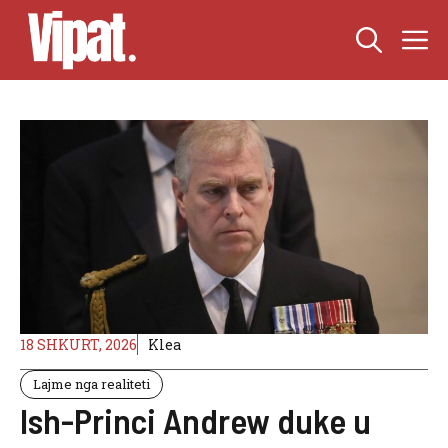
Skip
M
to
content
18 SHKURT, 2026
Klea
Lajme nga realiteti
Ish-Princi Andrew duke u