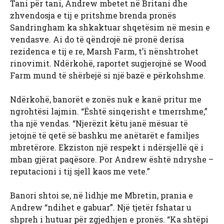
Tani për tani, Andrew mbetet në Britani dhe
zhvendosja e tij e pritshme brenda pronës
Sandringham ka shkaktuar shqetësim në mesin e
vendasve. Ai do të qëndrojë në pronë derisa
rezidenca e tij e re, Marsh Farm, t’i nënshtrohet
rinovimit. Ndërkohë, raportet sugjerojnë se Wood
Farm mund të shërbejë si një bazë e përkohshme.
Ndërkohë, banorët e zonës nuk e kanë pritur me
ngrohtësi lajmin. “Është sinqerisht e tmerrshme,”
tha një vendas. “Njerëzit këtu janë mësuar të
jetojnë të qetë së bashku me anëtarët e familjes
mbretërore. Ekziston një respekt i ndërsjellë që i
mban gjërat paqësore. Por Andrew është ndryshe –
reputacioni i tij sjell kaos me vete.”
Banori shtoi se, në lidhje me Mbretin, prania e
Andrew “ndihet e gabuar”. Një tjetër fshatar u
shpreh i hutuar për zgjedhjen e pronës. “Ka shtëpi