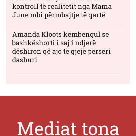
kontroll të realitetit nga Mama
June mbi përmbajtje të qartë
Amanda Kloots këmbëngul se
bashkëshorti i saj i ndjerë
dëshiron që ajo të gjejë përsëri
dashuri
Mediat tona