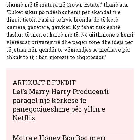
shumë më të matura në Crown Estate,” thanë ata.
“Duket sikur po ndëshkohemi për skandalin e
dikujt tjetër. Pasi ai të hyjë brenda, do të ketë
kamera, gazetarë, gawker. Ky fshat nuk është
dashur të merret kurrë me të. Ne gjithmonë e kemi
vlerësuar privatësinë dhe paqen tonë dhe ideja për
të jetuar nën qendër të vëmendjes së mediave për
shkak të tij i bën njerëzit të shqetësuar.”
ARTIKUJT E FUNDIT
Let’s Marry Harry Producenti
paraqet një kërkesë të
panegociueshme për yllin e
Netflix
Motra e Honey Boo Boo merr