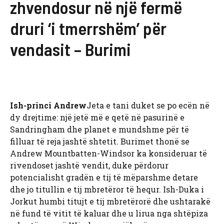
zhvendosur në një fermë
druri ‘i tmerrshëm’ për
vendasit – Burimi
Ish-princi Andrew
Jeta e tani duket se po ecën në
dy drejtime: një jetë më e qetë në pasurinë e
Sandringham dhe planet e mundshme për të
filluar të reja jashtë shtetit. Burimet thonë se
Andrew Mountbatten-Windsor ka konsideruar të
rivendoset jashtë vendit, duke përdorur
potencialisht gradën e tij të mëparshme detare
dhe jo titullin e tij mbretëror të hequr. Ish-Duka i
Jorkut humbi titujt e tij mbretërorë dhe ushtarakë
në fund të vitit të kaluar dhe u lirua nga shtëpiza