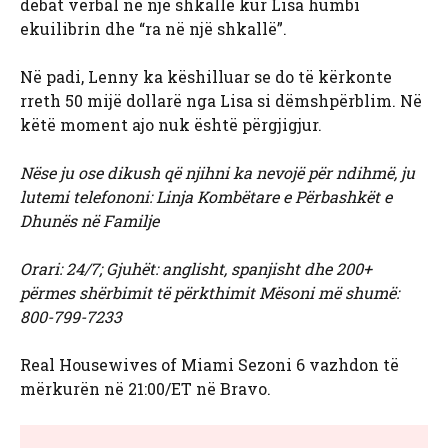
debat verbal në një shkallë kur Lisa humbi
ekuilibrin dhe “ra në një shkallë”.
Në padi, Lenny ka këshilluar se do të kërkonte
rreth 50 mijë dollarë nga Lisa si dëmshpërblim. Në
këtë moment ajo nuk është përgjigjur.
Nëse ju ose dikush që njihni ka nevojë për ndihmë, ju
lutemi telefononi: Linja Kombëtare e Përbashkët e
Dhunës në Familje
Orari: 24/7; Gjuhët: anglisht, spanjisht dhe 200+
përmes shërbimit të përkthimit Mësoni më shumë:
800-799-7233
Real Housewives of Miami Sezoni 6 vazhdon të
mërkurën në 21:00/ET në Bravo.