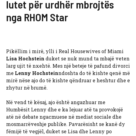
lutet për urdhër mbrojtës
nga RHOM Star
Pikëllim i mirë, ylli i Real Housewives of Miami
Lisa Hochstein
duket se nuk mund ta mbajë veten
larg ujit të nxehtë. Mes një beteje të pafund divorci
me
Lenny Hochstein
ndoshta do të kishte qenë më
mirë nëse ajo do të kishte qëndruar e heshtur dhe e
zhytur në brumë.
Në vend të kësaj, ajo është angazhuar me
Humbësit Lenny dhe e ka lejuar atë ta provokojë
atë në debate ngacmuese në mediat sociale dhe
mosmarrëveshje publike. Pavarësisht se kanë dy
fëmijë të vegjël, duket se Lisa dhe Lenny po