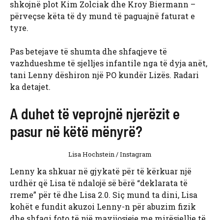
shkojnë plot Kim Zolciak dhe Kroy Biermann –
përveçse këta të dy mund të paguajnë faturat e
tyre.
Pas betejave të shumta dhe shfaqjeve të
vazhdueshme të sjelljes infantile nga të dyja anët,
tani Lenny dëshiron një PO kundër Lizës. Radari
ka detajet.
A duhet të veprojnë njerëzit e
pasur në këtë mënyrë?
Lisa Hochstein / Instagram
Lenny ka shkuar në gjykatë për të kërkuar një
urdhër që Lisa të ndalojë së bërë “deklarata të
rreme” për të dhe Lisa 2.0. Siç mund ta dini, Lisa
kohët e fundit akuzoi Lenny-n për abuzim fizik
dhe shfaqi foto të një mavijosjeje me mirësjellje të