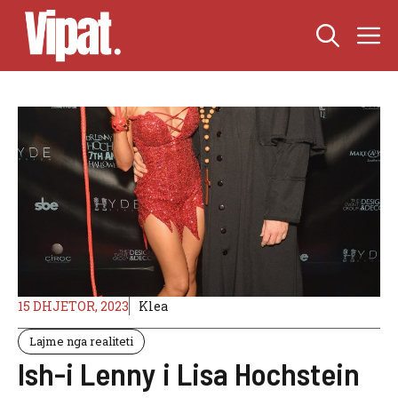
Skip
M
to
content
15 DHJETOR, 2023
Klea
Lajme nga realiteti
Ish-i Lenny i Lisa Hochstein