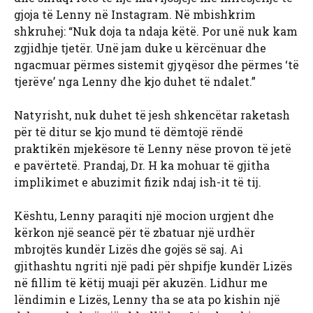
gjoja të Lenny në Instagram. Në mbishkrim
shkruhej: “Nuk doja ta ndaja këtë. Por unë nuk kam
zgjidhje tjetër. Unë jam duke u kërcënuar dhe
ngacmuar përmes sistemit gjyqësor dhe përmes ‘të
tjerëve’ nga Lenny dhe kjo duhet të ndalet.”
Natyrisht, nuk duhet të jesh shkencëtar raketash
për të ditur se kjo mund të dëmtojë rëndë
praktikën mjekësore të Lenny nëse provon të jetë
e pavërtetë. Prandaj, Dr. H ka mohuar të gjitha
implikimet e abuzimit fizik ndaj ish-it të tij.
Kështu, Lenny paraqiti një mocion urgjent dhe
kërkon një seancë për të zbatuar një urdhër
mbrojtës kundër Lizës dhe gojës së saj. Ai
gjithashtu ngriti një padi për shpifje kundër Lizës
në fillim të këtij muaji për akuzën. Lidhur me
lëndimin e Lizës, Lenny tha se ata po kishin një