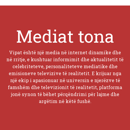
Mediat tona
Vipat është një media në internet dinamike dhe
në rritje, e kushtuar informimit dhe aktualitetit të
celebriteteve, personaliteteve mediatike dhe
emisioneve televizive të realitetit. E krijuar nga
një ekip i apasionuar në universin e njerëzve të
famshëm dhe televizionit të realitetit, platforma
jonë synon të bëhet përqëndrimi për lajme dhe
argëtim në këtë fushë.