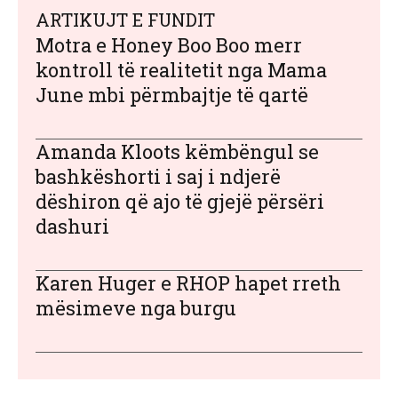
ARTIKUJT E FUNDIT
Motra e Honey Boo Boo merr
kontroll të realitetit nga Mama
June mbi përmbajtje të qartë
Amanda Kloots këmbëngul se
bashkëshorti i saj i ndjerë
dëshiron që ajo të gjejë përsëri
dashuri
Karen Huger e RHOP hapet rreth
mësimeve nga burgu